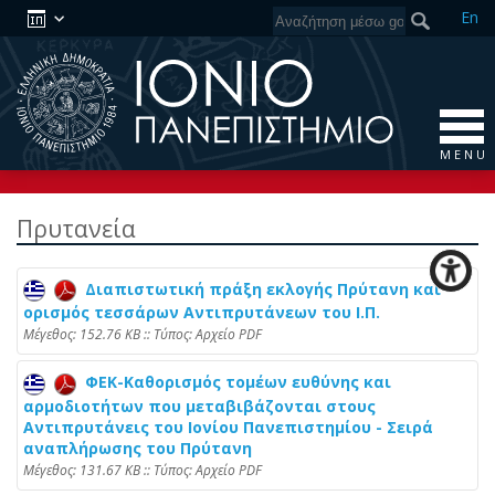
En
M E N U
Πρυτανεία
Διαπιστωτική πράξη εκλογής Πρύτανη και
ορισμός τεσσάρων Αντιπρυτάνεων του Ι.Π.
Mέγεθος: 152.76 KB :: Τύπος: Αρχείο PDF
ΦΕΚ-Καθορισμός τομέων ευθύνης και
αρμοδιοτήτων που μεταβιβάζονται στους
Αντιπρυτάνεις του Ιονίου Πανεπιστημίου - Σειρά
αναπλήρωσης του Πρύτανη
Mέγεθος: 131.67 KB :: Τύπος: Αρχείο PDF