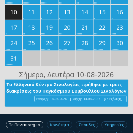
10
11
12
13
14
15
16
17
18
19
20
21
22
23
24
25
26
27
28
29
30
31
Σήμερα
, Δευτέρα 10-08-2026
Το Ελληνικό Κέντρο Σινολογίας τιμήθηκε με τρεις
διακρίσεις του Παγκόσμιου Συμβουλίου Σινολόγων
Έναρξη:
14-04-2026
|
Λήξη:
14-04-2027
[Σε Εξέλιξη]
Το Πανεπιστήμιο
Κοινότητα
Σπουδές
Υπηρεσίες