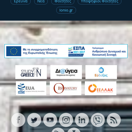
Έρευνα
Νέα
Φοιτητές
Υποψήφιοι Φοιτητές
Ionio.gr