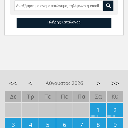
Πλήρης Κατάλογος
<<
<
>
>>
Αύγουστος 2026
Δε
Τρ
Τε
Πε
Πα
Σα
Κυ
1
2
3
4
5
6
7
8
9