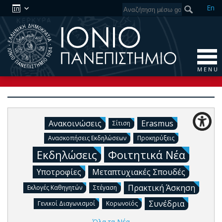
En
M E N U
Ανακοινώσεις
Erasmus
Σίτιση
Ανασκοπήσεις Εκδηλώσεων
Προκηρύξεις
Εκδηλώσεις
Φοιτητικά Νέα
Υποτροφίες
Μεταπτυχιακές Σπουδές
Πρακτική Άσκηση
Εκλογές Καθηγητών
Στέγαση
Συνέδρια
Γενικοί Διαγωνισμοί
Κορωνοϊός
Όλα τα Νέα