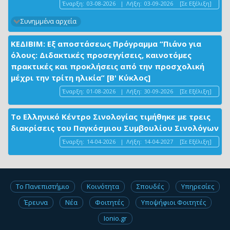
Έναρξη:
03-08-2026
|
Λήξη:
03-09-2026
[Σε Εξέλιξη]
Συνημμένα αρχεία
ΚΕΔΙΒΙΜ: Εξ αποστάσεως Πρόγραμμα “Πιάνο για
όλους: Διδακτικές προσεγγίσεις, καινοτόμες
πρακτικές και προκλήσεις από την προσχολική
μέχρι την τρίτη ηλικία” [Β' Κύκλος]
Έναρξη:
01-08-2026
|
Λήξη:
30-09-2026
[Σε Εξέλιξη]
Το Ελληνικό Κέντρο Σινολογίας τιμήθηκε με τρεις
διακρίσεις του Παγκόσμιου Συμβουλίου Σινολόγων
Έναρξη:
14-04-2026
|
Λήξη:
14-04-2027
[Σε Εξέλιξη]
Το Πανεπιστήμιο
Κοινότητα
Σπουδές
Υπηρεσίες
Έρευνα
Νέα
Φοιτητές
Υποψήφιοι Φοιτητές
Ionio.gr