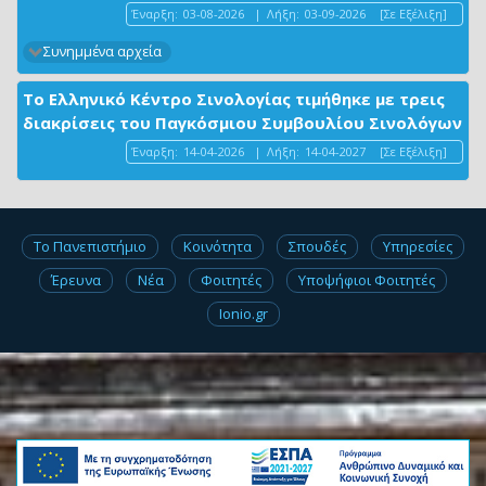
Έναρξη:
03-08-2026
|
Λήξη:
03-09-2026
[Σε Εξέλιξη]
Συνημμένα αρχεία
Το Ελληνικό Κέντρο Σινολογίας τιμήθηκε με τρεις
διακρίσεις του Παγκόσμιου Συμβουλίου Σινολόγων
Έναρξη:
14-04-2026
|
Λήξη:
14-04-2027
[Σε Εξέλιξη]
Το Πανεπιστήμιο
Κοινότητα
Σπουδές
Υπηρεσίες
Έρευνα
Νέα
Φοιτητές
Υποψήφιοι Φοιτητές
Ionio.gr