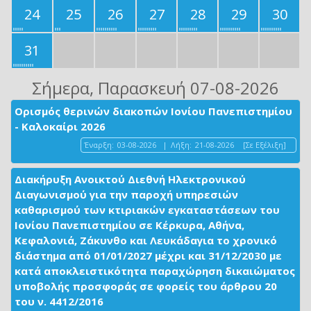
24
25
26
27
28
29
30
31
Σήμερα
, Παρασκευή 07-08-2026
Ορισμός θερινών διακοπών Ιονίου Πανεπιστημίου
- Καλοκαίρι 2026
Έναρξη:
03-08-2026
|
Λήξη:
21-08-2026
[Σε Εξέλιξη]
Διακήρυξη Ανοικτού Διεθνή Ηλεκτρονικού
Διαγωνισμού για την παροχή υπηρεσιών
καθαρισμού των κτιριακών εγκαταστάσεων του
Ιονίου Πανεπιστημίου σε Κέρκυρα, Αθήνα,
Κεφαλονιά, Ζάκυνθο και Λευκάδαγια το χρονικό
διάστημα από 01/01/2027 μέχρι και 31/12/2030 με
κατά αποκλειστικότητα παραχώρηση δικαιώματος
υποβολής προσφοράς σε φορείς του άρθρου 20
του ν. 4412/2016