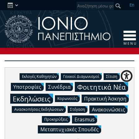
En
M E N U
Εκλογές Καθηγητών
Γενικοί Διαγωνισμοί
Σίτιση
Φοιτητικά Νέα
Υποτροφίες
Συνέδρια
Εκδηλώσεις
Πρακτική Άσκηση
Κορωνοϊός
Ανακοινώσεις
Ανασκοπήσεις Εκδηλώσεων
Στέγαση
Erasmus
Προκηρύξεις
Μεταπτυχιακές Σπουδές