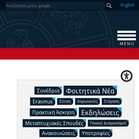
En
glish
M E N U
Φοιτητικά Νέα
Συνέδρια
Erasmus
Σίτιση
Κορωνοϊός
Στέγαση
Εκδηλώσεις
Πρακτική Άσκηση
Μεταπτυχιακές Σπουδές
Γενικοί Διαγωνισμοί
Ανακοινώσεις
Υποτροφίες