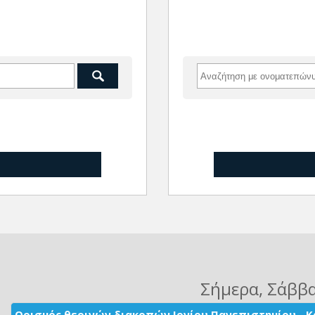
Σήμερα
, Σάββ
Ορισμός θερινών διακοπών Ιονίου Πανεπιστημίου - Κ