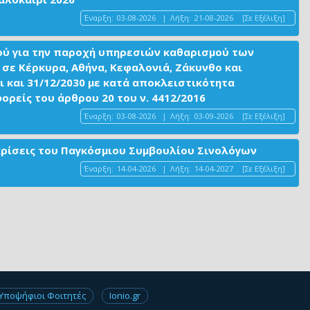
Έναρξη:
03-08-2026
|
Λήξη:
21-08-2026
[Σε Εξέλιξη]
ού για την παροχή υπηρεσιών καθαρισμού των
σε Κέρκυρα, Αθήνα, Κεφαλονιά, Ζάκυνθο και
ι και 31/12/2030 με κατά αποκλειστικότητα
είς του άρθρου 20 του ν. 4412/2016
Έναρξη:
03-08-2026
|
Λήξη:
03-09-2026
[Σε Εξέλιξη]
ακρίσεις του Παγκόσμιου Συμβουλίου Σινολόγων
Έναρξη:
14-04-2026
|
Λήξη:
14-04-2027
[Σε Εξέλιξη]
Υποψήφιοι Φοιτητές
Ionio.gr