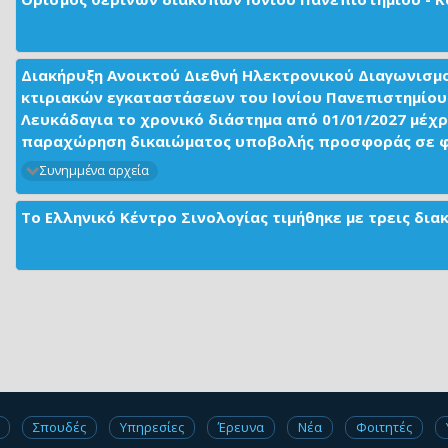
Διακήρυξη Ανοικτού Διεθνή Ηλεκτρονικού Διαγωνισμ
κτιριακών εγκαταστάσεων του Ιονίου Πανεπιστημίου 
Λευκάδαγια το χρονικό διάστημα από 01/01/2027 μέχρ
παραχώρηση δικαιώματος υποβολής προσφοράς σε φορ
Συνημμένα αρχεία
Το Ελληνικό Κέντρο Σινολογίας τιμήθηκε με τρεις δι
Σπουδές
Υπηρεσίες
Έρευνα
Νέα
Φοιτητές