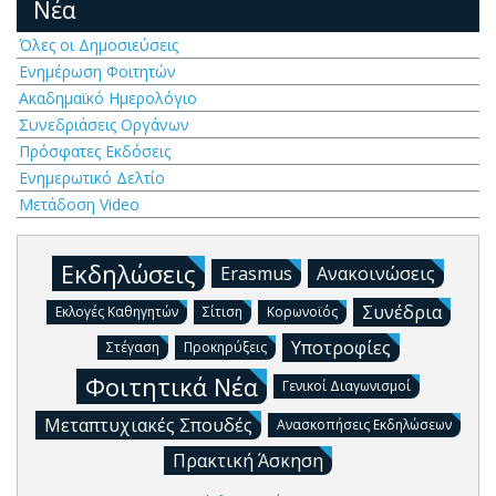
Νέα
Όλες οι Δημοσιεύσεις
Ενημέρωση Φοιτητών
Ακαδημαϊκό Ημερολόγιο
Συνεδριάσεις Οργάνων
Πρόσφατες Εκδόσεις
Ενημερωτικό Δελτίο
Μετάδοση Video
Εκδηλώσεις
Erasmus
Ανακοινώσεις
Συνέδρια
Εκλογές Καθηγητών
Σίτιση
Κορωνοϊός
Υποτροφίες
Στέγαση
Προκηρύξεις
Φοιτητικά Νέα
Γενικοί Διαγωνισμοί
Μεταπτυχιακές Σπουδές
Ανασκοπήσεις Εκδηλώσεων
Πρακτική Άσκηση