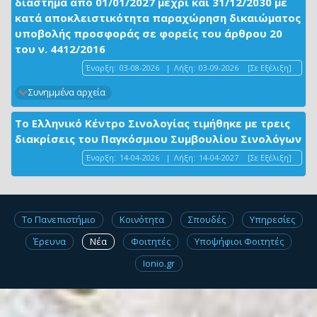
διάστημα από 01/01/2027 μέχρι και 31/12/2030 με
κατά αποκλειστικότητα παραχώρηση δικαιώματος
υποβολής προσφοράς σε φορείς του άρθρου 20
του ν. 4412/2016
Έναρξη:
03-08-2026
|
Λήξη:
03-09-2026
[Σε Εξέλιξη]
Συνημμένα αρχεία
Το Ελληνικό Κέντρο Σινολογίας τιμήθηκε με τρεις
διακρίσεις του Παγκόσμιου Συμβουλίου Σινολόγων
Έναρξη:
14-04-2026
|
Λήξη:
14-04-2027
[Σε Εξέλιξη]
Το Πανεπιστήμιο
Κοινότητα
Σπουδές
Υπηρεσίες
Έρευνα
Νέα
Φοιτητές
Υποψήφιοι Φοιτητές
Ionio.gr