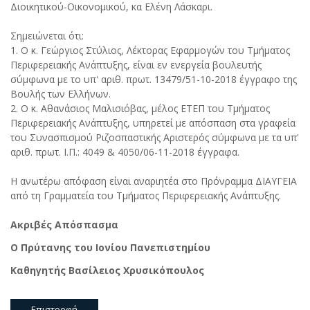
Διοικητικού-Οικονομικού, κα Ελένη Λάσκαρι.
Σημειώνεται ότι:
1. Ο κ. Γεώργιος Στύλιος, Λέκτορας Εφαρμογών του Τμήματος
Περιφερειακής Ανάπτυξης, είναι εν ενεργεία βουλευτής
σύμφωνα με το υπ' αριθ. πρωτ. 13479/51-10-2018 έγγραφο της
Βουλής των Ελλήνων.
2. Ο κ. Αθανάσιος Μαλισιόβας, μέλος ΕΤΕΠ του Τμήματος
Περιφερειακής Ανάπτυξης, υπηρετεί με απόσπαση στα γραφεία
του Συνασπισμού Ριζοσπαστικής Αριστερός σύμφωνα με τα υπ'
αριθ. πρωτ. Ι.Π.: 4049 & 4050/06-11-2018 έγγραφα.
Η ανωτέρω απόφαση είναι αναριητέα στο Πρόνραμμα ΔΙΑΥΓΕΙΑ
από τη Γραμματεία του Τμήματος Περιφερειακής Ανάπτυξης.
Ακριβές Απόσπασμα
Ο Πρύτανης του Ιονίου Πανεπιστημίου
Καθηγητής Βασίλειος Χρυσικόπουλος
Επιστροφή