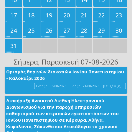
17
18
19
20
21
22
23
24
25
26
27
28
29
30
31
Σήμερα
, Παρασκευή 07-08-2026
Ορισμός θερινών διακοπών Ιονίου Πανεπιστημίου
- Καλοκαίρι 2026
Έναρξη:
03-08-2026
|
Λήξη:
21-08-2026
[Σε Εξέλιξη]
Διακήρυξη Ανοικτού Διεθνή Ηλεκτρονικού
Διαγωνισμού για την παροχή υπηρεσιών
καθαρισμού των κτιριακών εγκαταστάσεων του
Ιονίου Πανεπιστημίου σε Κέρκυρα, Αθήνα,
Κεφαλονιά, Ζάκυνθο και Λευκάδαγια το χρονικό