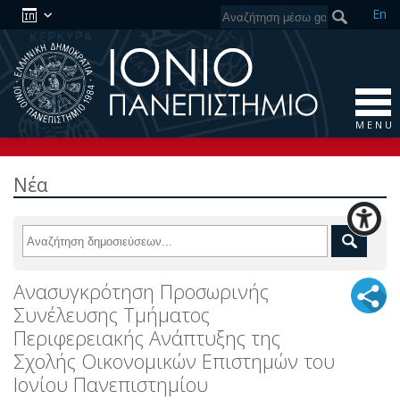
En
M E N U
Νέα
Ανασυγκρότηση Προσωρινής
Συνέλευσης Τμήματος
Περιφερειακής Ανάπτυξης της
Σχολής Οικονομικών Επιστημών του
Ιονίου Πανεπιστημίου