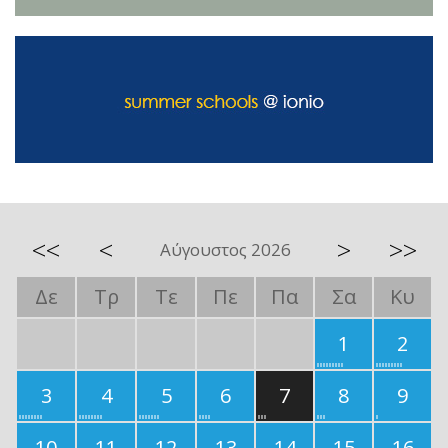
<<
<
>
>>
Αύγουστος 2026
Δε
Τρ
Τε
Πε
Πα
Σα
Κυ
1
2
3
4
5
6
7
8
9
10
11
12
13
14
15
16