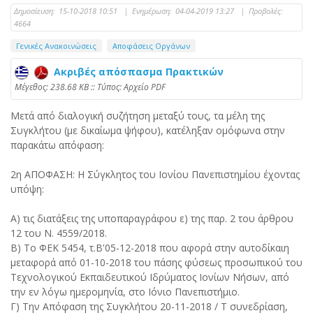
Δημοσίευση:
15-10-2018 10:51
|
Ενημέρωση:
04-04-2019 13:27
|
Προβολές:
4664
Γενικές Ανακοινώσεις
Αποφάσεις Οργάνων
Ακριβές απόσπασμα Πρακτικών
Mέγεθος: 238.68 KB :: Τύπος: Αρχείο PDF
Μετά από διαλογική συζήτηση μεταξύ τους, τα μέλη της
Συγκλήτου (με δικαίωμα ψήφου), κατέληξαν ομόφωνα στην
παρακάτω απόφαση:
2η ΑΠΟΦΑΣΗ: Η Σύγκλητος του Ιονίου Πανεπιστημίου έχοντας
υπόψη:
Α) τις διατάξεις της υποπαραγράφου ε) της παρ. 2 του άρθρου
12 του Ν. 4559/2018.
Β) Το ΦΕΚ 5454, τ.Β'05-12-2018 που αφορά στην αυτοδίκαιη
μεταφορά από 01-10-2018 του πάσης φύσεως προσωπικού του
Τεχνολογικού Εκπαιδευτικού Ιδρύματος Ιονίων Νήσων, από
την εν λόγω ημερομηνία, στο Ιόνιο Πανεπιστήμιο.
Γ) Την Απόφαση της Συγκλήτου 20-11-2018 / Τ συνεδρίαση,