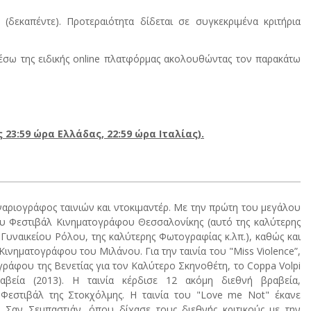
δεκαπέντε). Προτεραιότητα δίδεται σε συγκεκριμένα κριτήρια
σω της ειδικής online πλατφόρμας ακολουθώντας τον παρακάτω
 23:59 ώρα Ελλάδας, 22:59 ώρα Ιταλίας).
ναριογράφος ταινιών και ντοκιμαντέρ. Με την πρώτη του μεγάλου
9ου Φεστιβάλ Κινηματογράφου Θεσσαλονίκης (αυτό της καλύτερης
Γυναικείου Ρόλου, της καλύτερης Φωτογραφίας κ.λπ.), καθώς και
ινηματογράφου του Μιλάνου. Για την ταινία του "Miss Violence”,
ράφου της Βενετίας για τον Καλύτερο Σκηνοθέτη, το Coppa Volpi
εία (2013). Η ταινία κέρδισε 12 ακόμη διεθνή βραβεία,
εστιβάλ της Στοκχόλμης. Η ταινία του "Love me Not" έκανε
 Σαν Σεμπαστιάν, όπου δίχασε τους διεθνής κριτικούς με την