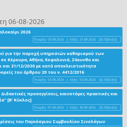
τη 06-08-2026
αλοκαίρι 2026
Έναρξη:
03-08-2026
|
Λήξη:
21-08-2026
[Σε Εξέλιξη]
ού για την παροχή υπηρεσιών καθαρισμού των
σε Κέρκυρα, Αθήνα, Κεφαλονιά, Ζάκυνθο και
ι και 31/12/2030 με κατά αποκλειστικότητα
είς του άρθρου 20 του ν. 4412/2016
Έναρξη:
03-08-2026
|
Λήξη:
03-09-2026
[Σε Εξέλιξη]
 Διδακτικές προσεγγίσεις, καινοτόμες πρακτικές και
α” [Β' Κύκλος]
Έναρξη:
01-08-2026
|
Λήξη:
30-09-2026
[Σε Εξέλιξη]
ακρίσεις του Παγκόσμιου Συμβουλίου Σινολόγων