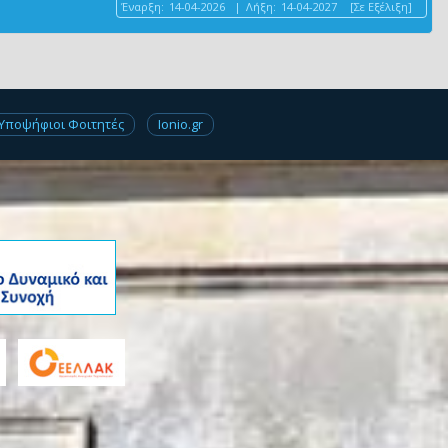
Έναρξη:
14-04-2026
|
Λήξη:
14-04-2027
[Σε Εξέλιξη]
Υποψήφιοι Φοιτητές
Ionio.gr