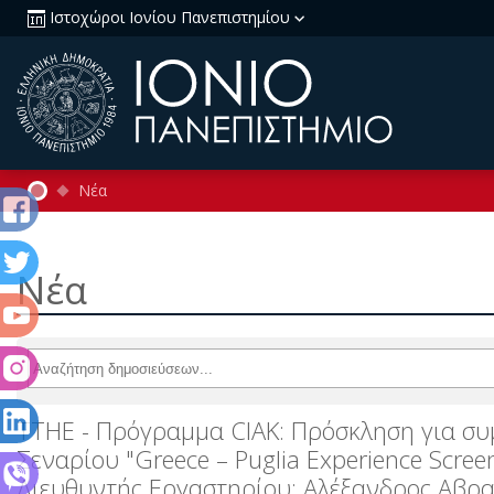
Ιστοχώροι Ιονίου Πανεπιστημίου
Νέα
Νέα
TTHE - Πρόγραμμα CIAK: Πρόσκληση για συ
Σεναρίου "Greece – Puglia Experience Scree
Διευθυντής Εργαστηρίου: Αλέξανδρος Αβρ