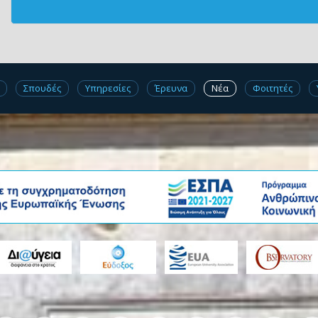
Σπουδές
Υπηρεσίες
Έρευνα
Νέα
Φοιτητές