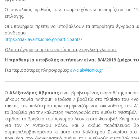
Ο συνολικός αριθμός των συμμετεχόντων περιορίζεται σε 15 (
επιλογής.
Οι υποψήφιοι πρέπει να υποβάλλουν τα απαραίτητα έγγραφα μέ
σύνδεσμο:
https://ciak.avarts.ionio.gr/participants/
Όλα τα έγγραφα πρέπει να είναι στην αγγλική γλώσσα.
Η προθεσμία υποβολής αιτήσεων είναι 8/4/2019 (μέχρι τις
Για περισσότερες πληροφορίες:
av-ciak@ionio.gr
O
Αλέξανδρος Αβρανάς
είναι βραβευμένος σκηνοθέτης και σε
μήκους ταινία "without" κέρδισε 7 βραβεία στο πλαίσιο του 4
ταινίας, του καλύτερου πρωτοεμφανιζόμενου σκηνοθέτη, του Α’ 
το βραβείο για την καλύτερη Φωτογραφία στο Διεθνές Φεστιβάλ Κ
κέρδισε το βραβείο του Αργυρού Λέοντα στο Φεστιβάλ Κινηματογ
για τον Α’ Αντρικού Ρόλου και 2 ακόμα παράπλευρα βραβ
συμπεριλαμβανομένου κι αυτό του Καλύτερου Σεναρίου στο Φ
πρεμιέρα στο διαγωνιστικό τμήμα του Διεθνούς Φεστιβάλ του