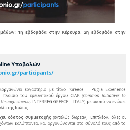
ομάδων: 1η εβδομάδα στην Κέρκυρα, 2η εβδομάδα στην
line Yποβολών
onio.gr/participants/
οργανώνει εργαστήριο με τίτλο “Greece – Puglia Experience
το πλαίσιο του ερευνητικού έργου CIAK
(Common Initiatives to
a through cinema
, INTERREG GREECE – ITALY) με σκοπό να ενώσει
ία της Ιταλίας.
χει κόστος συμμετοχής
(εντελώς δωρεάν).
Επιπλέον, όλες οι
τεχόντων καλύπτονται και οργανώνονται στο σύνολό τους από το