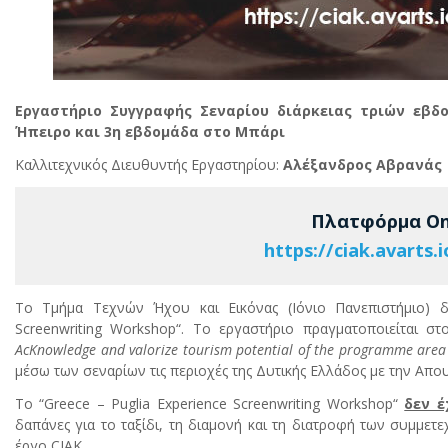
Εργαστήριο Συγγραφής Σεναρίου διάρκειας τριών εβδ
Ήπειρο και 3η εβδομάδα στο Μπάρι
Καλλιτεχνικός Διευθυντής Εργαστηρίου:
Αλέξανδρος Αβρανάς
Πλατφόρμα On
https://ciak.avarts.i
Το Τμήμα Τεχνών Ήχου και Εικόνας (Ιόνιο Πανεπιστήμιο) δι
Screenwriting Workshop“. Το εργαστήριο πραγματοποιείται σ
AcKnowledge and valorize tourism potential of the programme are
μέσω των σεναρίων τις περιοχές της Δυτικής Ελλάδος με την Απουλ
To “Greece – Puglia Experience Screenwriting Workshop“
δεν έ
δαπάνες για το ταξίδι, τη διαμονή και τη διατροφή των συμμε
έργο CIAK.