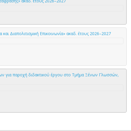
τάφρασης» ακαδ. έτους 2026–2027
και Διαπολιτισμική Επικοινωνία» ακαδ. έτους 2026–2027
ων για παροχή διδακτικού έργου στο Τμήμα Ξένων Γλωσσών,