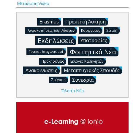
Μετάδοση Video
Erasmus
Πρακτική Άσκηση
Ανασκοπήσεις Εκδηλώσεων
Κορωνοϊός
Σίτιση
Εκδηλώσεις
Υποτροφίες
Φοιτητικά Νέα
Γενικοί Διαγωνισμοί
Προκηρύξεις
Εκλογές Καθηγητών
Ανακοινώσεις
Μεταπτυχιακές Σπουδές
Συνέδρια
Στέγαση
Όλα τα Νέα