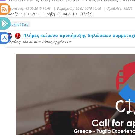
Δημοσίευση:
13-03-2019 16:48
|
Ενημέρωση:
26-03-2019 11:46
|
Προβολές:
13532
Έναρξη:
13-03-2019
|
Λήξη:
08-04-2019
[Έληξε]
Προκηρύξεις
Πλήρες κείμενο προκήρυξης δηλώσεων συμμετοχ
Mέγεθος: 348.88 KB :: Τύπος: Αρχείο PDF