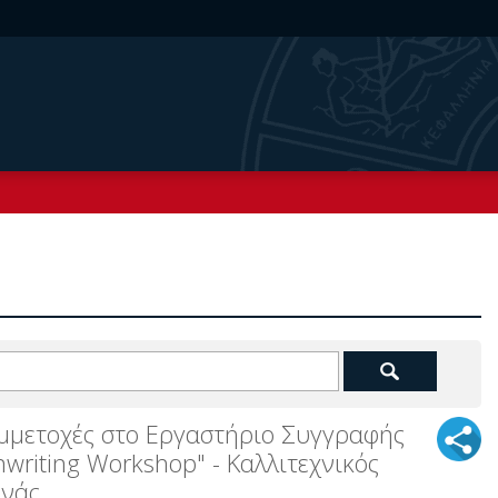
μμετοχές στο Εργαστήριο Συγγραφής
nwriting Workshop" - Καλλιτεχνικός
ανάς