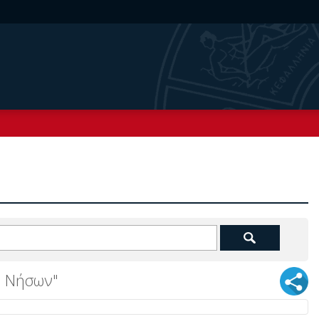
ν Νήσων"