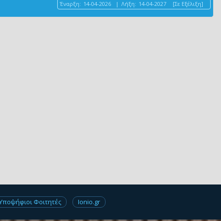
Έναρξη:
14-04-2026
|
Λήξη:
14-04-2027
[Σε Εξέλιξη]
Υποψήφιοι Φοιτητές
Ionio.gr