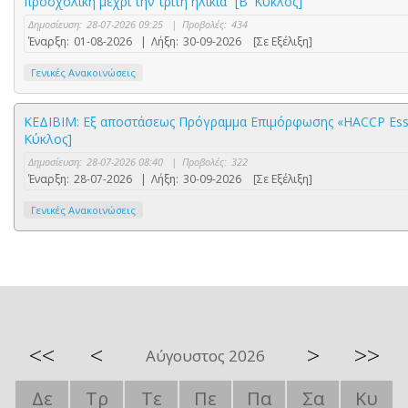
προσχολική μέχρι την τρίτη ηλικία” [Β' Κύκλος]
Δημοσίευση:
28-07-2026 09:25
|
Προβολές:
434
Έναρξη:
01-08-2026
|
Λήξη:
30-09-2026
[Σε Εξέλιξη]
Γενικές Ανακοινώσεις
ΚΕΔΙΒΙΜ: Εξ αποστάσεως Πρόγραμμα Επιμόρφωσης «HACCP Essen
Κύκλος]
Δημοσίευση:
28-07-2026 08:40
|
Προβολές:
322
Έναρξη:
28-07-2026
|
Λήξη:
30-09-2026
[Σε Εξέλιξη]
Γενικές Ανακοινώσεις
<<
<
>
>>
Αύγουστος 2026
Δε
Τρ
Τε
Πε
Πα
Σα
Κυ