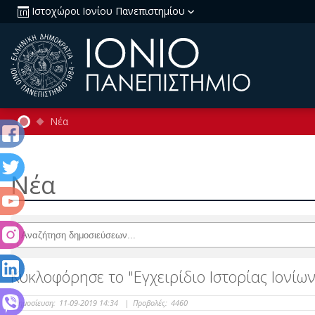
Ιστοχώροι Ιονίου Πανεπιστημίου
Νέα
Νέα
Κυκλοφόρησε το "Εγχειρίδιο Ιστορίας Ιονίω
Δημοσίευση:
11-09-2019 14:34
|
Προβολές:
4460