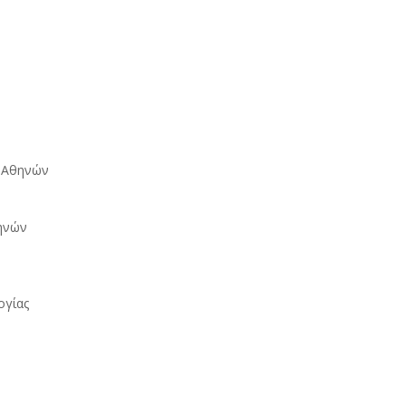
ο Αθηνών
θηνών
ογίας