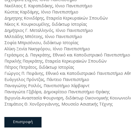
Νικόλαος Ε. Καραπιδάκης, Ιόνιο Πανεπιστήμιο
Κώστας Καρδάµης, Ιόνιο Πανεπιστήμιο
Δηµητρης Κονιδάρης, Εταιρεία Κερκυραϊκών Σπουδών
Νίκος Κ. Κουρκουµέλης, διδάκτωρ Ιστορίας
Δημήτριος Γ. Μεταλληνός, Ιόνιο Πανεπιστήμιο
Μιλτιάδης Μπότοης, Ιόνιο Πανεπιστήμιο
Σοφία Μπρισένιου, διδάκτωρ Ιστορίας
Αλίκη-Ξενία Νικηφόρου, Ιόνιο Πανεπιστήμιο
Γεράσιμος Δ. Παγκράτης, Εθνικό και Καποδιστριακό Πανεπιστήμι
Περικλής Παγκράτης, Εταιρεία Κερκυραϊκών Σπουδών
Πέτρος Πετράτος, διδάκτωρ Ιστορίας
Γιώργος Π. Πεφάνης, Εθνικό και Καποδιστριακό Πανεπιστήμιο Α
Ευάγγελος Πρόντζας, Πάντειο Πανεπιστήμιο
Παναγιώτης Ροϊλός, Πανεπιστήμιο Χάρβαρντ
Παναγιώτα Γζιβάρα, Δηµοκρίτειο Πανεπιστήμιο Θράκης
Βιργινία-Αναστασία Φουρναρη, διδάκτωρ Οικονομικής Κοινωνιολ
Σταµάτιος Θ. Χονδρογιάννης, Μουσείο Ασιατικής Τέχνης
Επιστροφή