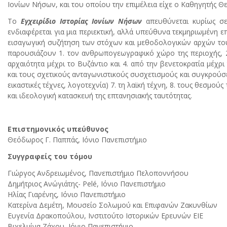
Ιονίων Νήσων, και του οποίου την επιμέλεια είχε ο Καθηγητής Θε
Το
Εγχειρίδιο Ιστορίας Ιονίων Νήσων
απευθύνεται κυρίως σε
ενδιαφέρεται για μια περιεκτική, αλλά υπεύθυνα τεκμηριωμένη επ
εισαγωγική συζήτηση των στόχων και μεθοδολογικών αρχών του, 
παρουσιάζουν 1. τον ανθρωπογεωγραφικό χώρο της περιοχής, 2. τ
αρχαιότητα μέχρι το Βυζάντιο και 4. από την βενετοκρατία μέχρι 
και τους σχετικούς ανταγωνιστικούς συσχετισμούς και συγκρούσε
εικαστικές τέχνες, λογοτεχνία) 7. τη λαϊκή τέχνη, 8. τους θεσμούς 
και ιδεολογική κατασκευή της επτανησιακής ταυτότητας.
Επιστημονικός υπεύθυνος
Θεόδωρος Γ. Παππάς, Ιόνιο Πανεπιστήµιο
Συγγραφείς του τόμου
Γιώργος Ανδρειωμένος, Πανεπιστήμιο Πελοποννήσου
Δηµήτριος Ανώγιάτης- Pelé, Ιόνιο Πανεπιστήµιο
Ηλίας Γιαρένης, Ιόνιο Πανεπιστήμιο
Κατερίνα Δεµέτη, Μουσείο Σολωµού και Επιφανών Ζακυνθίων
Ευγενία Δρακοπούλου, Ινστιτούτο Ιστορικών Ερευνών ΕΙΕ
Βιχελµίνα Ζάχου, Ιόνιο Πανεπιστήµιο