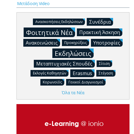
Μετάδοση Video
Συνέδρια
Ανασκοπήσεις Εκδηλώσεων
Φοιτητικά Νέα
Πρακτική Άσκηση
Ανακοινώσεις
Υποτροφίες
Προκηρύξεις
Εκδηλώσεις
Μεταπτυχιακές Σπουδές
Σίτιση
Erasmus
Εκλογές Καθηγητών
Στέγαση
Κορωνοϊός
Γενικοί Διαγωνισμοί
Όλα τα Νέα