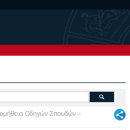
προμήθεια Οδηγών Σπουδών –