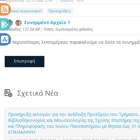
Δημοσίευση:
02-10-2006 12:40
|
Προβολές:
3476
Γενικοί Διαγωνισμοί
Προκηρύξεις
Συνημμένο Αρχείο 1
Mέγεθος: 137.08 KB :: Τύπος: Συμπιεσμένος φάκελος
Για περισσότερες λεπτομέρειες παρακαλούμε να δείτε τα συνημμέ
Επιστροφή
Σχετικά Νέα
Προκήρυξη εκλογών για την ανάδειξη Προέδρου του Τμήματος 
Βιβλιοθηκονομίας και Μουσειολογίας της Σχολής Επιστήμης τη
και Πληροφορικής του Ιονίου Πανεπιστημίου με θητεία έως 31-
ΕΠΑΝΑΛΗΨΗ
Δημοσίευση:
04-06-2026 15:16
|
Ενημέρωση:
15-06-2026 16:07
|
Προβολές:
946