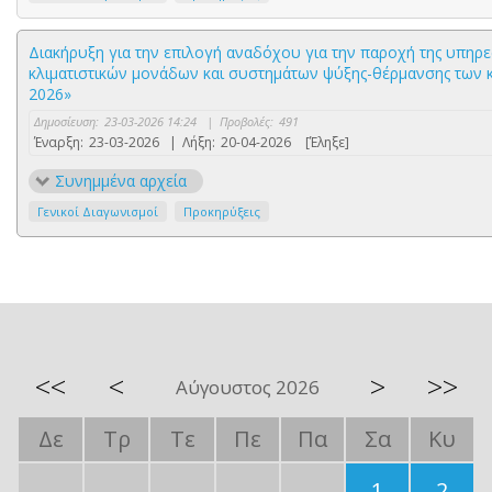
Διακήρυξη για την επιλογή αναδόχου για την παροχή της υπηρεσ
κλιματιστικών μονάδων και συστημάτων ψύξης-θέρμανσης των κ
2026»
Δημοσίευση:
23-03-2026 14:24
|
Προβολές:
491
Έναρξη:
23-03-2026
|
Λήξη:
20-04-2026
[Έληξε]
Συνημμένα αρχεία
Γενικοί Διαγωνισμοί
Προκηρύξεις
<<
<
>
>>
Αύγουστος 2026
Δε
Τρ
Τε
Πε
Πα
Σα
Κυ
1
2