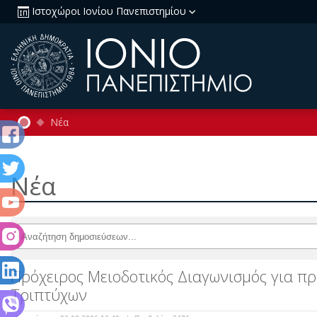
Ιστοχώροι Ιονίου Πανεπιστημίου
Νέα
Νέα
Πρόχειρος Μειοδοτικός Διαγωνισμός για 
Τριπτύχων