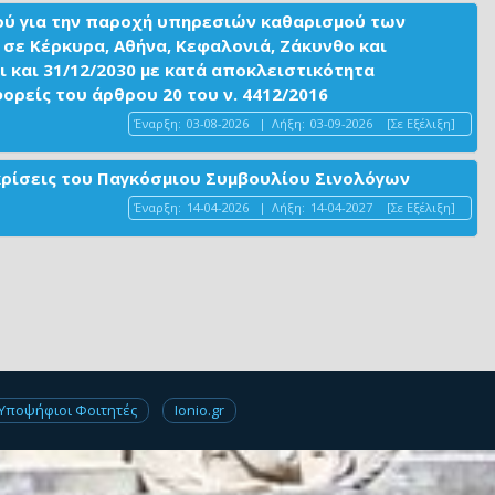
ού για την παροχή υπηρεσιών καθαρισμού των
σε Κέρκυρα, Αθήνα, Κεφαλονιά, Ζάκυνθο και
ι και 31/12/2030 με κατά αποκλειστικότητα
είς του άρθρου 20 του ν. 4412/2016
Έναρξη:
03-08-2026
|
Λήξη:
03-09-2026
[Σε Εξέλιξη]
ακρίσεις του Παγκόσμιου Συμβουλίου Σινολόγων
Έναρξη:
14-04-2026
|
Λήξη:
14-04-2027
[Σε Εξέλιξη]
Υποψήφιοι Φοιτητές
Ionio.gr