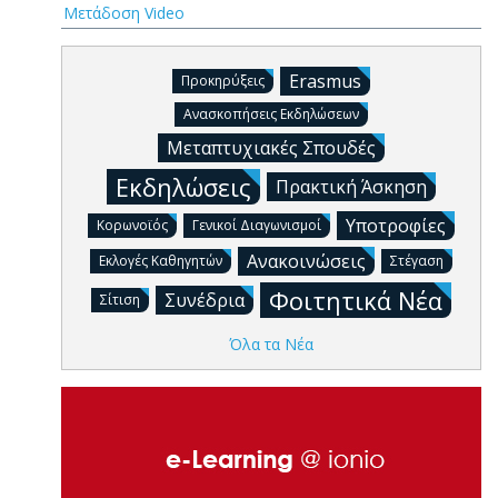
Μετάδοση Video
Erasmus
Προκηρύξεις
Ανασκοπήσεις Εκδηλώσεων
Μεταπτυχιακές Σπουδές
Εκδηλώσεις
Πρακτική Άσκηση
Υποτροφίες
Κορωνοϊός
Γενικοί Διαγωνισμοί
Ανακοινώσεις
Εκλογές Καθηγητών
Στέγαση
Φοιτητικά Νέα
Συνέδρια
Σίτιση
Όλα τα Νέα