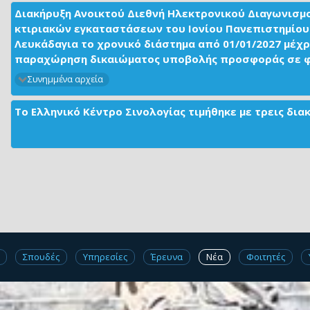
Διακήρυξη Ανοικτού Διεθνή Ηλεκτρονικού Διαγωνισμ
κτιριακών εγκαταστάσεων του Ιονίου Πανεπιστημίου 
Λευκάδαγια το χρονικό διάστημα από 01/01/2027 μέχρ
παραχώρηση δικαιώματος υποβολής προσφοράς σε φορ
Συνημμένα αρχεία
Το Ελληνικό Κέντρο Σινολογίας τιμήθηκε με τρεις δι
Σπουδές
Υπηρεσίες
Έρευνα
Νέα
Φοιτητές