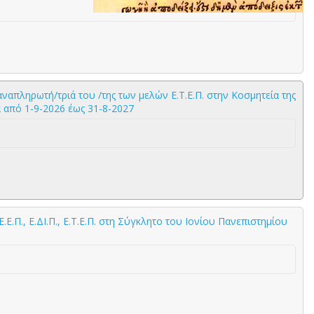
απληρωτή/τριά του /της των μελών Ε.T.E.Π. στην Κοσμητεία της
 από 1-9-2026 έως 31-8-2027
Π., Ε.ΔΙ.Π., Ε.Τ.Ε.Π. στη Σύγκλητο του Ιονίου Πανεπιστημίου