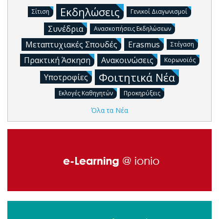
Εκδηλώσεις
Σίτιση
Γενικοί Διαγωνισμοί
Συνέδρια
Ανασκοπήσεις Εκδηλώσεων
Μεταπτυχιακές Σπουδές
Erasmus
Στέγαση
Πρακτική Άσκηση
Ανακοινώσεις
Κορωνοϊός
Φοιτητικά Νέα
Υποτροφίες
Εκλογές Καθηγητών
Προκηρύξεις
Όλα τα Νέα