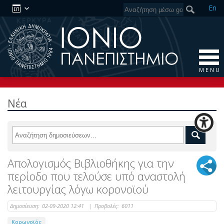
En
M E N U
Νέα
Απολογισμός Βιβλιοθήκης για την
περίοδο που τελούσε υπό αναστολή
λειτουργίας λόγω κορονοϊού
Δημοσίευση:
02-09-2020 12:41
|
Προβολές:
6011
Κορωνοϊός