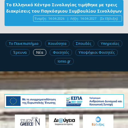
Το Ελληνικό Κέντρο Σινολογίας τιμήθηκε με τρεις
διακρίσεις του Παγκόσμιου Συμβουλίου Σινολόγων
Έναρξη:
14-04-2026
|
Λήξη:
14-04-2027
[Σε Εξέλιξη]
Το Πανεπιστήμιο
Κοινότητα
Σπουδές
Υπηρεσίες
Έρευνα
Νέα
Φοιτητές
Υποψήφιοι Φοιτητές
Ionio.gr