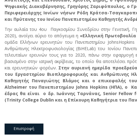
Ψηφιακής Διακυβέρνησης, Γρηγόρης Ζαριφόπουλος, ο Γρα
Περιφερειάρχης Ιονίων νήσων Ρόδη Κράτσα-Τσαγκαροπο
και Πρύτανης του Ιονίου Πανεπιστημίου Καθηγητής Ανδρ
Την αυλαία του 4ου Παγκοσμίου Συνεδρίου στην Γενετική, Γη
2020), ανοίγει αύριο το απόγευμα η
«Ελληνική Πρωτοβουλία
ομάδα Ελλήνων ερευνητών του Πανεπιστημίου JohnsHopkins (
Ανθρώπινης Ηλεκτροφυσιολογίας (BiHELab) του Ιονίου Πανεπ
τελευταίων ερευνών τους για το 2020, πάνω στην εφαρμογή ε
βασισμένο στην ιατρική ακρίβειας, το οποίο θα αποτελέσει πρότ
και ερευνητικών φορέων.
Στην αυριανή ημερίδα προεδρεύο
του Εργαστηρίου Βιοπληροφορικής και Ανθρώπινης Ηλε
Καθηγητής Παναγιώτης Βλάμος και ο επικεφαλής του 
Alzheimer του Πανεπιστημίου Johns Hopkins (ΗΠΑ), ο Κ
έδρας θα είναι ο δρ. Ιωάννης Ταρνάνας, Senior Fellow for
(Trinity College Dublin και η Επίκουρη Καθηγήτρια του Π
Επιστροφή