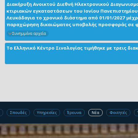
Διακήρυξη Ανοικτού Διεθνή Ηλεκτρονικού Διαγωνισμ
κτιριακών εγκαταστάσεων του Ιονίου Πανεπιστημίου 
Λευκάδαγια το χρονικό διάστημα από 01/01/2027 μέχρ
παραχώρηση δικαιώματος υποβολής προσφοράς σε φορ
Συνημμένα αρχεία
Το Ελληνικό Κέντρο Σινολογίας τιμήθηκε με τρεις δι
Σπουδές
Υπηρεσίες
Έρευνα
Νέα
Φοιτητές