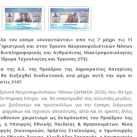
όλο τον κόσμο «συναντώνται» από τις 7 μέχρι τις 11
 Γηριατρική και στην Έρευνα Νευροεκφυλιστικών Νόσων
ο Βιοπληροφορικής και Ανθρώπινης Ηλεκτροφυσιολογίας
 Ίδρυμα Τεχνολογίας και Έρευνας (ΙΤΕ).
δα της Α.Ε. της Προέδρου της Δημοκρατίας Κατερίνας
θα διεξαχθεί διαδικτυακά, ενώ μέχρι αυτή την ώρα οι
τις 3147.
ν Έρευνα Νευροεκφυλιστικών Νόσων (GeNeDis 2020), που θα έχει
Νέα Ψηφιακή Εποχή» και θα επικεντρωθεί στις τελευταίες μεγάλες
ων βιοδεικτών και πρωτοκόλλων για την έγκαιρη διάγνωση
φαρμάκων και τεχνικών απεικόνισης, αλλά και σε αρκετές άλλες
υθύνουν χαιρετισμό ως Εκπρόσωπος του Προέδρου της
, η Υπουργός Εθνικής Παιδείας & Θρησκευμάτων, Νίκη
ουργός Οικονομικών, Χρήστος Σταϊκούρας, ο Υφυπουργός
ός Εθνικής Άμυνας, Αλκιβιάδης Στεφανής, ο Υφυπουργός