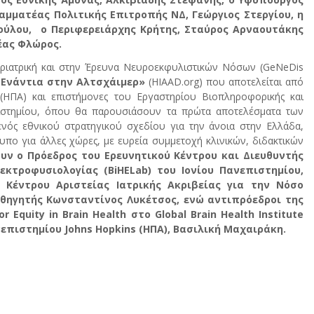
μματέας Πολιτικής Επιτροπής ΝΔ, Γεώργιος Στεργίου, η
ύλου, ο Περιφερειάρχης Κρήτης, Σταύρος Αρναουτάκης
έας Φλώρος.
ριατρική και στην Έρευνα Νευροεκφυλιστικών Νόσων (GeNeDis
 Ενάντια στην Αλτσχάιμερ»
(HIAAD.org) που αποτελείται από
ΗΠΑ) και επιστήμονες του Εργαστηρίου Βιοπληροφορικής και
ιστημίου, όπου θα παρουσιάσουν τα πρώτα αποτελέσματα των
νός εθνικού στρατηγικού σχεδίου για την άνοια στην Ελλάδα,
υπο για άλλες χώρες, με ευρεία συμμετοχή κλινικών, διδακτικών
υν ο Πρόεδρος του Ερευνητικού Κέντρου και Διευθυντής
κτροφυσιολογίας (BiHELab) του Ιονίου Πανεπιστημίου,
Κέντρου Αριστείας Ιατρικής Ακριβείας για την Νόσο
αθηγητής Κωνσταντίνος Λυκέτσος, ενώ αντιπρόεδροι της
 Equity in Brain Health στο Global Brain Health Institute
ανεπιστημίου Johns Hopkins (ΗΠΑ), Βασιλική Μαχαιράκη.