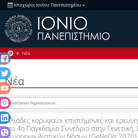
Ιστοχώροι Ιονίου Πανεπιστημίου
Νέα
Νέα
Χιλιάδες κορυφαίοι επιστήμονες και ερευν
στο 4ο Παγκόσμιο Συνέδριο στην Γενετική,
Νευροεκφυλιστικών Νόσων (GeNeDis 2020)