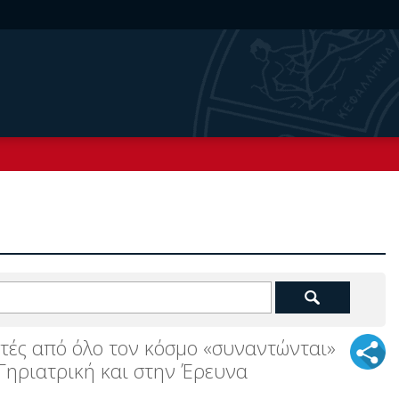
ητές από όλο τον κόσμο «συναντώνται»
 Γηριατρική και στην Έρευνα