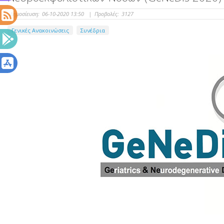
Δημοσίευση:
06-10-2020 13:50
|
Προβολές:
3127
Γενικές Ανακοινώσεις
Συνέδρια