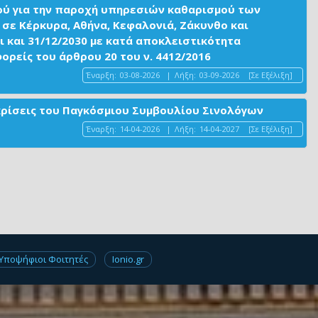
ού για την παροχή υπηρεσιών καθαρισμού των
σε Κέρκυρα, Αθήνα, Κεφαλονιά, Ζάκυνθο και
ι και 31/12/2030 με κατά αποκλειστικότητα
είς του άρθρου 20 του ν. 4412/2016
Έναρξη:
03-08-2026
|
Λήξη:
03-09-2026
[Σε Εξέλιξη]
ακρίσεις του Παγκόσμιου Συμβουλίου Σινολόγων
Έναρξη:
14-04-2026
|
Λήξη:
14-04-2027
[Σε Εξέλιξη]
Υποψήφιοι Φοιτητές
Ionio.gr