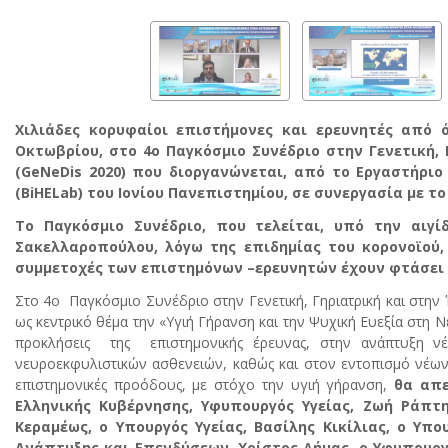
Χιλιάδες κορυφαίοι επιστήμονες και ερευνητές από 
Οκτωβρίου, στο 4ο Παγκόσμιο Συνέδριο στην Γενετική,
(GeNeDis 2020) που διοργανώνεται, από το Εργαστήρι
(BiHELab) του Ιονίου Πανεπιστημίου, σε συνεργασία με το
Το Παγκόσμιο Συνέδριο, που τελείται, υπό την αιγί
Σακελλαροπούλου, λόγω της επιδημίας του κορονοϊού, 
συμμετοχές των επιστημόνων –ερευνητών έχουν φτάσει σ
Στο 4ο Παγκόσμιο Συνέδριο στην Γενετική, Γηριατρική και στη
ως κεντρικό θέμα την «Υγιή Γήρανση και την Ψυχική Ευεξία στη 
προκλήσεις της επιστημονικής έρευνας, στην ανάπτυξη νέ
νευροεκφυλιστικών ασθενειών, καθώς και στον εντοπισμό νέων 
επιστημονικές προόδους, με στόχο την υγιή γήρανση,
θα απε
Ελληνικής Κυβέρνησης, Υφυπουργός Υγείας, Ζωή Ράπτη
Κεραμέως, ο Υπουργός Υγείας, Βασίλης Κικίλιας, ο Υπ
Ανάπτυξης και Επενδύσεων, Χρίστος Δήμας, ο Υφυπουργ