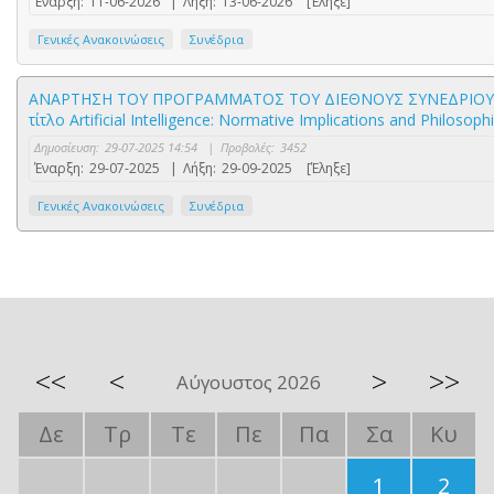
Έναρξη:
11-06-2026
|
Λήξη:
13-06-2026
[Έληξε]
Γενικές Ανακοινώσεις
Συνέδρια
ΑΝΑΡΤΗΣΗ ΤΟΥ ΠΡΟΓΡΑΜΜΑΤΟΣ ΤΟΥ ΔΙΕΘΝΟΥΣ ΣΥΝΕΔΡΙΟΥ Comput
τίτλο Artificial Intelligence: Normative Implications and Philosoph
Δημοσίευση:
29-07-2025 14:54
|
Προβολές:
3452
Έναρξη:
29-07-2025
|
Λήξη:
29-09-2025
[Έληξε]
Γενικές Ανακοινώσεις
Συνέδρια
<<
<
>
>>
Αύγουστος 2026
Δε
Τρ
Τε
Πε
Πα
Σα
Κυ
1
2