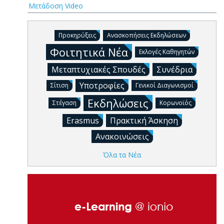
Μετάδοση Video
Προκηρύξεις
Ανασκοπήσεις Εκδηλώσεων
Φοιτητικά Νέα
Εκλογές Καθηγητών
Μεταπτυχιακές Σπουδές
Συνέδρια
Υποτροφίες
Σίτιση
Γενικοί Διαγωνισμοί
Εκδηλώσεις
Στέγαση
Κορωνοϊός
Erasmus
Πρακτική Άσκηση
Ανακοινώσεις
Όλα τα Νέα