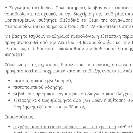
Η Σύγκλητος του Ιονίου Πανεπιστημίου, λαμβάνοντας υπόψιν όλ
νομοθεσία και τις σχετικές με την διαχείριση της πανδημίας υπ
Θρησκευμάτων, συζήτησε διεξοδικά το θέμα της οργάνωσης 
Φεβρουαρίου του ακαδημαϊκού έτους 2021-22 και κατέληξε στη
Με βάση το ισχύουν ακαδημαϊκό ημερολόγιο, η εξεταστική περί
πραγματοποιηθεί από την Δευτέρα 24 Ιανουαρίου έως και την
εξετάσεων, οι διδάσκοντες ακολουθούν την διαδικασία εξέτασης
4009/2011.
Σύμφωνα με τις ισχύουσες διατάξεις και αποφάσεις, η συμμετο
πραγματοποιείται υποχρεωτικά κατόπιν επίδειξης ενός εκ των κά
πιστοποιητικού εμβολιασμού,
πιστοποιητικού νόσησης,
βεβαίωσης αρνητικού εργαστηριακού διαγνωστικού ελέγχου
εξέτασης PCR έως εβδομήντα δύο (72) ωρών ή εξέτασης rap
έναρξης της εξέτασης του μαθήματος.
Επιπροσθέτως,
η χρήση προστατευτικής μάσκας είναι υποχρεωτική
καθ’ όλ