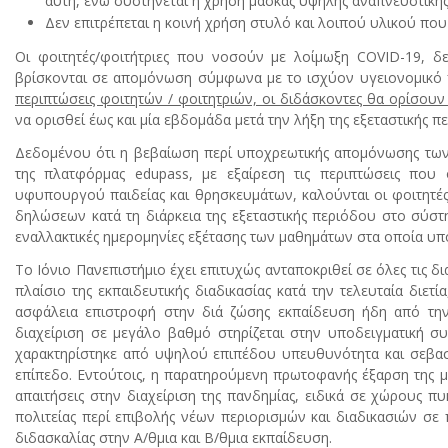
αυτή, ενώ συστήνεται η χρήση μάσκας υψηλής αναπνευστικής
Δεν επιτρέπεται η κοινή χρήση στυλό και λοιπού υλικού που μ
Οι φοιτητές/φοιτήτριες που νοσούν με λοίμωξη COVID-19, δε
βρίσκονται σε απομόνωση σύμφωνα με το ισχύον υγειονομικό
περιπτώσεις φοιτητών / φοιτητριών, οι διδάσκοντες θα ορίσουν
να ορισθεί έως και μία εβδομάδα μετά την λήξη της εξεταστικής π
Δεδομένου ότι η βεβαίωση περί υποχρεωτικής απομόνωσης των
της πλατφόρμας edupass, με εξαίρεση τις περιπτώσεις που 
υφυπουργού παιδείας και θρησκευμάτων, καλούνται οι φοιτητές
δηλώσεων κατά τη διάρκεια της εξεταστικής περιόδου στο σύστη
εναλλακτικές ημερομηνίες εξέτασης των μαθημάτων στα οποία υ
Το Ιόνιο Πανεπιστήμιο έχει επιτυχώς ανταποκριθεί σε όλες τις δι
πλαίσιο της εκπαιδευτικής διαδικασίας κατά την τελευταία διετ
ασφάλεια επιστροφή στην διά ζώσης εκπαίδευση ήδη από την
διαχείριση σε μεγάλο βαθμό στηρίζεται στην υποδειγματική συ
χαρακτηρίστηκε από υψηλού επιπέδου υπευθυνότητα και σεβασμ
επίπεδο. Εντούτοις, η παρατηρούμενη πρωτοφανής έξαρση της μ
απαιτήσεις στην διαχείριση της πανδημίας, ειδικά σε χώρους π
πολιτείας περί επιβολής νέων περιορισμών και διαδικασιών σε 
διδασκαλίας στην Α/θμια και Β/θμια εκπαίδευση.