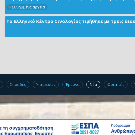
Συνημμένα αρχεία
Το Ελληνικό Κέντρο Σινολογίας τιμήθηκε με τρεις δι
Σπουδές
Υπηρεσίες
Έρευνα
Νέα
Φοιτητές