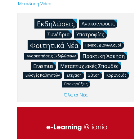
Μετάδοση Video
Εκδηλώσεις
Ανακοινώσεις
Συνέδρια
Υποτροφίες
Φοιτητικά Νέα
Γενικοί Διαγωνισμοί
Πρακτική Άσκηση
Ανασκοπήσεις Εκδηλώσεων
Erasmus
Μεταπτυχιακές Σπουδές
Εκλογές Καθηγητών
Στέγαση
Σίτιση
Κορωνοϊός
Προκηρύξεις
Όλα τα Νέα