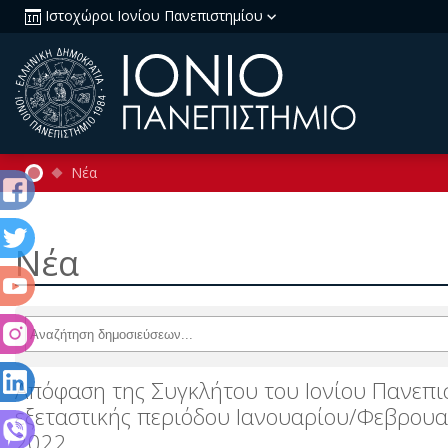
Ιστοχώροι Ιονίου Πανεπιστημίου
Νέα
Νέα
Απόφαση της Συγκλήτου του Ιονίου Πανεπι
εξεταστικής περιόδου Ιανουαρίου/Φεβρουα
2022