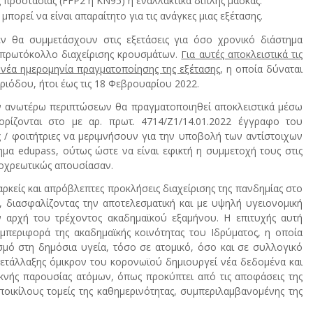
 προστασίας (FFP2 ή ΚN95) ή εναλλακτικά διπλής μάσκας.
πορεί να είναι απαραίτητο για τις ανάγκες μιας εξέτασης.
ν θα συμμετάσχουν στις εξετάσεις για όσο χρονικό διάστημα
 πρωτόκολλο διαχείρισης κρουσμάτων.
Για αυτές αποκλειστικά τις
 νέα ημερομηνία πραγματοποίησης της εξέτασης
, η οποία δύναται
εριόδου, ήτοι έως τις 18 Φεβρουαρίου 2022.
 ανωτέρω περιπτώσεων θα πραγματοποιηθεί αποκλειστικά μέσω
ορίζονται στο με αρ. πρωτ. 4714/Ζ1/14.01.2022 έγγραφο του
 / φοιτήτριες να μεριμνήσουν για την υποβολή των αντίστοιχων
μα edupass, ούτως ώστε να είναι εφικτή η συμμετοχή τους στις
ποχρεωτικώς απουσίασαν.
αρκείς και απρόβλεπτες προκλήσεις διαχείρισης της πανδημίας στο
ία, διασφαλίζοντας την αποτελεσματική και με υψηλή υγειονομική
 αρχή του τρέχοντος ακαδημαϊκού εξαμήνου. Η επιτυχής αυτή
μπεριφορά της ακαδημαϊκής κοινότητας του Ιδρύματος, η οποία
ό στη δημόσια υγεία, τόσο σε ατομικό, όσο και σε συλλογικό
ετάλλαξης όμικρον του κορονωϊού δημιουργεί νέα δεδομένα και
υκνής παρουσίας ατόμων, όπως προκύπτει από τις αποφάσεις της
ποικίλους τομείς της καθημερινότητας, συμπεριλαμβανομένης της