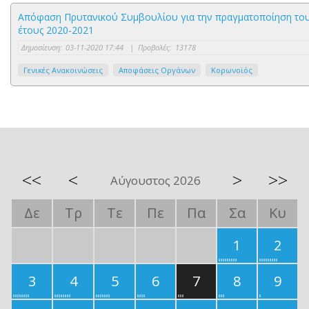
Απόφαση Πρυτανικού Συμβουλίου για την πραγματοποίηση του 
έτους 2020-2021
Δημοσίευση:
03-11-2020 17:44
|
Προβολές:
13178
Γενικές Ανακοινώσεις
Αποφάσεις Οργάνων
Κορωνοϊός
<<
<
>
>>
Αύγουστος 2026
Δε
Τρ
Τε
Πε
Πα
Σα
Κυ
1
2
3
4
5
6
7
8
9