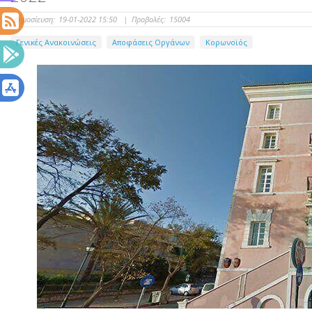
Δημοσίευση:
19-01-2022 15:50
|
Προβολές:
15004
Γενικές Ανακοινώσεις
Αποφάσεις Οργάνων
Κορωνοϊός