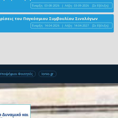
Έναρξη:
03-08-2026
|
Λήξη:
03-09-2026
[Σε Εξέλιξη]
ακρίσεις του Παγκόσμιου Συμβουλίου Σινολόγων
Έναρξη:
14-04-2026
|
Λήξη:
14-04-2027
[Σε Εξέλιξη]
Υποψήφιοι Φοιτητές
Ionio.gr