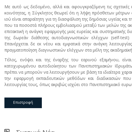
Με αυτό ως δεδομένο, αλλά και αφουγκραζόμενη τις σχετικές έ
κοινότητας, η Σύγκλητος θεωρεί ότι η λήψη πρόσθετων μέτρων α
ιού είναι απαραίτητη για τη διασφάλιση της δημόσιας υγείας και
που τα ποσοστά πλήρους εμβολιασμού μεταξύ των μελών της ακαδ
επιτακτική η ανάγκη εφαρμογής μιας ευρείας και συστηματικής δ
της δωρεάν διάθεσης αυτοδιαγνωστικών ελέγχων (self-test) 
Επανέρχεται δε εκ νέου και εμφατικά στην ανάγκη λειτουργί
πραγματοποίηση διαγνωστικών ελέγχων στα μέλη της ακαδημαϊκής
Τέλος, ενόψει και της έναρξης του εαρινού εξαμήνου, είναι
κατοχυρωμένου αυτοδιοίκητου των Πανεπιστημιακών Ιδρυμάτων
πρέπει να μπορούν να λειτουργήσουν με βάση τα ιδιαίτερα χαρακτ
την εφαρμογή εκπαιδευτικών μεθόδων και διαδικασιών που ε
λειτουργίας τους, όπως ακριβώς ισχύει στο Πανεπιστημιακό ευρω
Επιστροφή