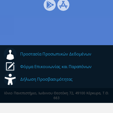
Προστασία Προσωπικών Δεδομένων
Φόρμα Επικοινωνίας και Παραπόνων
Δήλωση Προσβασιμότητας
Ιόνιο Πανεπιστήμιο, Ιωάννου Θεοτόκη 72, 49100 Κέρκυρα, Τ.Θ.
663