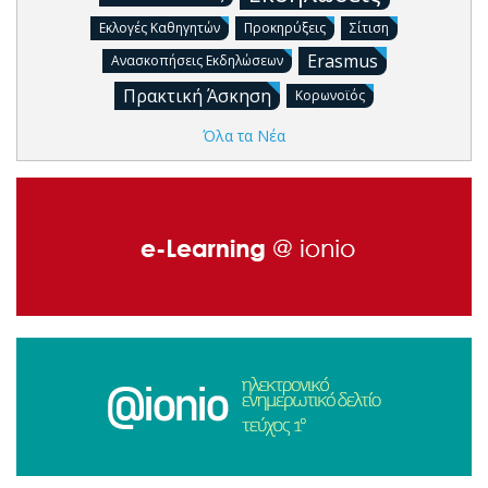
Εκλογές Καθηγητών
Προκηρύξεις
Σίτιση
Erasmus
Ανασκοπήσεις Εκδηλώσεων
Πρακτική Άσκηση
Κορωνοϊός
Όλα τα Νέα