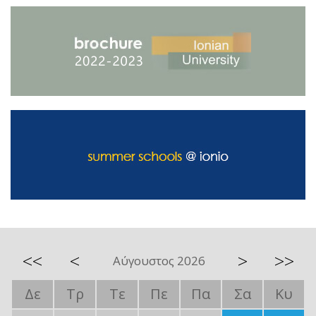
<<
<
>
>>
Αύγουστος 2026
Δε
Τρ
Τε
Πε
Πα
Σα
Κυ