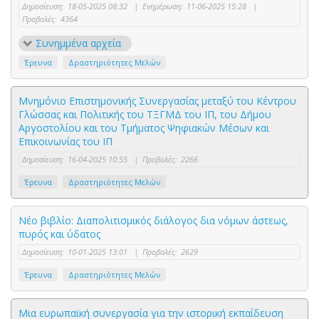
Δημοσίευση:
18-05-2025 08:32
|
Ενημέρωση:
11-06-2025 15:28
|
Προβολές:
4364
Συνημμένα αρχεία
Έρευνα
Δραστηριότητες Μελών
Μνημόνιο Επιστημονικής Συνεργασίας μεταξύ του Κέντρου
Γλώσσας και Πολιτικής του ΤΞΓΜΔ του ΙΠ, του Δήμου
Αργοστολίου και του Τμήματος Ψηφιακών Μέσων και
Επικοινωνίας του ΙΠ
Δημοσίευση:
16-04-2025 10:55
|
Προβολές:
2266
Έρευνα
Δραστηριότητες Μελών
Νέο βιβλίο: Διαπολιτισμικός διάλογος δια νόμων άστεως,
πυρός και ύδατος
Δημοσίευση:
10-01-2025 13:01
|
Προβολές:
2629
Έρευνα
Δραστηριότητες Μελών
Μια ευρωπαϊκή συνεργασία για την ιστορική εκπαίδευση