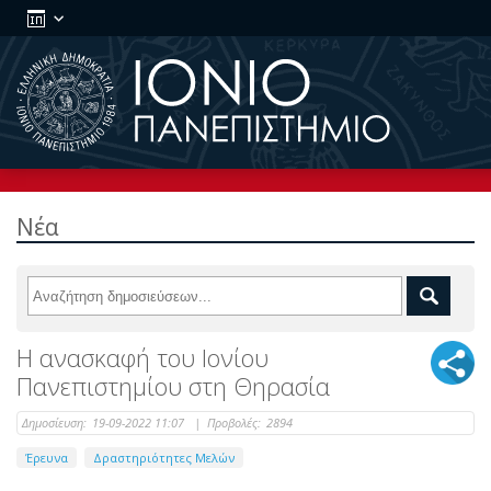
Νέα
Η ανασκαφή του Ιονίου
Πανεπιστημίου στη Θηρασία
Δημοσίευση:
19-09-2022 11:07
|
Προβολές:
2894
Έρευνα
Δραστηριότητες Μελών