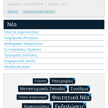
Δημοσίευση:
15-02-2024 09:44
|
Προβολές:
5923
Έρευνα
Δραστηριότητες Μελών
Νέα
Όλες οι Δημοσιεύσεις
Ενημέρωση Φοιτητών
Ακαδημαϊκό Ημερολόγιο
Συνεδριάσεις Οργάνων
Πρόσφατες Εκδόσεις
Ενημερωτικό Δελτίο
Μετάδοση Video
Υποτροφίες
Στέγαση
Μεταπτυχιακές Σπουδές
Συνέδρια
Φοιτητικά Νέα
Γενικοί Διαγωνισμοί
Εκδηλώσεις
Ανακοινώσεις