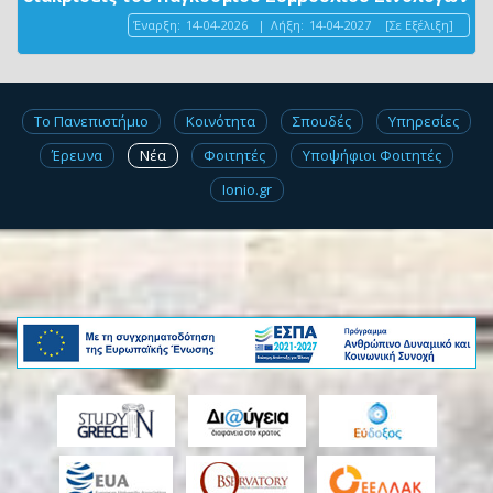
Έναρξη:
14-04-2026
|
Λήξη:
14-04-2027
[Σε Εξέλιξη]
Το Πανεπιστήμιο
Κοινότητα
Σπουδές
Υπηρεσίες
Έρευνα
Νέα
Φοιτητές
Υποψήφιοι Φοιτητές
Ionio.gr