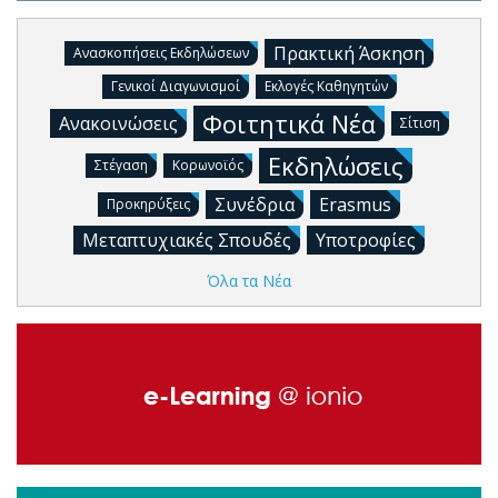
Πρακτική Άσκηση
Ανασκοπήσεις Εκδηλώσεων
Γενικοί Διαγωνισμοί
Εκλογές Καθηγητών
Φοιτητικά Νέα
Ανακοινώσεις
Σίτιση
Εκδηλώσεις
Στέγαση
Κορωνοϊός
Συνέδρια
Erasmus
Προκηρύξεις
Μεταπτυχιακές Σπουδές
Υποτροφίες
Όλα τα Νέα