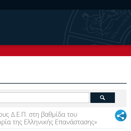
υς Δ.Ε.Π. στη βαθμίδα του
ορία της Ελληνικής Επανάστασης»