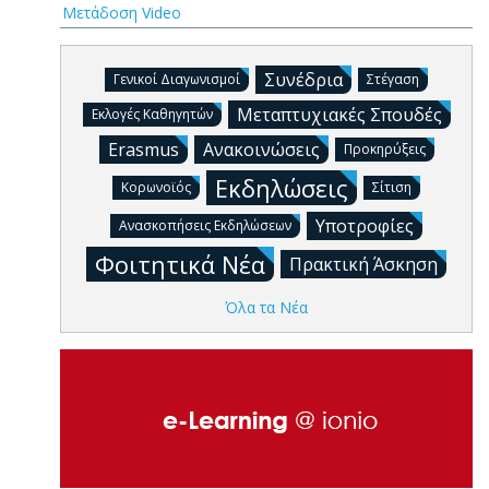
Μετάδοση Video
Συνέδρια
Γενικοί Διαγωνισμοί
Στέγαση
Μεταπτυχιακές Σπουδές
Εκλογές Καθηγητών
Erasmus
Ανακοινώσεις
Προκηρύξεις
Εκδηλώσεις
Κορωνοϊός
Σίτιση
Υποτροφίες
Ανασκοπήσεις Εκδηλώσεων
Φοιτητικά Νέα
Πρακτική Άσκηση
Όλα τα Νέα