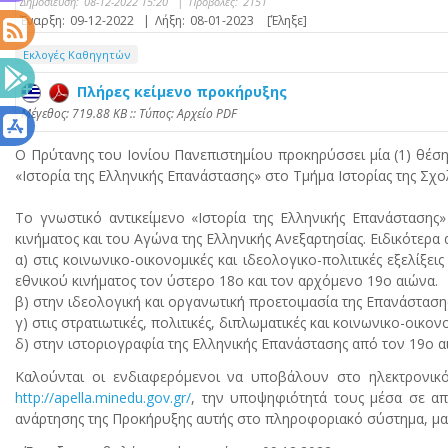
Δημοσίευση:
08-12-2022 15:20
|
Προβολές:
2151
Έναρξη:
09-12-2022
|
Λήξη:
08-01-2023
[Έληξε]
Εκλογές Καθηγητών
Πλήρες κείμενο προκήρυξης
Mέγεθος: 719.88 KB :: Τύπος: Αρχείο PDF
Ο Πρύτανης του Ιονίου Πανεπιστημίου προκηρύσσει μία (1) θέση
«Ιστορία της Ελληνικής Επανάστασης» στο Τμήμα Ιστορίας της Σχ
Το γνωστικό αντικείμενο «Ιστορία της Ελληνικής Επανάστασης»
κινήματος και του Αγώνα της Ελληνικής Ανεξαρτησίας. Ειδικότερα 
α) στις κοινωνικο-οικονομικές και ιδεολογικο-πολιτικές εξελίξ
εθνικού κινήματος τον ύστερο 18ο και τον αρχόμενο 19ο αιώνα.
β) στην ιδεολογική και οργανωτική προετοιμασία της Επανάσταση
γ) στις στρατιωτικές, πολιτικές, διπλωματικές και κοινωνικο-οικον
δ) στην ιστοριογραφία της Ελληνικής Επανάστασης από τον 19ο α
Καλούνται οι ενδιαφερόμενοι να υποβάλουν στο ηλεκτρονικ
http://apella.minedu.gov.gr/
, την υποψηφιότητά τους μέσα σε απ
ανάρτησης της Προκήρυξης αυτής στο πληροφοριακό σύστημα, μαζί 