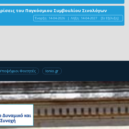
ακρίσεις του Παγκόσμιου Συμβουλίου Σινολόγων
Έναρξη:
14-04-2026
|
Λήξη:
14-04-2027
[Σε Εξέλιξη]
Υποψήφιοι Φοιτητές
Ionio.gr