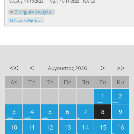
Έναρξη:
11-10-2022
|
Λήξη:
10-11-2022
[Έληξε]
Συνημμένα αρχεία
Εκλογές Καθηγητών
<<
<
>
>>
Αύγουστος 2026
Δε
Τρ
Τε
Πε
Πα
Σα
Κυ
1
2
3
4
5
6
7
8
9
10
11
12
13
14
15
16