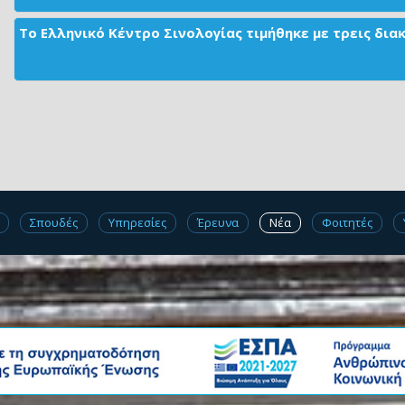
Το Ελληνικό Κέντρο Σινολογίας τιμήθηκε με τρεις δι
Σπουδές
Υπηρεσίες
Έρευνα
Νέα
Φοιτητές