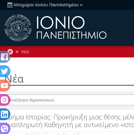
Ιστοχώροι Ιονίου Πανεπιστημίου
Νέα
Νέα
Τμήμα Ιστορίας: Προκήρυξη μιας θέσης μέλο
Αναπληρωτή Καθηγητή με αντικείμενο «Ιστ