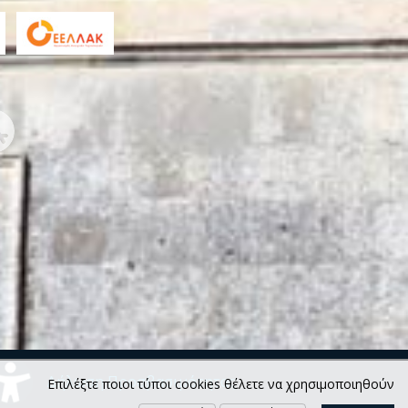
Δήλωση Προσβασιμότητας
Επιλέξτε ποιοι τύποι cookies θέλετε να χρησιμοποιηθούν