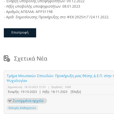
- Έναρξη υποβολής υποψηφιοτήτων: 09.12.2022
- Λήξη υποβολής υποψηφιοτήτων: 08.01.2023
- Αριθμός ΑΠΕΛΛΑ: APP31198
- Αριθ. δημοσίευσης Προκήρυξης στο ΦΕΚ:2925/τ.Γ'/24.11.2022.
Επιστροφή
Σχετικά Νέα
Τμήμα Μουσικών Σπουδών: Προκήρυξη μιας θέσης Δ.Ε.Π. στην 
Ψυχολογία»
Δημοσίευση:
18-10-2023 15:55
|
Προβολές:
1698
Έναρξη:
19-10-2023
|
Λήξη:
18-11-2023
[Έληξε]
Συνημμένα αρχεία
Εκλογές Καθηγητών