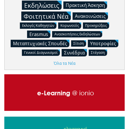
Εκδηλώσεις
Πρακτική Άσκηση
Φοιτητικά Νέα
Ανακοινώσεις
Εκλογές Καθηγητών
Κορωνοϊός
Προκηρύξεις
Erasmus
Ανασκοπήσεις Εκδηλώσεων
Μεταπτυχιακές Σπουδές
Υποτροφίες
Σίτιση
Συνέδρια
Γενικοί Διαγωνισμοί
Στέγαση
Όλα τα Νέα