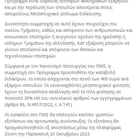
Πρόγραμμα είναι διάρκειας τεσσάρων ακαδημαϊκών εξαμήνων
και με την περάτωση των σπουδών απονέμεται στους
αποφοίτους Μεταπτυχιακό Δίπλωμα Ειδίκευσης.
Δυνατότητα συμμετοχής σε αυτό έχουν πτυχιούχοι του
οικείου Τμήματος, καθώς και απόφοιτοι των ανθρωπιστικών και
κοινωνικών επιστημών ή συγγενών σχολών της ημεδαπής ή
ισότιμων Τμημάτων της αλλοδαπής. Κατ’ εξαίρεση μπορούν να
γίνουν αποδεκτοί και απόφοιτοι των θετικών και
τεχνολογικών επιστημών.
Σύμφωνα με τον Κανονισμό Λειτουργίας του ΠΜΣ, η
συμμετοχή στο Πρόγραμμα προϋποθέτει την καταβολή
διδάκτρων, τα οποία ανέρχονται στο ποσό των 400 ευρώ ανά
εξάμηνο σπουδών. Οι νεοεισαχθέντες μεταπτυχιακοί φοιτητές
έχουν τη δυνατότητα απαλλαγής από τα τέλη φοίτησης σε
ποσοστό 30% επί του συνολικού αριθμού των εγγεγραμμένων
(άρθρο 86, Ν.4957/2022, τ. Α΄ 141).
Οι εισακτέοι στο ΠΜΣ θα επιλεγούν κατόπιν γραπτών
εξετάσεων και προσωπικής συνέντευξης. Οι εξετάσεις θα
πραγματοποιηθούν εξ αποστάσεως μέσω της πλατφόρμας
Zoom την Παρασκευή 20 Οκτωβρίου 2023.