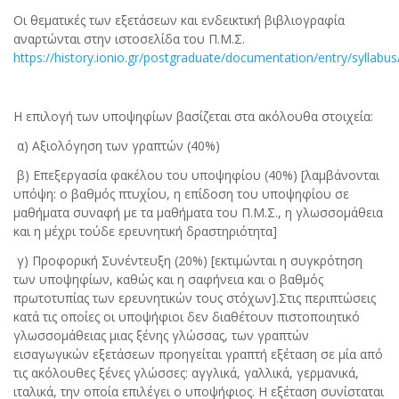
Οι θεματικές των εξετάσεων και ενδεικτική βιβλιογραφία
αναρτώνται στην ιστοσελίδα του Π.Μ.Σ.
https://history.ionio.gr/postgraduate/documentation/entry/syllabus
Η επιλογή των υποψηφίων βασίζεται στα ακόλουθα στοιχεία:
α) Αξιολόγηση των γραπτών (40%)
β) Επεξεργασία φακέλου του υποψηφίου (40%) [λαμβάνονται
υπόψη: ο βαθμός πτυχίου, η επίδοση του υποψηφίου σε
μαθήματα συναφή με τα μαθήματα του Π.Μ.Σ., η γλωσσομάθεια
και η μέχρι τούδε ερευνητική δραστηριότητα]
γ) Προφορική Συνέντευξη (20%) [εκτιμώνται η συγκρότηση
των υποψηφίων, καθώς και η σαφήνεια και ο βαθμός
πρωτοτυπίας των ερευνητικών τους στόχων].Στις περιπτώσεις
κατά τις οποίες οι υποψήφιοι δεν διαθέτουν πιστοποιητικό
γλωσσομάθειας μιας ξένης γλώσσας, των γραπτών
εισαγωγικών εξετάσεων προηγείται γραπτή εξέταση σε μία από
τις ακόλουθες ξένες γλώσσες: αγγλικά, γαλλικά, γερμανικά,
ιταλικά, την οποία επιλέγει ο υποψήφιος. Η εξέταση συνίσταται