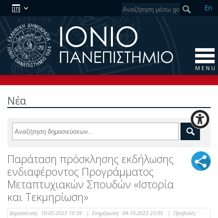
En
M E N U
Νέα
Παράταση πρόσκλησης εκδήλωσης
ενδιαφέροντος Προγράμματος
Μεταπτυχιακών Σπουδών «Ιστορία
και Τεκμηρίωση»
Δημοσίευση:
10-05-2023 10:39
|
Ενημέρωση:
04-10-2023 23:05
|
Προβολές: