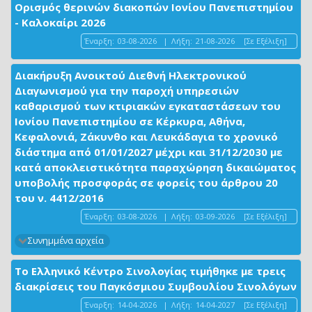
Ορισμός θερινών διακοπών Ιονίου Πανεπιστημίου
- Καλοκαίρι 2026
Έναρξη:
03-08-2026
|
Λήξη:
21-08-2026
[Σε Εξέλιξη]
Διακήρυξη Ανοικτού Διεθνή Ηλεκτρονικού
Διαγωνισμού για την παροχή υπηρεσιών
καθαρισμού των κτιριακών εγκαταστάσεων του
Ιονίου Πανεπιστημίου σε Κέρκυρα, Αθήνα,
Κεφαλονιά, Ζάκυνθο και Λευκάδαγια το χρονικό
διάστημα από 01/01/2027 μέχρι και 31/12/2030 με
κατά αποκλειστικότητα παραχώρηση δικαιώματος
υποβολής προσφοράς σε φορείς του άρθρου 20
του ν. 4412/2016
Έναρξη:
03-08-2026
|
Λήξη:
03-09-2026
[Σε Εξέλιξη]
Συνημμένα αρχεία
Το Ελληνικό Κέντρο Σινολογίας τιμήθηκε με τρεις
διακρίσεις του Παγκόσμιου Συμβουλίου Σινολόγων
Έναρξη:
14-04-2026
|
Λήξη:
14-04-2027
[Σε Εξέλιξη]