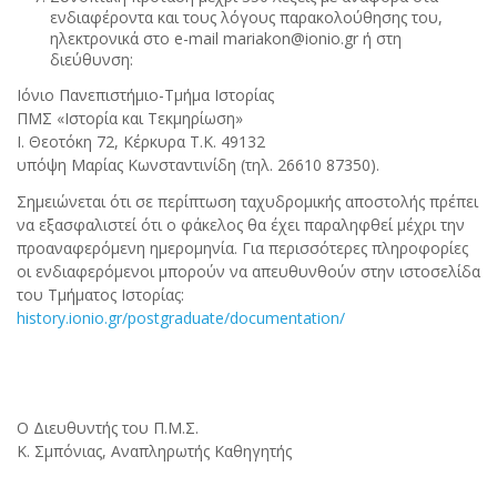
ενδιαφέροντα και τους λόγους παρακολούθησης του,
ηλεκτρονικά στο e-mail mariakon@ionio.gr ή στη
διεύθυνση:
Ιόνιο Πανεπιστήμιο-Τμήμα Ιστορίας
ΠΜΣ «Ιστορία και Τεκμηρίωση»
Ι. Θεοτόκη 72, Κέρκυρα Τ.Κ. 49132
υπόψη Μαρίας Κωνσταντινίδη (τηλ. 26610 87350).
Σημειώνεται ότι σε περίπτωση ταχυδρομικής αποστολής πρέπει
να εξασφαλιστεί ότι o φάκελος θα έχει παραληφθεί μέχρι την
προαναφερόμενη ημερομηνία. Για περισσότερες πληροφορίες
οι ενδιαφερόμενοι μπορούν να απευθυνθούν στην ιστοσελίδα
του Τμήματος Ιστορίας:
history.ionio.gr/postgraduate/documentation/
Ο Διευθυντής του Π.Μ.Σ.
Κ. Σμπόνιας, Αναπληρωτής Καθηγητής