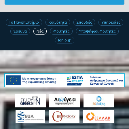
Το Πανεπιστήμιο
Κοινότητα
Σπουδές
Υπηρεσίες
Έρευνα
Νέα
Φοιτητές
Υποψήφιοι Φοιτητές
Ionio.gr