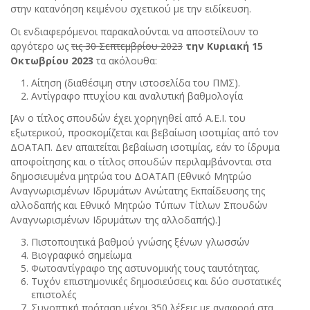
στην κατανόηση κειμένου σχετικού με την ειδίκευση.
Οι ενδιαφερόμενοι παρακαλούνται να αποστείλουν το
αργότερο ως
τις 30 Σεπτεμβρίου 2023
την Κυριακή 15
Οκτωβρίου 2023
τα ακόλουθα:
Αίτηση (διαθέσιμη στην ιστοσελίδα του ΠΜΣ).
Αντίγραφο πτυχίου και αναλυτική βαθμολογία
[Αν ο τίτλος σπουδών έχει χορηγηθεί από Α.Ε.Ι. του
εξωτερικού, προσκομίζεται και βεβαίωση ισοτιμίας από τον
ΔΟΑΤΑΠ. Δεν απαιτείται βεβαίωση ισοτιμίας, εάν το ίδρυμα
αποφοίτησης και ο τίτλος σπουδών περιλαμβάνονται στα
δημοσιευμένα μητρώα του ΔΟΑΤΑΠ (Εθνικό Μητρώο
Αναγνωρισμένων Ιδρυμάτων Ανώτατης Εκπαίδευσης της
αλλοδαπής και Εθνικό Μητρώο Τύπων Τίτλων Σπουδών
Αναγνωρισμένων Ιδρυμάτων της αλλοδαπής).]
Πιστοποιητικά βαθμού γνώσης ξένων γλωσσών
Βιογραφικό σημείωμα
Φωτοαντίγραφο της αστυνομικής τους ταυτότητας.
Τυχόν επιστημονικές δημοσιεύσεις και δύο συστατικές
επιστολές
Συνοπτική πρόταση μέχρι 350 λέξεις με αναφορά στα