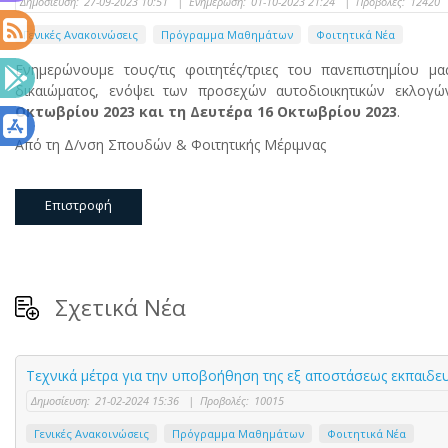
Δημοσίευση:
27-09-2023 10:51
|
Ενημέρωση:
01-10-2023 21:24
|
Προβολές:
12420
Γενικές Ανακοινώσεις
Πρόγραμμα Μαθημάτων
Φοιτητικά Νέα
Ενημερώνουμε τους/τις φοιτητές/τριες του πανεπιστημίου μ
δικαιώματος, ενόψει των προσεχών αυτοδιοικητικών εκλογ
Οκτωβρίου 2023 και τη Δευτέρα 16 Οκτωβρίου 2023
.
Από τη Δ/νση Σπουδών & Φοιτητικής Μέριμνας
Επιστροφή
Σχετικά Νέα
Τεχνικά μέτρα για την υποβοήθηση της εξ αποστάσεως εκπαιδευτ
Δημοσίευση:
21-02-2024 15:36
|
Προβολές:
10015
Γενικές Ανακοινώσεις
Πρόγραμμα Μαθημάτων
Φοιτητικά Νέα