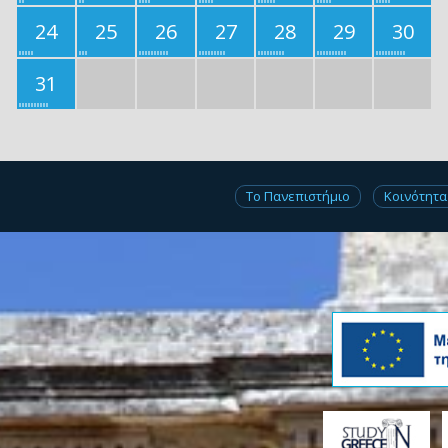
24
25
26
27
28
29
30
31
Το Πανεπιστήμιο
Κοινότητα