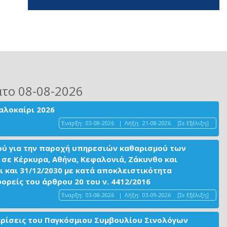
ατο 08-08-2026
αλοκαίρι 2026
Έναρξη:
03-08-2026
|
Λήξη:
21-08-2026
[Σε Εξέλιξη]
ού για την παροχή υπηρεσιών καθαρισμού των
σε Κέρκυρα, Αθήνα, Κεφαλονιά, Ζάκυνθο και
ι και 31/12/2030 με κατά αποκλειστικότητα
είς του άρθρου 20 του ν. 4412/2016
Έναρξη:
03-08-2026
|
Λήξη:
03-09-2026
[Σε Εξέλιξη]
ακρίσεις του Παγκόσμιου Συμβουλίου Σινολόγων