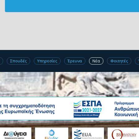
Σπουδές
Υπηρεσίες
Έρευνα
Νέα
Φοιτητές