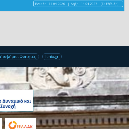
Έναρξη:
14-04-2026
|
Λήξη:
14-04-2027
[Σε Εξέλιξη]
Υποψήφιοι Φοιτητές
Ionio.gr