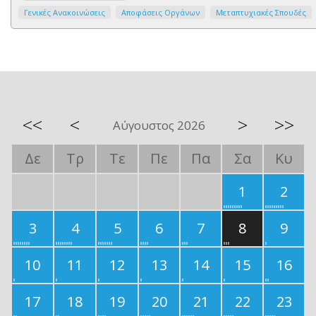
Γενικές Ανακοινώσεις
Αποφάσεις Οργάνων
Μεταπτυχιακές Σπουδές
<<
<
>
>>
Αύγουστος 2026
Δε
Τρ
Τε
Πε
Πα
Σα
Κυ
1
2
3
4
5
6
7
8
9
10
11
12
13
14
15
16
17
18
19
20
21
22
23