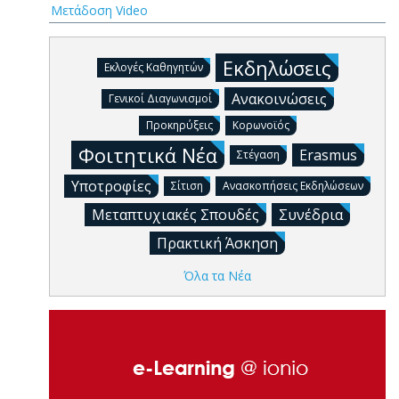
Μετάδοση Video
Εκδηλώσεις
Εκλογές Καθηγητών
Ανακοινώσεις
Γενικοί Διαγωνισμοί
Προκηρύξεις
Κορωνοϊός
Φοιτητικά Νέα
Erasmus
Στέγαση
Υποτροφίες
Σίτιση
Ανασκοπήσεις Εκδηλώσεων
Μεταπτυχιακές Σπουδές
Συνέδρια
Πρακτική Άσκηση
Όλα τα Νέα