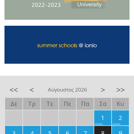
<<
<
>
>>
Αύγουστος 2026
Δε
Τρ
Τε
Πε
Πα
Σα
Κυ
1
2
3
4
5
6
7
8
9