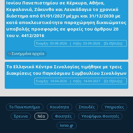
Ιονίου Πανεπιστημίου σε Κέρκυρα, Αθήνα,
Κεφαλονιά, Ζάκυνθο και Λευκάδαγια το χρονικό
διάστημα από 01/01/2027 μέχρι και 31/12/2030 με
κατά αποκλειστικότητα παραχώρηση δικαιώματος
υποβολής προσφοράς σε φορείς του άρθρου 20
του ν. 4412/2016
Έναρξη:
03-08-2026
|
Λήξη:
03-09-2026
[Σε Εξέλιξη]
Συνημμένα αρχεία
Το Ελληνικό Κέντρο Σινολογίας τιμήθηκε με τρεις
διακρίσεις του Παγκόσμιου Συμβουλίου Σινολόγων
Έναρξη:
14-04-2026
|
Λήξη:
14-04-2027
[Σε Εξέλιξη]
Το Πανεπιστήμιο
Κοινότητα
Σπουδές
Υπηρεσίες
Έρευνα
Νέα
Φοιτητές
Υποψήφιοι Φοιτητές
Ionio.gr