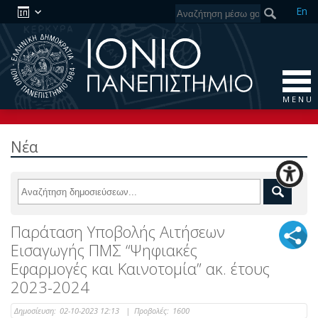
En
M E N U
Νέα
Παράταση Υποβολής Αιτήσεων
Εισαγωγής ΠΜΣ “Ψηφιακές
Εφαρμογές και Καινοτομία” ακ. έτους
2023-2024
Δημοσίευση:
02-10-2023 12:13
|
Προβολές:
1600