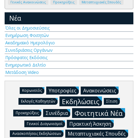
Γενικές Ανακοινώσεις
Προκηρύξεις
Μεταπτυχιακές Σπουδές
Νέα
Όλες οι Δημοσιεύσεις
Ενημέρωση Φοιτητών
Ακαδημαϊκό Ημερολόγιο
Συνεδριάσεις Οργάνων
Πρόσφατες Εκδόσεις
Ενημερωτικό Δελτίο
Μετάδοση Video
Υποτροφίες
Ανακοινώσεις
Κορωνοϊός
Εκδηλώσεις
Εκλογές Καθηγητών
Σίτιση
Φοιτητικά Νέα
Συνέδρια
Προκηρύξεις
Πρακτική Άσκηση
Γενικοί Διαγωνισμοί
Μεταπτυχιακές Σπουδές
Ανασκοπήσεις Εκδηλώσεων