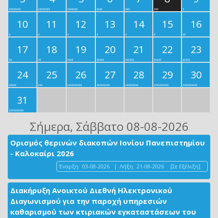
10
11
12
13
14
15
16
17
18
19
20
21
22
23
24
25
26
27
28
29
30
31
Σήμερα
, Σάββατο 08-08-2026
Ορισμός θερινών διακοπών Ιονίου Πανεπιστημίου
- Καλοκαίρι 2026
Έναρξη:
03-08-2026
|
Λήξη:
21-08-2026
[Σε Εξέλιξη]
Διακήρυξη Ανοικτού Διεθνή Ηλεκτρονικού
Διαγωνισμού για την παροχή υπηρεσιών
καθαρισμού των κτιριακών εγκαταστάσεων του