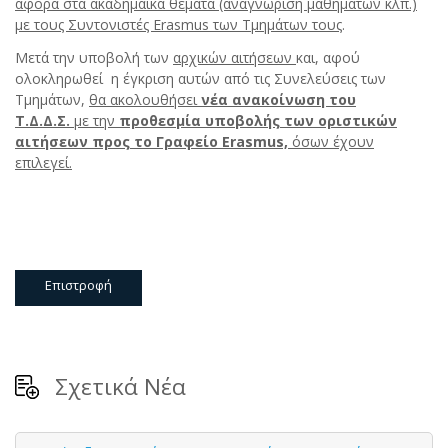
αφορά στα ακαδημαϊκά θέματα (αναγνώριση μαθημάτων κλπ.)
με τους Συντονιστές
Erasmus
των Τμημάτων τους
.
Μετά την υποβολή των
αρχικών αιτήσεων
και, αφού
ολοκληρωθεί η έγκριση αυτών από τις Συνελεύσεις των
Τμημάτων,
θα ακολουθήσει
νέα ανακοίνωση του
Τ.Δ.Δ.Σ.
με την
προθεσμία υποβολής των οριστικών
αιτήσεων προς το Γραφείο Erasmus,
όσων έχουν
επιλεγεί.
Επιστροφή
Σχετικά Νέα