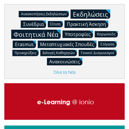
Εκδηλώσεις
Ανασκοπήσεις Εκδηλώσεων
Συνέδρια
Πρακτική Άσκηση
Σίτιση
Φοιτητικά Νέα
Υποτροφίες
Κορωνοϊός
Erasmus
Μεταπτυχιακές Σπουδές
Στέγαση
Προκηρύξεις
Εκλογές Καθηγητών
Γενικοί Διαγωνισμοί
Ανακοινώσεις
Όλα τα Νέα