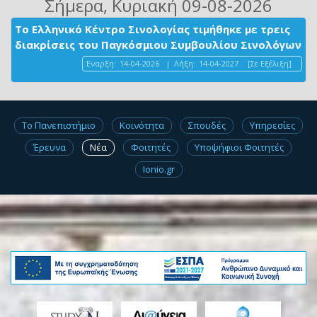
Σήμερα
, Κυριακή 09-08-2026
Το Ελληνικό Κέντρο Σινολογίας τιμήθηκε με τρεις
διακρίσεις του Παγκόσμιου Συμβουλίου Σινολόγων
Έναρξη:
14-04-2026
|
Λήξη:
14-04-2027
[Σε Εξέλιξη]
Το Πανεπιστήμιο
Κοινότητα
Σπουδές
Υπηρεσίες
Έρευνα
Νέα
Φοιτητές
Υποψήφιοι Φοιτητές
Ionio.gr