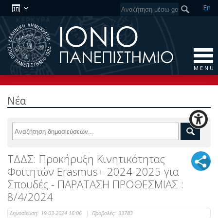
En
M E N U
Νέα
ΤΔΔΣ: Προκήρυξη Kινητικότητας
Φοιτητών Erasmus+ 2024-2025 για
Σπουδές - ΠΑΡΑΤΑΣΗ ΠΡΟΘΕΣΜΙΑΣ :
8/4/2024
Δημοσίευση:
19-03-2024 16:06
|
Προβολές:
33783