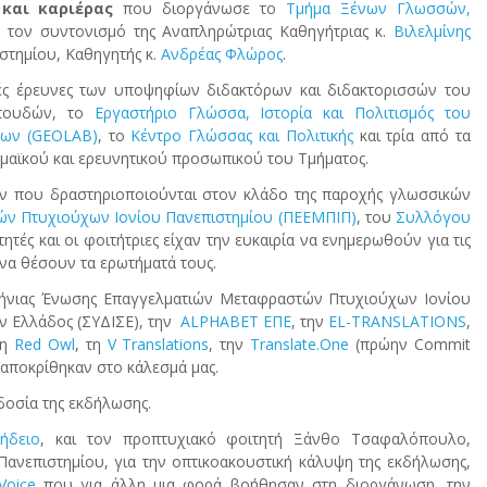
 και καριέρας
που διοργάνωσε το
Τμήμα Ξένων Γλωσσών,
ό τον συντονισμό της Αναπληρώτριας Καθηγήτριας κ.
Βιλελμίνης
ιστημίου, Καθηγητής κ.
Ανδρέας Φλώρος
.
ές έρευνες των υποψηφίων διδακτόρων και διδακτορισσών του
Σπουδών, το
Εργαστήριο Γλώσσα, Ιστορία και Πολιτισμός του
εων (GEOLAB)
, το
Κέντρο Γλώσσας και Πολιτικής
και τρία από τα
μαϊκού και ερευνητικού προσωπικού του Τμήματος.
ών που δραστηριοποιούνται στον κλάδο της παροχής γλωσσικών
ών Πτυχιούχων Ιονίου Πανεπιστημίου (ΠΕΕΜΠΙΠ)
, του
Συλλόγου
ητές και οι φοιτήτριες είχαν την ευκαιρία να ενημερωθούν για τις
 να θέσουν τα ερωτήματά τους.
λήνιας Ένωσης Επαγγελματιών Μεταφραστών Πτυχιούχων Ιονίου
ν Ελλάδος (ΣΥΔΙΣΕ), την
ALPHABET ΕΠΕ
, την
EL-TRANSLATIONS
,
τη
Red Owl
, τη
V Translations
, την
Translate.One
(πρώην Commit
ταποκρίθηκαν στο κάλεσμά μας.
δοσία της εκδήλωσης.
ήδειο
, και τον προπτυχιακό φοιτητή Ξάνθο Τσαφαλόπουλο,
Πανεπιστημίου, για την οπτικοακουστική κάλυψη της εκδήλωσης,
Voice
που για άλλη μια φορά βοήθησαν στη διοργάνωση, την