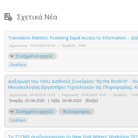
Σχετικά Νέα
Translation Matters: Fostering Equal Access to Information – 
Δημοσίευση:
19-03-2026 09:20
|
Προβολές:
2408
Συνημμένα αρχεία
Συνέδρια
Διεξαγωγή του 10ου Διεθνούς Συνεδρίου “By the Book10” - Ιόν
Μουσειολογίας (Εργαστήριο Τεχνολογιών της Πληροφορίας), Kέ
Δημοσίευση:
24-10-2024 13:53
|
Ενημέρωση:
19-06-2025 18:47
|
Προβολές:
1193
Έναρξη:
25-06-2025
|
Λήξη:
26-06-2025
[Έληξε]
Συνημμένα αρχεία
Φωτογραφίες
Συνέδρια
Το ΤΞΓΜΔ συνδιοργανώνει το New York Writers’ Workshop 202