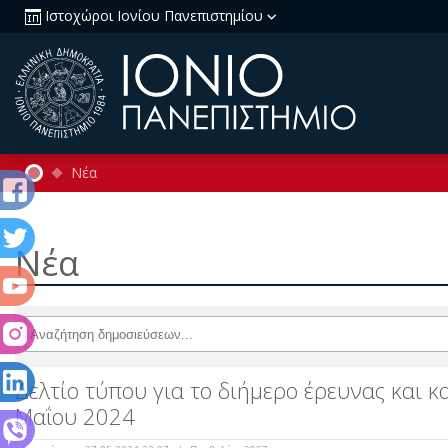
Ιστοχώροι Ιονίου Πανεπιστημίου
Νέα
Νέα
Δελτίο τύπου για το διήμερο έρευνας και κ
Μαΐου 2024