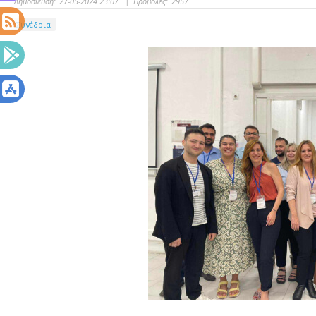
Δημοσίευση:
27-05-2024 23:07
|
Προβολές:
2957
Συνέδρια