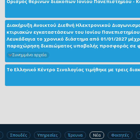
Ορισμός θερινών διακοπών Ιονίου Πανεπιστημίου - Κ
Διακήρυξη Ανοικτού Διεθνή Ηλεκτρονικού Διαγωνισμ
κτιριακών εγκαταστάσεων του Ιονίου Πανεπιστημίου 
Λευκάδαγια το χρονικό διάστημα από 01/01/2027 μέχρ
παραχώρηση δικαιώματος υποβολής προσφοράς σε φορ
Συνημμένα αρχεία
Το Ελληνικό Κέντρο Σινολογίας τιμήθηκε με τρεις δι
Σπουδές
Υπηρεσίες
Έρευνα
Νέα
Φοιτητές