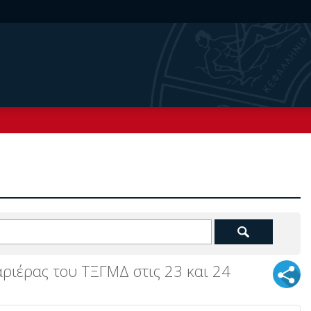
αριέρας του ΤΞΓΜΔ στις 23 και 24