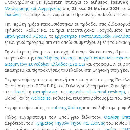
Ολοκληρώθηκε με εξαιρετική επιτυχία το
διήμερο έρευνας
Μετάφρασης και Διερμηνείας
στις
23 και 24 Μαΐου 2024
, υπ
Σωσώνη
. Τις εκδηλώσεις χαιρέτισε ο Πρύτανης του Ιονίου Πανεπ
Την πρώτη ημέρα παρουσιάστηκαν οι πρόοδοι στις διδακτορικ
Τμήματος, καθώς και τα τρία Μεταπτυχιακά Προγράμματα 
Επτανησιακού Χώρου
, το
Εργαστήριο Γεωπολιτισμικών Αναλύσ
ερευνητικά προγράμματα στα οποία συμμετέχουν μέλη του ακαδη
Τη δεύτερη ημέρα με συμμετοχή 10 εταιρειών και επαγγελματι
υπηρεσιών, της
Πανελλήνιας Ένωσης Επαγγελματιών Μεταφραστ
Διερμηνέων Συνεδρίων Ελλάδος (ΣΥΔΙΣΕ)
και αποφοίτων, οι φοιτ
απαιτήσεις και τις προκλήσεις του κλάδου στη ψηφιακή εποχή και
Ευχαριστούμε για τη συμμετοχή τους εκπροσώπους της Πανελ
Πανεπιστημίου (ΠΕΕΜΠΙΠ), του Συλλόγου Διερμηνέων Συνεδρίω
την
Glotto
, τη
metaphrastic
, τη
Laratech Ltd (Neural Desktop)
, 
Global) και τη
Welocalize
, καθώς και τους αποφοίτους μας που αν
Ευχαριστούμε επίσης το
catering Χούτος
που ανέλαβε την τροφο
Τέλος, ευχαριστούμε τον υποψήφιο διδάκτορα
Θανάση Επιτ
αμφότεροι του
Τμήματος Τεχνών Ήχου και Εικόνας
του Ιονίου 
όπως επίσης τους φοιτητές και τις φοιτήτριες της
ομάδας Dflti