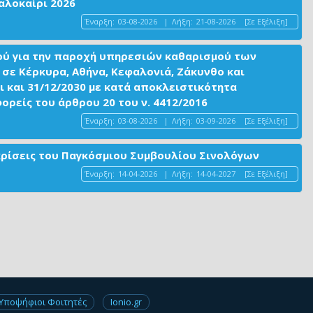
αλοκαίρι 2026
Έναρξη:
03-08-2026
|
Λήξη:
21-08-2026
[Σε Εξέλιξη]
ού για την παροχή υπηρεσιών καθαρισμού των
σε Κέρκυρα, Αθήνα, Κεφαλονιά, Ζάκυνθο και
ι και 31/12/2030 με κατά αποκλειστικότητα
είς του άρθρου 20 του ν. 4412/2016
Έναρξη:
03-08-2026
|
Λήξη:
03-09-2026
[Σε Εξέλιξη]
ακρίσεις του Παγκόσμιου Συμβουλίου Σινολόγων
Έναρξη:
14-04-2026
|
Λήξη:
14-04-2027
[Σε Εξέλιξη]
Υποψήφιοι Φοιτητές
Ionio.gr