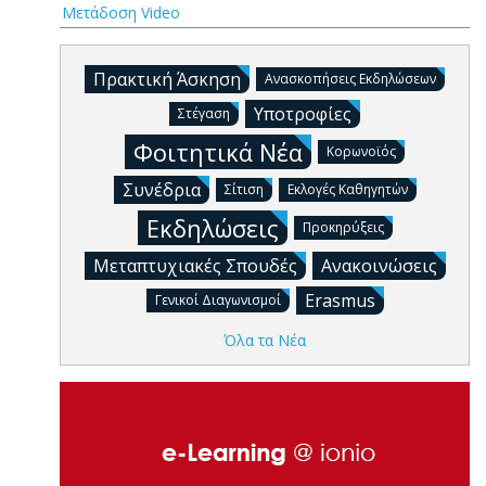
Μετάδοση Video
Πρακτική Άσκηση
Ανασκοπήσεις Εκδηλώσεων
Υποτροφίες
Στέγαση
Φοιτητικά Νέα
Κορωνοϊός
Συνέδρια
Σίτιση
Εκλογές Καθηγητών
Εκδηλώσεις
Προκηρύξεις
Μεταπτυχιακές Σπουδές
Ανακοινώσεις
Erasmus
Γενικοί Διαγωνισμοί
Όλα τα Νέα