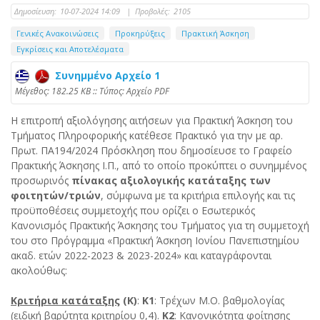
Δημοσίευση:
10-07-2024 14:09
|
Προβολές:
2105
Γενικές Ανακοινώσεις
Προκηρύξεις
Πρακτική Άσκηση
Εγκρίσεις και Αποτελέσματα
Συνημμένο Αρχείο 1
Mέγεθος: 182.25 KB :: Τύπος: Αρχείο PDF
Η επιτροπή αξιολόγησης αιτήσεων για Πρακτική Άσκηση του
Τμήματος Πληροφορικής κατέθεσε Πρακτικό για την με αρ.
Πρωτ. ΠΑ194/2024 Πρόσκληση που δημοσίευσε το Γραφείο
Πρακτικής Άσκησης Ι.Π., από το οποίο προκύπτει ο συνημμένος
προσωρινός
πίνακας αξιολογικής κατάταξης των
φοιτητών/τριών
, σύμφωνα με τα κριτήρια επιλογής και τις
προϋποθέσεις συμμετοχής που ορίζει ο Εσωτερικός
Κανονισμός Πρακτικής Άσκησης του Τμήματος για τη συμμετοχή
του στο Πρόγραμμα «Πρακτική Άσκηση Ιονίου Πανεπιστημίου
ακαδ. ετών 2022-2023 & 2023-2024» και καταγράφονται
ακολούθως:
Κριτήρια κατάταξης
(Κ)
:
Κ1
: Τρέχων Μ.Ο. βαθμολογίας
(ειδική βαρύτητα κριτηρίου 0,4).
Κ2
: Κανονικότητα φοίτησης