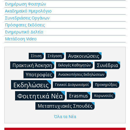
Ενημέρωση Φοιτητών
Ακαδημαϊκό Ημερολόγιο
Συνεδριάσεις Οργάνων
Πρόσφατες Εκδόσεις
Ενημερωτικό Δελτίο
Μετάδοση Video
Ανακοινώσεις
Σίτιση
Στέγαση
Πρακτική Άσκηση
Συνέδρια
Εκλογές Καθηγητών
Υποτροφίες
Ανασκοπήσεις Εκδηλώσεων
Εκδηλώσεις
Γενικοί Διαγωνισμοί
Προκηρύξεις
Φοιτητικά Νέα
Erasmus
Κορωνοϊός
Μεταπτυχιακές Σπουδές
Όλα τα Νέα