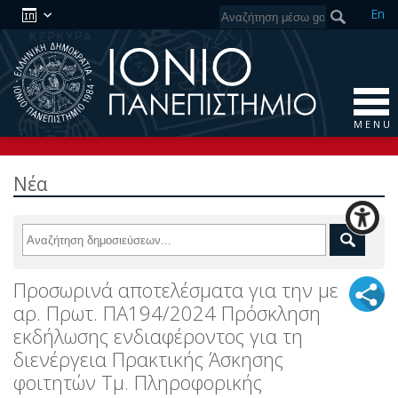
En
M E N U
Νέα
Προσωρινά αποτελέσματα για την με
αρ. Πρωτ. ΠΑ194/2024 Πρόσκληση
εκδήλωσης ενδιαφέροντος για τη
διενέργεια Πρακτικής Άσκησης
φοιτητών Τμ. Πληροφορικής