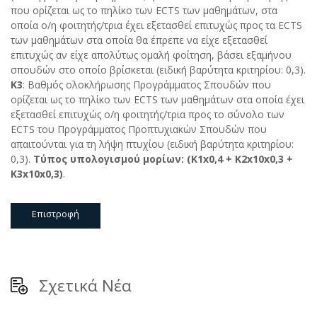
που ορίζεται ως το πηλίκο των ECTS των μαθημάτων, στα
οποία ο/η φοιτητής/τρια έχει εξετασθεί επιτυχώς προς τα ΕCTS
των μαθημάτων στα οποία θα έπρεπε να είχε εξετασθεί
επιτυχώς αν είχε απολύτως ομαλή φοίτηση, βάσει εξαμήνου
σπουδών στο οποίο βρίσκεται (ειδική βαρύτητα κριτηρίου: 0,3).
Κ3
: Βαθμός ολοκλήρωσης Προγράμματος Σπουδών που
ορίζεται ως το πηλίκο των ECTS των μαθημάτων στα οποία έχει
εξετασθεί επιτυχώς ο/η φοιτητής/τρια προς το σύνολο των
ECTS του Προγράμματος Προπτυχιακών Σπουδών που
απαιτούνται για τη λήψη πτυχίου (ειδική βαρύτητα κριτηρίου:
0,3).
Τύπος υπολογισμού μορίων: (Κ1
x
0,4 +
K
2
x
10
x
0,3 +
K
3
x
10
x
0,3)
.
Επιστροφή
Σχετικά Νέα