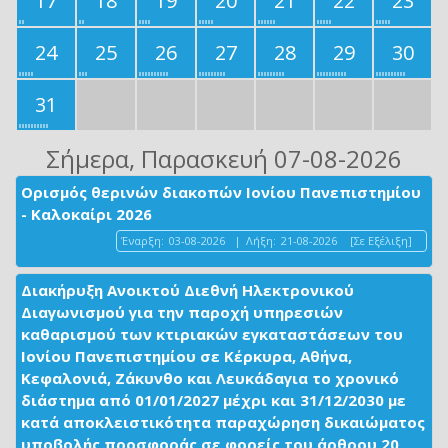
17
18
19
20
21
22
23
24
25
26
27
28
29
30
31
Σήμερα
, Παρασκευή 07-08-2026
Ορισμός θερινών διακοπών Ιονίου Πανεπιστημίου
- Καλοκαίρι 2026
Έναρξη:
03-08-2026
|
Λήξη:
21-08-2026
[Σε Εξέλιξη]
Διακήρυξη Ανοικτού Διεθνή Ηλεκτρονικού
Διαγωνισμού για την παροχή υπηρεσιών
καθαρισμού των κτιριακών εγκαταστάσεων του
Ιονίου Πανεπιστημίου σε Κέρκυρα, Αθήνα,
Κεφαλονιά, Ζάκυνθο και Λευκάδαγια το χρονικό
διάστημα από 01/01/2027 μέχρι και 31/12/2030 με
κατά αποκλειστικότητα παραχώρηση δικαιώματος
υποβολής προσφοράς σε φορείς του άρθρου 20