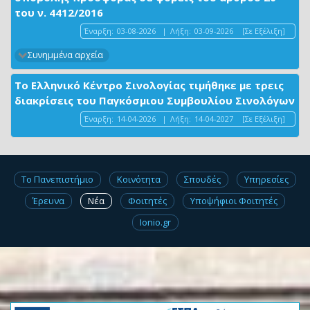
του ν. 4412/2016
Έναρξη:
03-08-2026
|
Λήξη:
03-09-2026
[Σε Εξέλιξη]
Συνημμένα αρχεία
Το Ελληνικό Κέντρο Σινολογίας τιμήθηκε με τρεις
διακρίσεις του Παγκόσμιου Συμβουλίου Σινολόγων
Έναρξη:
14-04-2026
|
Λήξη:
14-04-2027
[Σε Εξέλιξη]
Το Πανεπιστήμιο
Κοινότητα
Σπουδές
Υπηρεσίες
Έρευνα
Νέα
Φοιτητές
Υποψήφιοι Φοιτητές
Ionio.gr