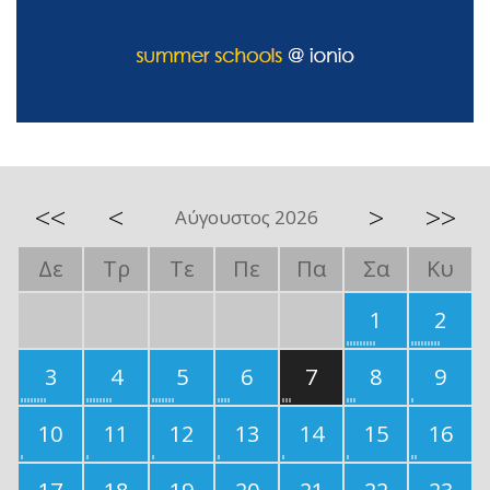
<<
<
>
>>
Αύγουστος 2026
Δε
Τρ
Τε
Πε
Πα
Σα
Κυ
1
2
3
4
5
6
7
8
9
10
11
12
13
14
15
16