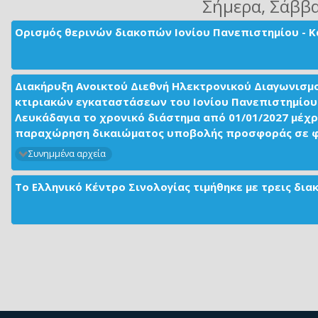
Σήμερα
, Σάββ
Ορισμός θερινών διακοπών Ιονίου Πανεπιστημίου - Κ
Διακήρυξη Ανοικτού Διεθνή Ηλεκτρονικού Διαγωνισμ
κτιριακών εγκαταστάσεων του Ιονίου Πανεπιστημίου 
Λευκάδαγια το χρονικό διάστημα από 01/01/2027 μέχρ
παραχώρηση δικαιώματος υποβολής προσφοράς σε φορ
Συνημμένα αρχεία
Το Ελληνικό Κέντρο Σινολογίας τιμήθηκε με τρεις δι