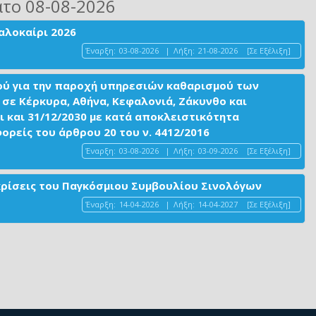
ατο 08-08-2026
αλοκαίρι 2026
Έναρξη:
03-08-2026
|
Λήξη:
21-08-2026
[Σε Εξέλιξη]
ού για την παροχή υπηρεσιών καθαρισμού των
σε Κέρκυρα, Αθήνα, Κεφαλονιά, Ζάκυνθο και
ι και 31/12/2030 με κατά αποκλειστικότητα
είς του άρθρου 20 του ν. 4412/2016
Έναρξη:
03-08-2026
|
Λήξη:
03-09-2026
[Σε Εξέλιξη]
ακρίσεις του Παγκόσμιου Συμβουλίου Σινολόγων
Έναρξη:
14-04-2026
|
Λήξη:
14-04-2027
[Σε Εξέλιξη]