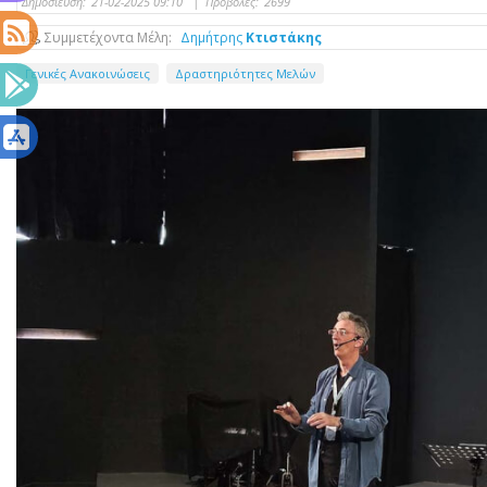
Δημοσίευση:
21-02-2025 09:10
|
Προβολές:
2699
Συμμετέχοντα Μέλη
Δημήτρης
Κτιστάκης
Γενικές Ανακοινώσεις
Δραστηριότητες Μελών