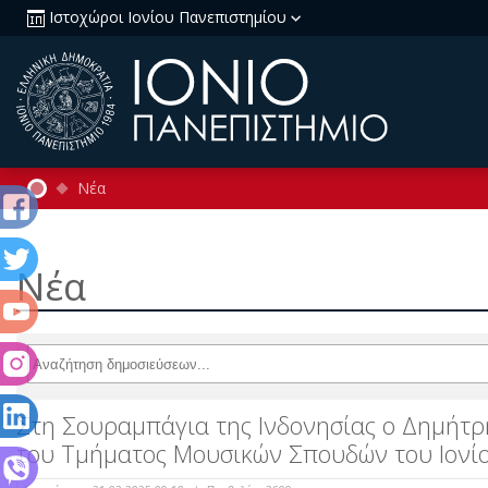
Ιστοχώροι Ιονίου Πανεπιστημίου
Νέα
Νέα
Στη Σουραμπάγια της Ινδονησίας ο Δημήτρ
του Τμήματος Μουσικών Σπουδών του Ιονί