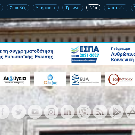
Σπουδές
Υπηρεσίες
Έρευνα
Νέα
Φοιτητές