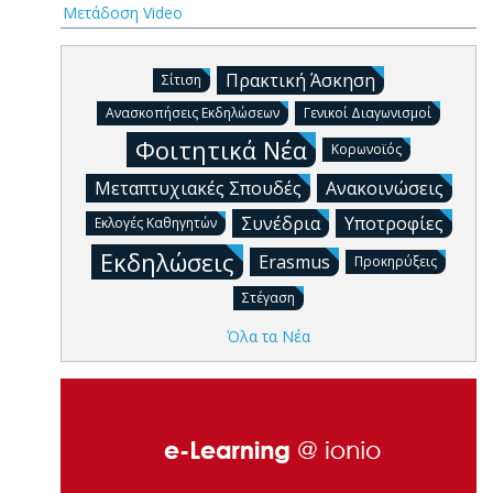
Μετάδοση Video
Πρακτική Άσκηση
Σίτιση
Ανασκοπήσεις Εκδηλώσεων
Γενικοί Διαγωνισμοί
Φοιτητικά Νέα
Κορωνοϊός
Μεταπτυχιακές Σπουδές
Ανακοινώσεις
Συνέδρια
Υποτροφίες
Εκλογές Καθηγητών
Εκδηλώσεις
Erasmus
Προκηρύξεις
Στέγαση
Όλα τα Νέα