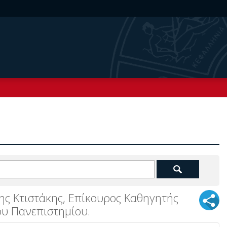
ης Κτιστάκης, Επίκουρος Καθηγητής
ου Πανεπιστημίου.