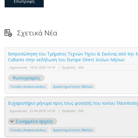
Επιστροφή
Σχετικά Νέα
Εκπροσώπηση του Τμήματος Τεχνών Ήχου & Εικόνας από την Μ
Cultures στην εκδήλωση του Europe Direct Ιονίων Νήσων
Δημοσίευση:
14-05-2026 16:10
|
Προβολές:
866
Φωτογραφίες
Γενικές Ανακοινώσεις
Δραστηριότητες Μελών
Ευχαριστήριο μήνυμα προς τους φοιτητές του Ιονίου Πανεπισ
Δημοσίευση:
22-04-2026 14:36
|
Προβολές:
642
Συνημμένα αρχεία
Γενικές Ανακοινώσεις
Δραστηριότητες Μελών