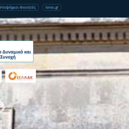
Υποψήφιοι Φοιτητές
Ionio.gr