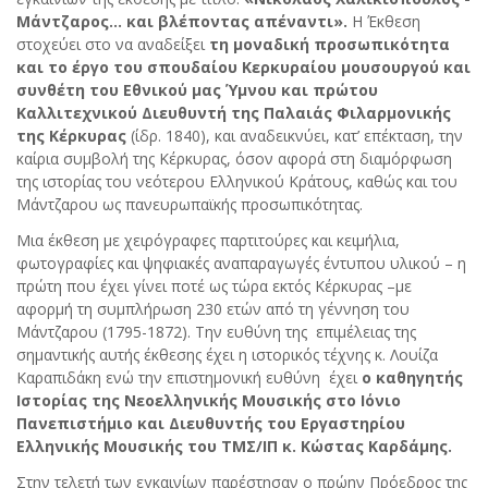
Μάντζαρος... και βλέποντας απέναντι».
Η Έκθεση
στοχεύει στο να αναδείξει
τη μοναδική προσωπικότητα
και το έργο του σπουδαίου Κερκυραίου μουσουργού και
συνθέτη του Εθνικού μας Ύμνου
και πρώτου
Καλλιτεχνικού Διευθυντή της Παλαιάς Φιλαρμονικής
της Κέρκυρας
(ίδρ. 1840), και αναδεικνύει, κατ’ επέκταση, την
καίρια συμβολή της Κέρκυρας, όσον αφορά στη διαμόρφωση
της ιστορίας του νεότερου Ελληνικού Κράτους, καθώς και του
Μάντζαρου ως πανευρωπαϊκής προσωπικότητας.
Μια έκθεση με χειρόγραφες παρτιτούρες και κειμήλια,
φωτογραφίες και ψηφιακές αναπαραγωγές έντυπου υλικού – η
πρώτη που έχει γίνει ποτέ ως τώρα εκτός Κέρκυρας –με
αφορμή τη συμπλήρωση 230 ετών από τη γέννηση του
Μάντζαρου (1795-1872). Την ευθύνη της επιμέλειας της
σημαντικής αυτής έκθεσης έχει η ιστορικός τέχνης κ. Λουίζα
Καραπιδάκη ενώ την επιστημονική ευθύνη έχει
ο καθηγητής
Ιστορίας της Νεοελληνικής Μουσικής στο Ιόνιο
Πανεπιστήμιο και Διευθυντής του Εργαστηρίου
Ελληνικής Μουσικής του ΤΜΣ/ΙΠ κ. Κώστας Καρδάμης.
Στην τελετή των εγκαινίων παρέστησαν ο πρώην Πρόεδρος της