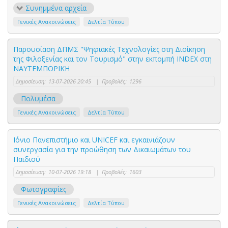
Συνημμένα αρχεία
Γενικές Ανακοινώσεις
Δελτία Τύπου
Παρουσίαση ΔΠΜΣ "Ψηφιακές Τεχνολογίες στη Διοίκηση
της Φιλοξενίας και τον Τουρισμό" στην εκπομπή INDEX στη
ΝΑΥΤΕΜΠΟΡΙΚΗ
Δημοσίευση:
13-07-2026 20:45
|
Προβολές:
1296
Πολυμέσα
Γενικές Ανακοινώσεις
Δελτία Τύπου
Ιόνιο Πανεπιστήμιο και UNICEF και εγκαινιάζουν
συνεργασία για την προώθηση των Δικαιωμάτων του
Παιδιού
Δημοσίευση:
10-07-2026 19:18
|
Προβολές:
1603
Φωτογραφίες
Γενικές Ανακοινώσεις
Δελτία Τύπου