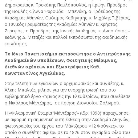
Δημοκρατίας κ. Προκόπης Παυλόπουλος, η πρώην Πρόεδρος
της Βουλής κ. Άννα Ψαρούδα - Μπενάκη, ο Πρόεδρος της
Ακαδημίας Αθηνών, Ομότιμος Καθηγητής κ. Μιχάλης Τιβέριος,
ο Γενικός Γραμματέας της Ακαδημίας Αθηνών κ. Χρήστος
Ζερεφός , ο Πρόεδρος της Ιονικής Ακαδημίας κ. Αναστάσιος –
Ιωάννης Δ. Μεταξάς και πολλοί εκπρόσωποι της ακαδημαϊκής
κοινότητας.
Το Ιόνιο Πανεπιστήμιο εκπροσώπησε ο Αντιπρύτανης
Ακαδημαϊκών υποθέσεων, Φοιτητικής Μέριμνας,
Διεθνών σχέσεων και Εξωστρέφειας Καθ.
Κωνσταντίνος Αγγελάκος.
Στην τελετή των εγκαινίων ο αρχιμουσικός και συνθέτης, κ.
Άλκης Μπαλτάς, μίλησε για την ενορχήστρωσή του στο
εμβληματικό έργο «Ύμνος εις την Ελευθερίαν», που συνέθεσε
ο Νικόλαος Μάντζαρος, σε ποίηση Διονυσίου Σολωμού.
Η «Φιλαρμονική Εταιρία ‘Μάντζαρος’» (ίδρ. 1890) παραχώρησε,
με αφορμή τη σημαντική αυτή έκθεση στην Ακαδημία Αθηνών,
φωτογραφίες του έργου του Μάντζαρου «12 Φούγκες», το
οποίο ο συνθέτης αφιέρωσε το 1826 στον εγκάρδιο φίλο του