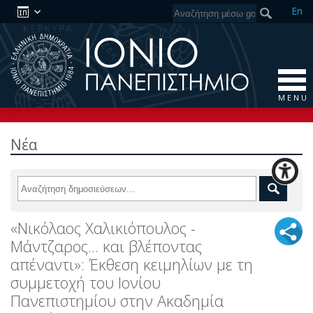
En
M E N U
Νέα
«Νικόλαος Χαλικιόπουλος -
Μάντζαρος... και βλέποντας
απέναντι»: Έκθεση κειμηλίων με τη
συμμετοχή του Ιονίου
Πανεπιστημίου στην Ακαδημία