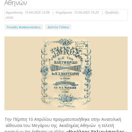
Αθηνών
Δημοσίευση:
15-04-2025 12:08
|
Ενημέρωση:
15-04-2025 16:20
|
Προβολές:
4350
Γενικές Ανακοινώσεις
Δελτία Τύπου
Την Πέμπτη 10 Απριλίου πραγματοποιήθηκε στην Ανατολική
αίθουσα του Μεγάρου της Ακαδημίας Αθηνών η τελετή
εγκαινίων της έκθεσης με τίτλο:
«Νικόλαος Χαλικιόπουλος -