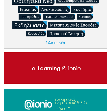
Φοιτητικά Νέα
Ανασκοπήσεις Εκδηλώσεων
Erasmus
Ανακοινώσεις
Συνέδρια
Προκηρύξεις
Γενικοί Διαγωνισμοί
Στέγαση
Εκδηλώσεις
Μεταπτυχιακές Σπουδές
Πρακτική Άσκηση
Κορωνοϊός
Όλα τα Νέα