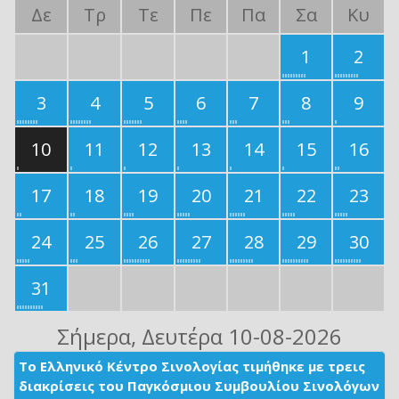
Δε
Τρ
Τε
Πε
Πα
Σα
Κυ
1
2
3
4
5
6
7
8
9
10
11
12
13
14
15
16
17
18
19
20
21
22
23
24
25
26
27
28
29
30
31
Σήμερα
, Δευτέρα 10-08-2026
Το Ελληνικό Κέντρο Σινολογίας τιμήθηκε με τρεις
διακρίσεις του Παγκόσμιου Συμβουλίου Σινολόγων