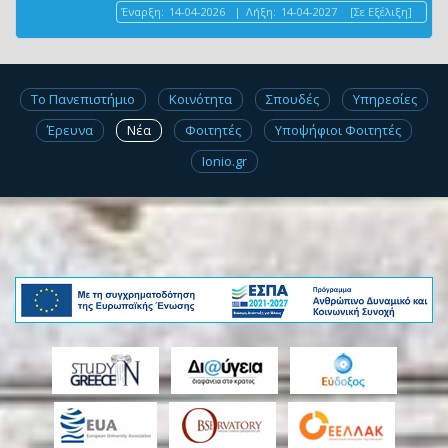
Έναρξη:
14-04-2026
|
Λήξη:
14-04-2027
[Σε Εξέλιξη]
Το Πανεπιστήμιο
Κοινότητα
Σπουδές
Υπηρεσίες
Έρευνα
Νέα
Φοιτητές
Υποψήφιοι Φοιτητές
Ionio.gr