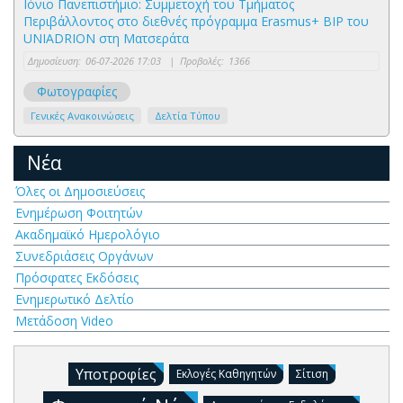
Ιόνιο Πανεπιστήμιο: Συμμετοχή του Τμήματος
Περιβάλλοντος στο διεθνές πρόγραμμα Erasmus+ BIP του
UNIADRION στη Ματσεράτα
Δημοσίευση:
06-07-2026 17:03
|
Προβολές:
1366
Φωτογραφίες
Γενικές Ανακοινώσεις
Δελτία Τύπου
Νέα
Όλες οι Δημοσιεύσεις
Ενημέρωση Φοιτητών
Ακαδημαϊκό Ημερολόγιο
Συνεδριάσεις Οργάνων
Πρόσφατες Εκδόσεις
Ενημερωτικό Δελτίο
Μετάδοση Video
Υποτροφίες
Εκλογές Καθηγητών
Σίτιση