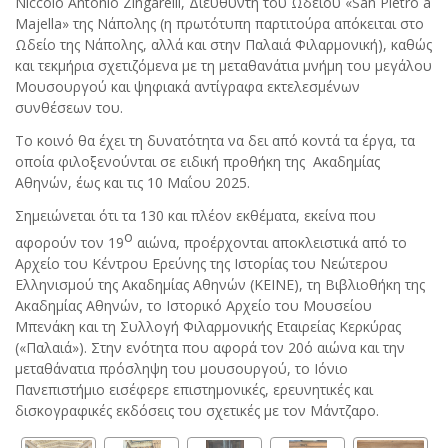
Niccolò Antonio Zingarelli, Διευθυντή του Ωδείου «San Pietro a
Majella» της Νάπολης (η πρωτότυπη παρτιτούρα απόκειται στο
Ωδείο της Νάπολης, αλλά και στην Παλαιά Φιλαρμονική), καθώς
και τεκμήρια σχετιζόμενα με τη μεταθανάτια μνήμη του μεγάλου
Μουσουργού και ψηφιακά αντίγραφα εκτελεσμένων
συνθέσεων του.
Το κοινό θα έχει τη δυνατότητα να δει από κοντά τα έργα, τα
οποία φιλοξενούνται σε ειδική προθήκη της Ακαδημίας
Αθηνών, έως και τις 10 Μαΐου 2025.
Σημειώνεται ότι τα 130 και πλέον εκθέματα, εκείνα που
ο
αφορούν τον 19
αιώνα, προέρχονται αποκλειστικά από το
Αρχείο του Κέντρου Ερεύνης της Ιστορίας του Νεώτερου
Ελληνισμού της Ακαδημίας Αθηνών (ΚΕΙΝΕ), τη Βιβλιοθήκη της
Ακαδημίας Αθηνών, το Ιστορικό Αρχείο του Μουσείου
Μπενάκη και τη Συλλογή Φιλαρμονικής Εταιρείας Κερκύρας
(«Παλαιά»). Στην ενότητα που αφορά τον 20ό αιώνα και την
μεταθάνατια πρόσληψη του μουσουργού, το Ιόνιο
Πανεπιστήμιο εισέφερε επιστημονικές, ερευνητικές και
δισκογραφικές εκδόσεις του σχετικές με τον Μάντζαρο.