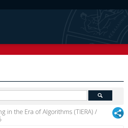
g in the Era of Algorithms (TIERA) /
6