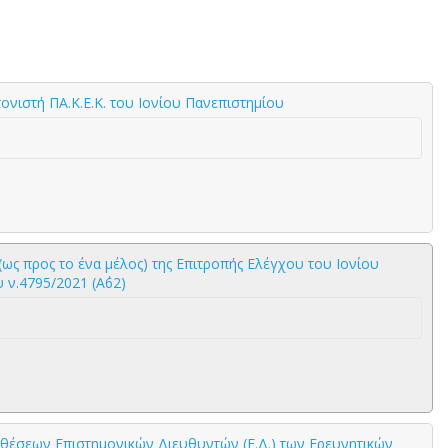
νιστή ΠΑ.Κ.Ε.Κ. του Ιονίου Πανεπιστημίου
ς προς το ένα μέλος) της Επιτροπής Ελέγχου του Ιονίου
ν.4795/2021 (Α΄62)
 θέσεων Επιστημονικών Διευθυντών (Ε.Δ.) των Ερευνητικών