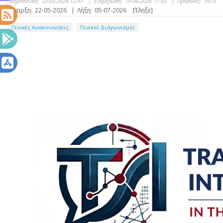
Δημοσίευση:
22-05-2026 12:47
|
Ενημέρωση:
19-06-2026 17:05
|
Προβολές:
3915
Έναρξη:
22-05-2026
|
Λήξη:
05-07-2026
[Έληξε]
Γενικές Ανακοινώσεις
Γενικοί Διαγωνισμοί