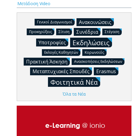
Μετάδοση Video
Ανακοινώσεις
Γενικοί Διαγωνισμοί
Συνέδρια
Προκηρύξεις
Σίτιση
Στέγαση
Εκδηλώσεις
Υποτροφίες
Εκλογές Καθηγητών
Κορωνοϊός
Πρακτική Άσκηση
Ανασκοπήσεις Εκδηλώσεων
Μεταπτυχιακές Σπουδές
Erasmus
Φοιτητικά Νέα
Όλα τα Νέα