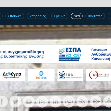
Σπουδές
Υπηρεσίες
Έρευνα
Νέα
Φοιτητές