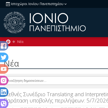
Ιστοχώροι Ιονίου Πανεπιστημίου
Νέα
Νέα
Διεθνές Συνέδριο Translating and Interpretin
Παράταση υποβολής περιλήψεων: 5/7/202