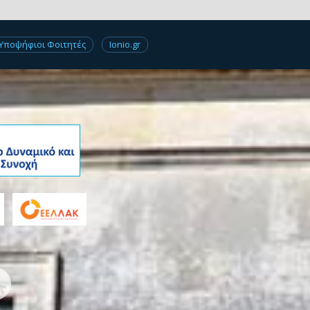
Υποψήφιοι Φοιτητές
Ionio.gr