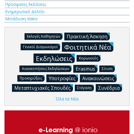
Πρόσφατες Εκδόσεις
Ενημερωτικό Δελτίο
Μετάδοση Video
Πρακτική Άσκηση
Εκλογές Καθηγητών
Φοιτητικά Νέα
Γενικοί Διαγωνισμοί
Εκδηλώσεις
Κορωνοϊός
Erasmus
Ανασκοπήσεις Εκδηλώσεων
Σίτιση
Υποτροφίες
Ανακοινώσεις
Προκηρύξεις
Μεταπτυχιακές Σπουδές
Συνέδρια
Στέγαση
Όλα τα Νέα