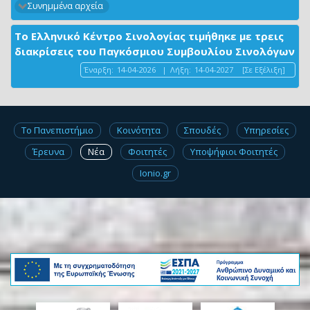
Συνημμένα αρχεία
Το Ελληνικό Κέντρο Σινολογίας τιμήθηκε με τρεις
διακρίσεις του Παγκόσμιου Συμβουλίου Σινολόγων
Έναρξη:
14-04-2026
|
Λήξη:
14-04-2027
[Σε Εξέλιξη]
Το Πανεπιστήμιο
Κοινότητα
Σπουδές
Υπηρεσίες
Έρευνα
Νέα
Φοιτητές
Υποψήφιοι Φοιτητές
Ionio.gr