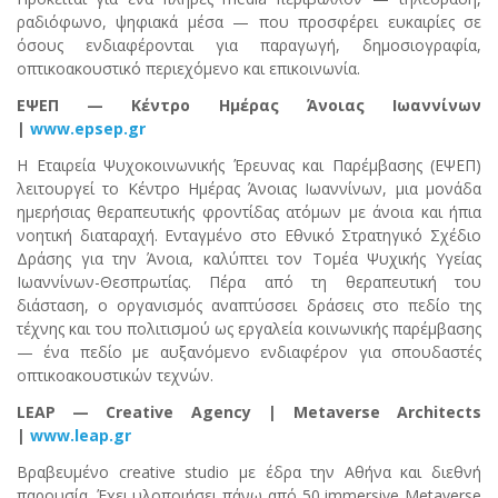
ραδιόφωνο, ψηφιακά μέσα — που προσφέρει ευκαιρίες σε
όσους ενδιαφέρονται για παραγωγή, δημοσιογραφία,
οπτικοακουστικό περιεχόμενο και επικοινωνία.
ΕΨΕΠ — Κέντρο Ημέρας Άνοιας Ιωαννίνων
|
www.epsep.gr
Η Εταιρεία Ψυχοκοινωνικής Έρευνας και Παρέμβασης (ΕΨΕΠ)
λειτουργεί το Κέντρο Ημέρας Άνοιας Ιωαννίνων, μια μονάδα
ημερήσιας θεραπευτικής φροντίδας ατόμων με άνοια και ήπια
νοητική διαταραχή. Ενταγμένο στο Εθνικό Στρατηγικό Σχέδιο
Δράσης για την Άνοια, καλύπτει τον Τομέα Ψυχικής Υγείας
Ιωαννίνων-Θεσπρωτίας. Πέρα από τη θεραπευτική του
διάσταση, ο οργανισμός αναπτύσσει δράσεις στο πεδίο της
τέχνης και του πολιτισμού ως εργαλεία κοινωνικής παρέμβασης
— ένα πεδίο με αυξανόμενο ενδιαφέρον για σπουδαστές
οπτικοακουστικών τεχνών.
LEAP — Creative Agency | Metaverse Architects
|
www.leap.gr
Βραβευμένο creative studio με έδρα την Αθήνα και διεθνή
παρουσία. Έχει υλοποιήσει πάνω από 50 immersive Metaverse