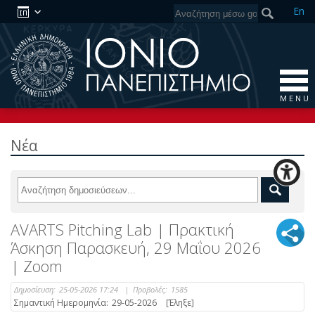
En
M E N U
Νέα
AVARTS Pitching Lab | Πρακτική
Άσκηση Παρασκευή, 29 Μαΐου 2026
| Zoom
Δημοσίευση:
25-05-2026 17:24
|
Προβολές:
1585
Σημαντική Ημερομηνία:
29-05-2026
[Έληξε]