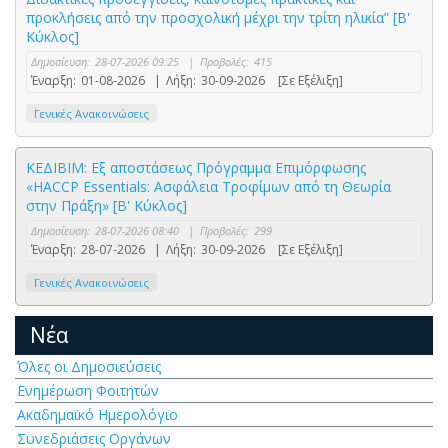
προκλήσεις από την προσχολική μέχρι την τρίτη ηλικία” [Β'
Κύκλος]
Δημοσίευση:
28-07-2026 09:25
|
Προβολές:
415
Έναρξη:
01-08-2026
|
Λήξη:
30-09-2026
[Σε Εξέλιξη]
Γενικές Ανακοινώσεις
ΚΕΔΙΒΙΜ: Εξ αποστάσεως Πρόγραμμα Επιμόρφωσης
«HACCP Essentials: Ασφάλεια Τροφίμων από τη Θεωρία
στην Πράξη» [Β' Κύκλος]
Δημοσίευση:
28-07-2026 08:40
|
Προβολές:
299
Έναρξη:
28-07-2026
|
Λήξη:
30-09-2026
[Σε Εξέλιξη]
Γενικές Ανακοινώσεις
Νέα
Όλες οι Δημοσιεύσεις
Ενημέρωση Φοιτητών
Ακαδημαϊκό Ημερολόγιο
Συνεδριάσεις Οργάνων