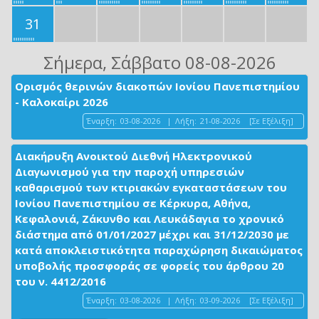
31
Σήμερα
, Σάββατο 08-08-2026
Ορισμός θερινών διακοπών Ιονίου Πανεπιστημίου
- Καλοκαίρι 2026
Έναρξη:
03-08-2026
|
Λήξη:
21-08-2026
[Σε Εξέλιξη]
Διακήρυξη Ανοικτού Διεθνή Ηλεκτρονικού
Διαγωνισμού για την παροχή υπηρεσιών
καθαρισμού των κτιριακών εγκαταστάσεων του
Ιονίου Πανεπιστημίου σε Κέρκυρα, Αθήνα,
Κεφαλονιά, Ζάκυνθο και Λευκάδαγια το χρονικό
διάστημα από 01/01/2027 μέχρι και 31/12/2030 με
κατά αποκλειστικότητα παραχώρηση δικαιώματος
υποβολής προσφοράς σε φορείς του άρθρου 20
του ν. 4412/2016
Έναρξη:
03-08-2026
|
Λήξη:
03-09-2026
[Σε Εξέλιξη]