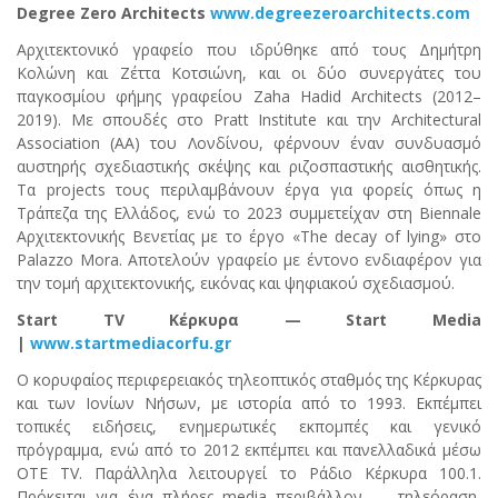
Degree Zero Architects
www.degreezeroarchitects.com
Αρχιτεκτονικό γραφείο που ιδρύθηκε από τους Δημήτρη
Κολώνη και Ζέττα Κοτσιώνη, και οι δύο συνεργάτες του
παγκοσμίου φήμης γραφείου Zaha Hadid Architects (2012–
2019). Με σπουδές στο Pratt Institute και την Architectural
Association (AA) του Λονδίνου, φέρνουν έναν συνδυασμό
αυστηρής σχεδιαστικής σκέψης και ριζοσπαστικής αισθητικής.
Τα projects τους περιλαμβάνουν έργα για φορείς όπως η
Τράπεζα της Ελλάδος, ενώ το 2023 συμμετείχαν στη Biennale
Αρχιτεκτονικής Βενετίας με το έργο «The decay of lying» στο
Palazzo Mora. Αποτελούν γραφείο με έντονο ενδιαφέρον για
την τομή αρχιτεκτονικής, εικόνας και ψηφιακού σχεδιασμού.
Start TV Κέρκυρα — Start Media
|
www.startmediacorfu.gr
Ο κορυφαίος περιφερειακός τηλεοπτικός σταθμός της Κέρκυρας
και των Ιονίων Νήσων, με ιστορία από το 1993. Εκπέμπει
τοπικές ειδήσεις, ενημερωτικές εκπομπές και γενικό
πρόγραμμα, ενώ από το 2012 εκπέμπει και πανελλαδικά μέσω
OTE TV. Παράλληλα λειτουργεί το Ράδιο Κέρκυρα 100.1.
Πρόκειται για ένα πλήρες media περιβάλλον — τηλεόραση,