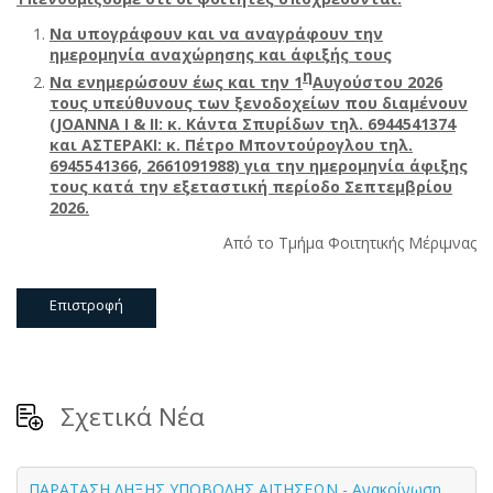
Να υπογράφουν και να αναγράφουν την
ημερομηνία αναχώρησης και άφιξής τους
η
Να ενημερώσουν έως και την 1
Αυγούστου 2026
τους υπεύθυνους των ξενοδοχείων που διαμένουν
(
JOANNA
I
&
II
: κ. Κάντα Σπυρίδων τηλ. 6944541374
και ΑΣΤΕΡΑΚΙ: κ. Πέτρο Μποντούρογλου τηλ.
6945541366, 2661091988) για την ημερομηνία άφιξης
τους κατά την εξεταστική περίοδο Σεπτεμβρίου
2026.
Από το Τμήμα Φοιτητικής Μέριμνας
Επιστροφή
Σχετικά Νέα
ΠΑΡΑΤΑΣΗ ΛΗΞΗΣ ΥΠΟΒΟΛΗΣ ΑΙΤΗΣΕΩΝ - Ανακοίνωση