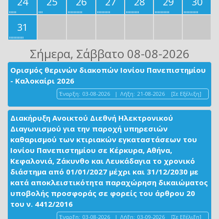
24
25
26
27
28
29
30
31
Σήμερα
, Σάββατο 08-08-2026
Ορισμός θερινών διακοπών Ιονίου Πανεπιστημίου
- Καλοκαίρι 2026
Έναρξη:
03-08-2026
|
Λήξη:
21-08-2026
[Σε Εξέλιξη]
Διακήρυξη Ανοικτού Διεθνή Ηλεκτρονικού
Διαγωνισμού για την παροχή υπηρεσιών
καθαρισμού των κτιριακών εγκαταστάσεων του
Ιονίου Πανεπιστημίου σε Κέρκυρα, Αθήνα,
Κεφαλονιά, Ζάκυνθο και Λευκάδαγια το χρονικό
διάστημα από 01/01/2027 μέχρι και 31/12/2030 με
κατά αποκλειστικότητα παραχώρηση δικαιώματος
υποβολής προσφοράς σε φορείς του άρθρου 20
του ν. 4412/2016
Έναρξη:
03-08-2026
|
Λήξη:
03-09-2026
[Σε Εξέλιξη]