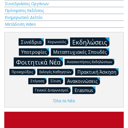
Συνεδριάσεις Οργάνων
Πρόσφατες Εκδόσεις
Ενημερωτικό Δελτίο
Μετάδοση Video
Εκδηλώσεις
Συνέδρια
Κορωνοϊός
Υποτροφίες
Μεταπτυχιακές Σπουδές
Φοιτητικά Νέα
Ανασκοπήσεις Εκδηλώσεων
Πρακτική Άσκηση
Προκηρύξεις
Εκλογές Καθηγητών
Ανακοινώσεις
Στέγαση
Σίτιση
Erasmus
Γενικοί Διαγωνισμοί
Όλα τα Νέα