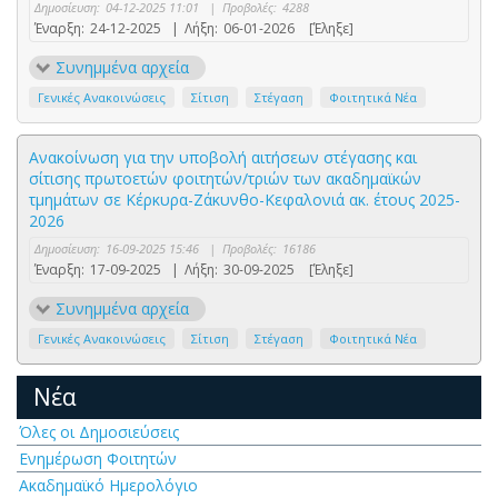
Δημοσίευση:
04-12-2025 11:01
|
Προβολές:
4288
Έναρξη:
24-12-2025
|
Λήξη:
06-01-2026
[Έληξε]
Συνημμένα αρχεία
Γενικές Ανακοινώσεις
Σίτιση
Στέγαση
Φοιτητικά Νέα
Ανακοίνωση για την υποβολή αιτήσεων στέγασης και
σίτισης πρωτοετών φοιτητών/τριών των ακαδημαϊκών
τμημάτων σε Κέρκυρα-Ζάκυνθο-Κεφαλονιά ακ. έτους 2025-
2026
Δημοσίευση:
16-09-2025 15:46
|
Προβολές:
16186
Έναρξη:
17-09-2025
|
Λήξη:
30-09-2025
[Έληξε]
Συνημμένα αρχεία
Γενικές Ανακοινώσεις
Σίτιση
Στέγαση
Φοιτητικά Νέα
Νέα
Όλες οι Δημοσιεύσεις
Ενημέρωση Φοιτητών
Ακαδημαϊκό Ημερολόγιο