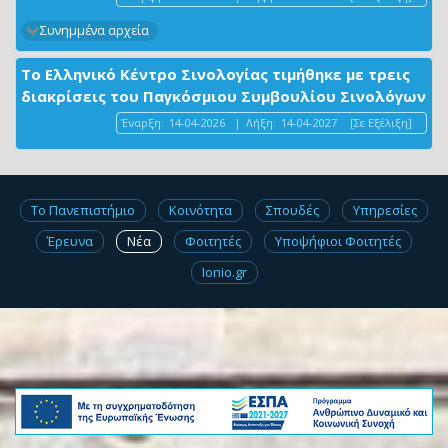
Συνημμένα αρχεία
Το Ελληνικό Κέντρο Σινολογίας τιμήθηκε με τρεις
διακρίσεις του Παγκόσμιου Συμβουλίου Σινολόγων
Έναρξη:
14-04-2026
|
Λήξη:
14-04-2027
[Σε Εξέλιξη]
Το Πανεπιστήμιο
Κοινότητα
Σπουδές
Υπηρεσίες
Έρευνα
Νέα
Φοιτητές
Υποψήφιοι Φοιτητές
Ionio.gr