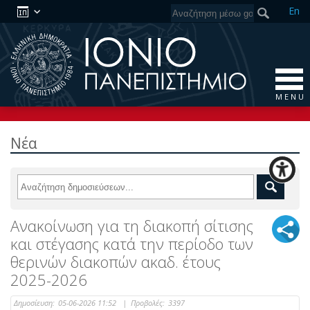
En
M E N U
Νέα
Ανακοίνωση για τη διακοπή σίτισης
και στέγασης κατά την περίοδο των
θερινών διακοπών ακαδ. έτους
2025-2026
Δημοσίευση:
05-06-2026 11:52
|
Προβολές:
3397