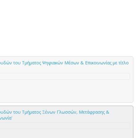
υδών του Τμήματος Ψηφιακών Μέσων & Επικοινωνίας με τίτλο
ουδών του Τμήματος Ξένων Γλωσσών, Μετάφρασης &
νωνία'