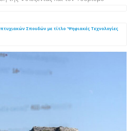
τυχιακών Σπουδών με τίτλο 'Ψηφιακές Τεχνολογίες