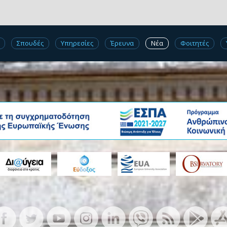
Σπουδές
Υπηρεσίες
Έρευνα
Νέα
Φοιτητές