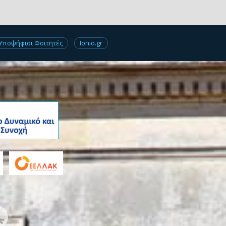
Υποψήφιοι Φοιτητές
Ionio.gr