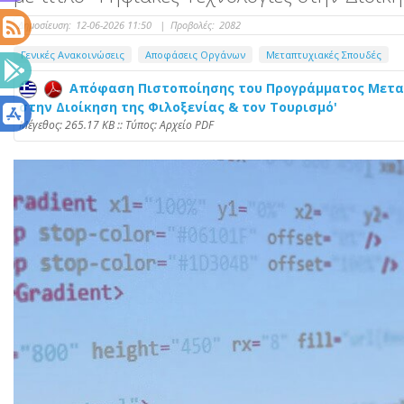
Δημοσίευση:
12-06-2026 11:50
|
Προβολές:
2082
Γενικές Ανακοινώσεις
Αποφάσεις Οργάνων
Μεταπτυχιακές Σπουδές
Απόφαση Πιστοποίησης του Προγράμματος Μεταπ
στην Διοίκηση της Φιλοξενίας & τον Τουρισμό'
Mέγεθος: 265.17 KB :: Τύπος: Αρχείο PDF