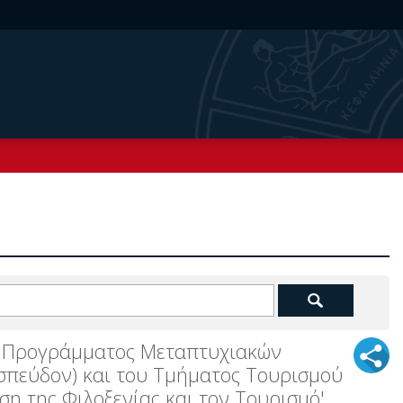
ύ Προγράμματος Μεταπτυχιακών
σπεύδον) και του Τμήματος Τουρισμού
ηση της Φιλοξενίας και τον Τουρισμό'