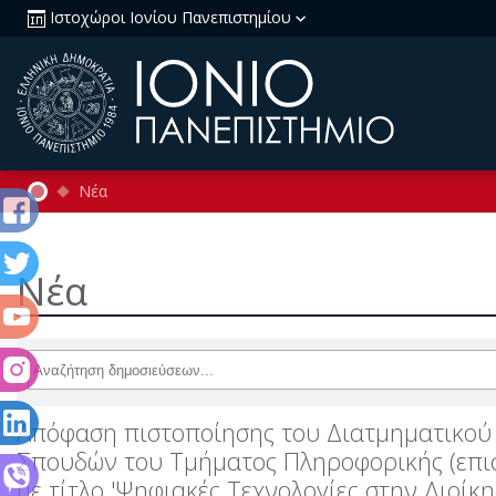
Ιστοχώροι Ιονίου Πανεπιστημίου
Νέα
Νέα
Απόφαση πιστοποίησης του Διατμηματικο
Σπουδών του Τμήματος Πληροφορικής (επι
με τίτλο 'Ψηφιακές Τεχνολογίες στην Διοίκ