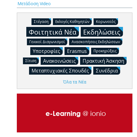
Μετάδοση Video
Στέγαση
Εκλογές Καθηγητών
Κορωνοϊός
Φοιτητικά Νέα
Εκδηλώσεις
Γενικοί Διαγωνισμοί
Ανασκοπήσεις Εκδηλώσεων
Υποτροφίες
Erasmus
Προκηρύξεις
Ανακοινώσεις
Πρακτική Άσκηση
Σίτιση
Μεταπτυχιακές Σπουδές
Συνέδρια
Όλα τα Νέα