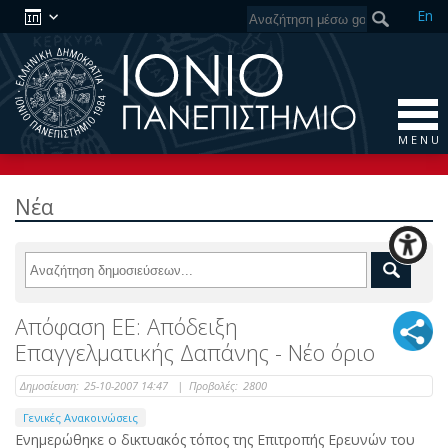
En
M E N U
Νέα
Απόφαση ΕΕ: Απόδειξη
Επαγγελματικής Δαπάνης - Νέο όριο
Δημοσίευση:
25-10-2007 14:47
|
Προβολές:
2800
Γενικές Ανακοινώσεις
Ενημερώθηκε ο δικτυακός τόπος της Επιτροπής Ερευνών του