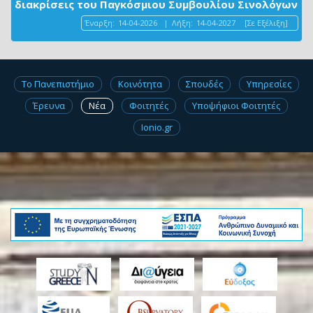
διακρίσεις του Παγκόσμιου Συμβουλίου Σινολόγων
Έναρξη:
14-04-2026
|
Λήξη:
14-04-2027
[Σε Εξέλιξη]
Το Πανεπιστήμιο
Κοινότητα
Σπουδές
Υπηρεσίες
Έρευνα
Νέα
Φοιτητές
Υποψήφιοι Φοιτητές
Ionio.gr