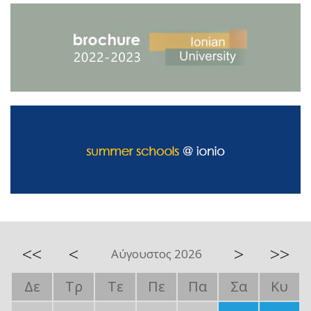
<<
<
>
>>
Αύγουστος 2026
Δε
Τρ
Τε
Πε
Πα
Σα
Κυ