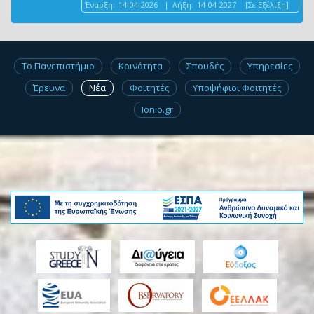
Έναρξη:
14-04-2026
|
Λήξη:
14-04-2027
[Σε Εξέλιξη]
Το Πανεπιστήμιο
Κοινότητα
Σπουδές
Υπηρεσίες
Έρευνα
Νέα
Φοιτητές
Υποψήφιοι Φοιτητές
Ionio.gr