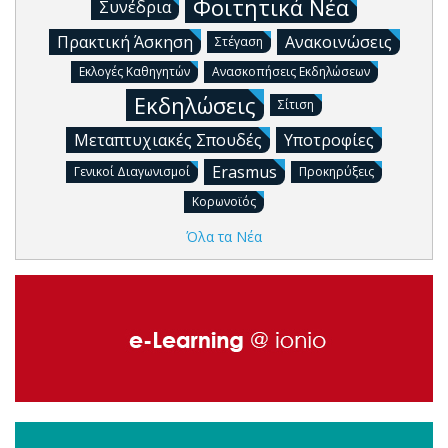
Φοιτητικά Νέα
Συνέδρια
Πρακτική Άσκηση
Ανακοινώσεις
Στέγαση
Εκλογές Καθηγητών
Ανασκοπήσεις Εκδηλώσεων
Εκδηλώσεις
Σίτιση
Μεταπτυχιακές Σπουδές
Υποτροφίες
Erasmus
Γενικοί Διαγωνισμοί
Προκηρύξεις
Κορωνοϊός
Όλα τα Νέα