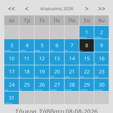
<<
<
>
>>
Αύγουστος 2026
Δε
Τρ
Τε
Πε
Πα
Σα
Κυ
1
2
3
4
5
6
7
8
9
10
11
12
13
14
15
16
17
18
19
20
21
22
23
24
25
26
27
28
29
30
31
Σήμερα
, Σάββατο 08-08-2026