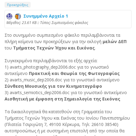
Προκηρύξεις
Συνημμένο Αρχείο 1
Mέγεθος: 23.61 KB :: Τύπος: Συμπιεσμένος φάκελος
Στο συνημμένο συμπιεσμένο φάκελο περιλαμβάνονται τα
πλήρη κείμενα των προκηρύξεων για την εκλογή
μελών ΔΕΠ
του
Τμήματος Τεχνών Ήχου και Εικόνας
.
Συγκεκριμένα περιλαμβάνονται τα εξής αρχεία:
1) avarts_photography_dep2006.doc για το γνωστικό
αντικείμενο
Πρακτική και Θεωρία της Φωτογραφίας
2) avarts_music_dep2006.doc για το γνωστικό αντικείμενο
Σύνθεση Μουσικής για τον Κινηματογράφο
3) avarts_semiotics_dep2006.doc για το γνωστικό αντικείμενο
Αισθητική με έμφαση στη Σημειολογία της Εικόνας
Τα δικαιολογητικά θα κατατεθούν στη Γραμματεία του
Τμήματος Τεχνών Ήχου και Εικόνας του Ιονίου Πανεπιστημίου
(Πλατεία Τσιριγώτη 7, 49100 Κέρκυρα, Τηλ: 26610 38540)
αυτοπροσώπως ή με συστημένη επιστολή από την οποία θα