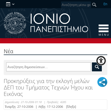
En
M E N U
Νέα
Προκηρύξεις για την εκλογή μελών
ΔΕΠ του Τμήματος Τεχνών Ήχου και
Εικόνας
Δημοσίευση:
27-10-2006 01:18
|
Προβολές:
4285
Έναρξη:
27-10-2006
|
Λήξη:
17-12-2006
[Έληξε]