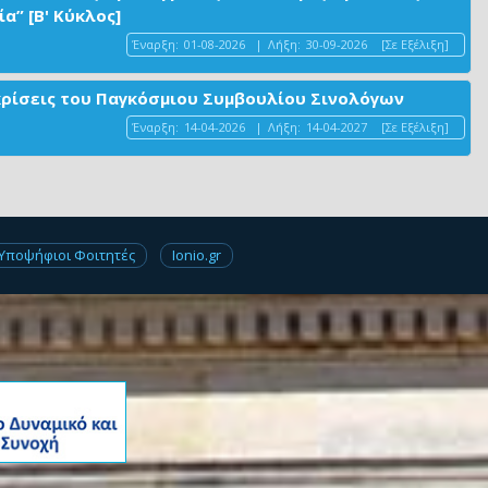
α” [Β' Κύκλος]
Έναρξη:
01-08-2026
|
Λήξη:
30-09-2026
[Σε Εξέλιξη]
ακρίσεις του Παγκόσμιου Συμβουλίου Σινολόγων
Έναρξη:
14-04-2026
|
Λήξη:
14-04-2027
[Σε Εξέλιξη]
Υποψήφιοι Φοιτητές
Ionio.gr