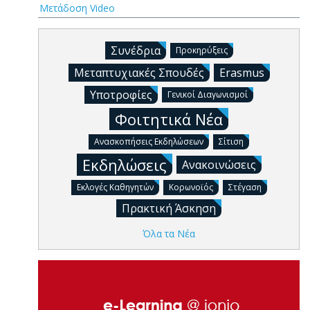
Μετάδοση Video
Συνέδρια
Προκηρύξεις
Μεταπτυχιακές Σπουδές
Erasmus
Υποτροφίες
Γενικοί Διαγωνισμοί
Φοιτητικά Νέα
Ανασκοπήσεις Εκδηλώσεων
Σίτιση
Εκδηλώσεις
Ανακοινώσεις
Εκλογές Καθηγητών
Κορωνοϊός
Στέγαση
Πρακτική Άσκηση
Όλα τα Νέα