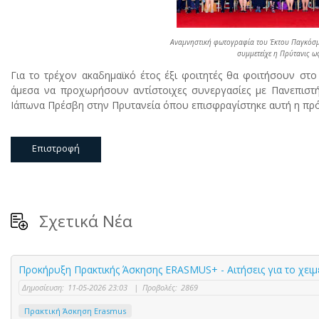
Αναμνηστική φωτογραφία του Έκτου Παγκόσμ
συμμετείχε η Πρύτανις ω
Για το τρέχον ακαδημαϊκό έτος έξι φοιτητές θα φοιτήσουν στο
άμεσα να προχωρήσουν αντίστοιχες συνεργασίες με Πανεπιστήμι
Ιάπωνα Πρέσβη στην Πρυτανεία όπου επισφραγίστηκε αυτή η πρ
Επιστροφή
Σχετικά Νέα
Προκήρυξη Πρακτικής Άσκησης ERASMUS+ - Αιτήσεις για το χει
Δημοσίευση:
11-05-2026 23:03
|
Προβολές:
2869
Πρακτική Άσκηση Erasmus