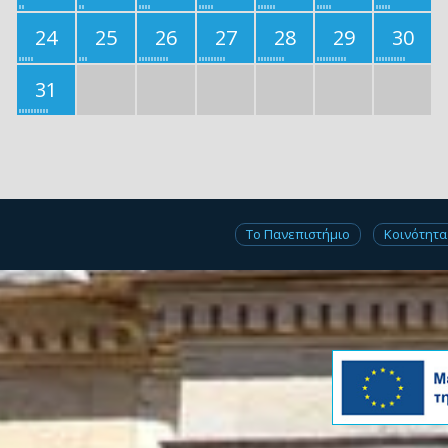
24
25
26
27
28
29
30
31
Το Πανεπιστήμιο
Κοινότητα