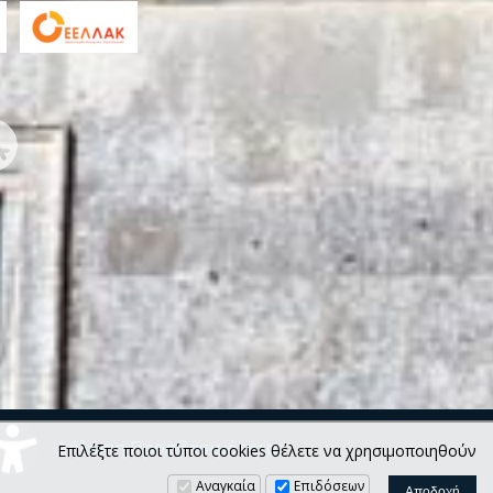
Δήλωση Προσβασιμότητας
Επιλέξτε ποιοι τύποι cookies θέλετε να χρησιμοποιηθούν
Αναγκαία
Επιδόσεων