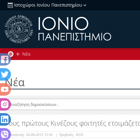
Ιστοχώροι Ιονίου Πανεπιστημίου
Νέα
Νέα
Τους πρώτους Κινέζους φοιτητές ετοιμάζετα
Δημοσίευση:
02-06-2015 12:54
|
Προβολές:
8335