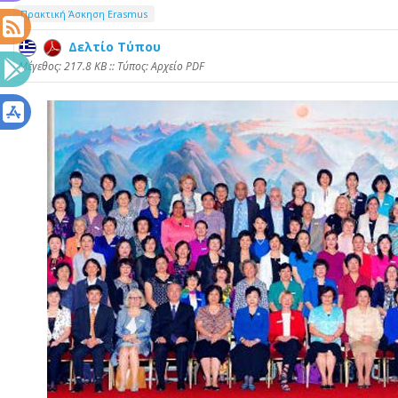
Πρακτική Άσκηση Erasmus
Δελτίο Τύπου
Mέγεθος: 217.8 KB :: Τύπος: Αρχείο PDF