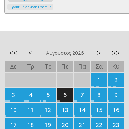
Πρακτική Άσκηση Erasmus
<<
<
>
>>
Αύγουστος 2026
Δε
Τρ
Τε
Πε
Πα
Σα
Κυ
1
2
3
4
5
6
7
8
9
10
11
12
13
14
15
16
17
18
19
20
21
22
23