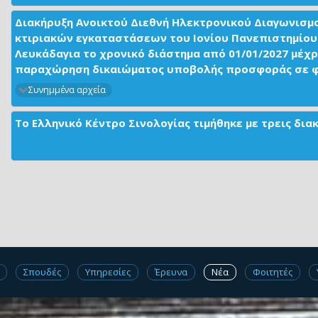
Διακήρυξη Ανοικτού Διεθνή Ηλεκτρονικού Διαγωνισμ
κτιριακών εγκαταστάσεων του Ιονίου Πανεπιστημίου 
Λευκάδαγια το χρονικό διάστημα από 01/01/2027 μέχρ
παραχώρηση δικαιώματος υποβολής προσφοράς σε φορ
Συνημμένα αρχεία
Το Ελληνικό Κέντρο Σινολογίας τιμήθηκε με τρεις δι
Σπουδές
Υπηρεσίες
Έρευνα
Νέα
Φοιτητές