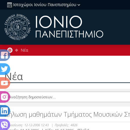
Ιστοχώροι Ιονίου Πανεπιστημίου
Νέα
Νέα
Δήλωση μαθημάτων Τμήματος Μουσικών Σ
Δημοσίευση:
12-12-2006 12:43
|
Προβολές:
4826