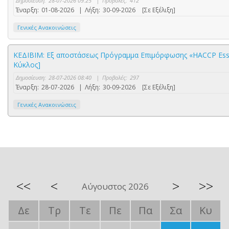
Δημοσίευση:
28-07-2026 09:25
|
Προβολές:
412
Έναρξη:
01-08-2026
|
Λήξη:
30-09-2026
[Σε Εξέλιξη]
Γενικές Ανακοινώσεις
ΚΕΔΙΒΙΜ: Εξ αποστάσεως Πρόγραμμα Επιμόρφωσης «HACCP Essen
Κύκλος]
Δημοσίευση:
28-07-2026 08:40
|
Προβολές:
297
Έναρξη:
28-07-2026
|
Λήξη:
30-09-2026
[Σε Εξέλιξη]
Γενικές Ανακοινώσεις
<<
<
>
>>
Αύγουστος 2026
Δε
Τρ
Τε
Πε
Πα
Σα
Κυ