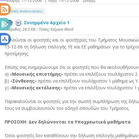
Έναρξη:
11-12-2006
|
Λήξη:
15-12-2006
[Έληξε]
Γενικές Ανακοινώσεις
Συνημμένο Αρχείο 1
Mέγεθος: 28.5 KB :: Τύπος: Kείμενο Word
Καλούνται οι φοιτητές και οι φοιτήτριες του Τμήματος Μουσικ
15-12-06 τη δήλωση επιλογής ΥΕ και ΕΕ μαθημάτων για το τρέχο
προτίμησης.
Επίσης σας ενημερώνουμε ότι οι φοιτητές που θα ακολουθήσουν
α) «
Μουσικής επιστήμης
» πρέπει να επιλέξουν τουλάχιστον 2
β) «
Σύνθεσης
» πρέπει να επιλέξουν τουλάχιστον 1 μάθημα ως Υ.
γ) «
Μουσικής εκτέλεσης
» πρέπει να επιλέξουν τουλάχιστον 1 
Παρακαλούνται οι φοιτητές για την σωστή συμπλήρωση της δήλω
τους να συμβουλευτούν τον οδηγό σπουδών του Τμήματος.
ΠΡΟΣΟΧΗ: Δεν δηλώνονται τα Υποχρεωτικά μαθήματα
.
Όσοι φοιτητές δεν καταθέσουν την δήλωση επιλογής μαθημάτων 