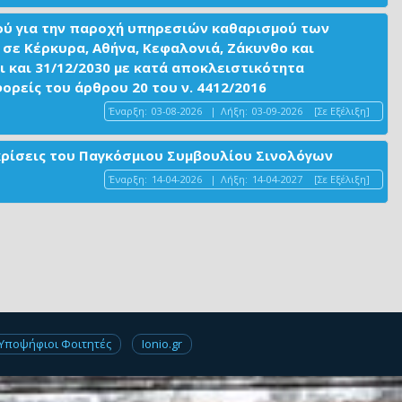
ού για την παροχή υπηρεσιών καθαρισμού των
σε Κέρκυρα, Αθήνα, Κεφαλονιά, Ζάκυνθο και
ι και 31/12/2030 με κατά αποκλειστικότητα
είς του άρθρου 20 του ν. 4412/2016
Έναρξη:
03-08-2026
|
Λήξη:
03-09-2026
[Σε Εξέλιξη]
ακρίσεις του Παγκόσμιου Συμβουλίου Σινολόγων
Έναρξη:
14-04-2026
|
Λήξη:
14-04-2027
[Σε Εξέλιξη]
Υποψήφιοι Φοιτητές
Ionio.gr