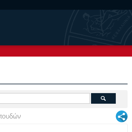
πουδών