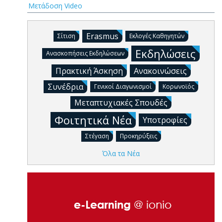
Μετάδοση Video
Erasmus
Σίτιση
Εκλογές Καθηγητών
Εκδηλώσεις
Ανασκοπήσεις Εκδηλώσεων
Πρακτική Άσκηση
Ανακοινώσεις
Συνέδρια
Γενικοί Διαγωνισμοί
Κορωνοϊός
Μεταπτυχιακές Σπουδές
Φοιτητικά Νέα
Υποτροφίες
Στέγαση
Προκηρύξεις
Όλα τα Νέα