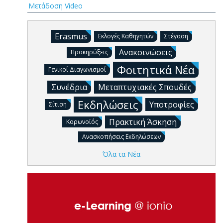
Μετάδοση Video
Erasmus
Εκλογές Καθηγητών
Στέγαση
Ανακοινώσεις
Προκηρύξεις
Φοιτητικά Νέα
Γενικοί Διαγωνισμοί
Συνέδρια
Μεταπτυχιακές Σπουδές
Εκδηλώσεις
Υποτροφίες
Σίτιση
Πρακτική Άσκηση
Κορωνοϊός
Ανασκοπήσεις Εκδηλώσεων
Όλα τα Νέα