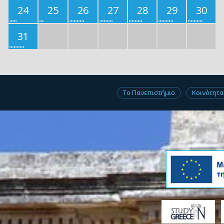
24
25
26
27
28
29
30
31
Το Πανεπιστήμιο
Κοινότητα