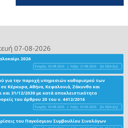
κευή 07-08-2026
αλοκαίρι 2026
Έναρξη:
03-08-2026
|
Λήξη:
21-08-2026
[Σε Εξέλιξη]
ού για την παροχή υπηρεσιών καθαρισμού των
σε Κέρκυρα, Αθήνα, Κεφαλονιά, Ζάκυνθο και
ι και 31/12/2030 με κατά αποκλειστικότητα
είς του άρθρου 20 του ν. 4412/2016
Έναρξη:
03-08-2026
|
Λήξη:
03-09-2026
[Σε Εξέλιξη]
ακρίσεις του Παγκόσμιου Συμβουλίου Σινολόγων