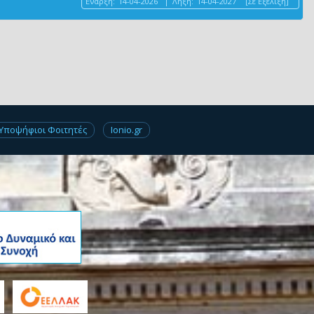
Έναρξη:
14-04-2026
|
Λήξη:
14-04-2027
[Σε Εξέλιξη]
Υποψήφιοι Φοιτητές
Ionio.gr