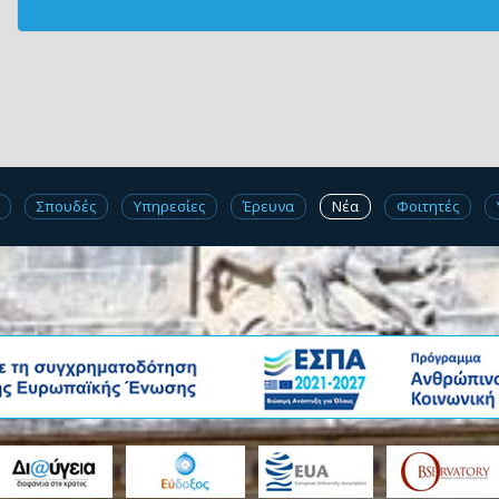
Σπουδές
Υπηρεσίες
Έρευνα
Νέα
Φοιτητές