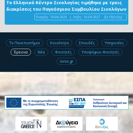
Το Ελληνικό Κέντρο Σινολογίας τιμήθηκε με τρεις
διακρίσεις του Παγκόσμιου Συμβουλίου Σινολόγων
Έναρξη:
14-04-2026
|
Λήξη:
14-04-2027
[Σε Εξέλιξη]
Το Πανεπιστήμιο
Κοινότητα
Σπουδές
Υπηρεσίες
Έρευνα
Νέα
Φοιτητές
Υποψήφιοι Φοιτητές
Ionio.gr