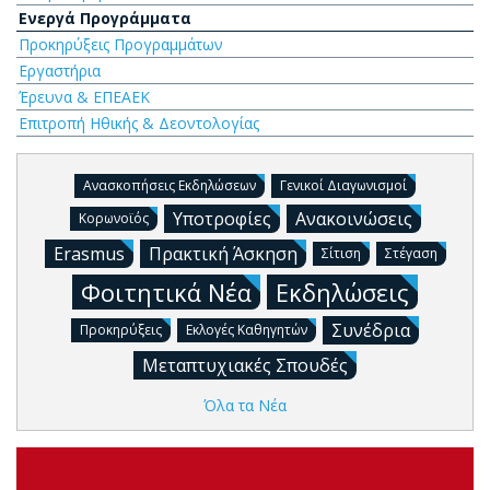
Ενεργά Προγράμματα
Προκηρύξεις Προγραμμάτων
Εργαστήρια
Έρευνα & ΕΠΕΑΕΚ
Επιτροπή Ηθικής & Δεοντολογίας
Ανασκοπήσεις Εκδηλώσεων
Γενικοί Διαγωνισμοί
Υποτροφίες
Ανακοινώσεις
Κορωνοϊός
Erasmus
Πρακτική Άσκηση
Σίτιση
Στέγαση
Φοιτητικά Νέα
Εκδηλώσεις
Συνέδρια
Προκηρύξεις
Εκλογές Καθηγητών
Μεταπτυχιακές Σπουδές
Όλα τα Νέα