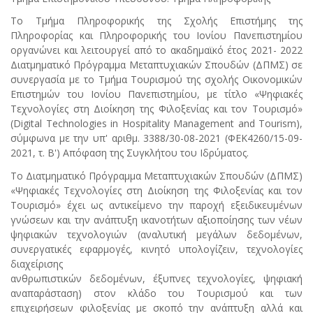
Το Τμήμα Πληροφορικής της Σχολής Επιστήμης της
Πληροφορίας και Πληροφορικής του Ιονίου Πανεπιστημίου
οργανώνει και λειτουργεί από το ακαδημαϊκό έτος 2021- 2022
Διατμηματικό Πρόγραμμα Μεταπτυχιακών Σπουδών (ΔΠΜΣ) σε
συνεργασία με το Τμήμα Τουρισμού της σχολής Οικονομικών
Επιστημών του Ιονίου Πανεπιστημίου, με τίτλο «Ψηφιακές
Τεχνολογίες στη Διοίκηση της Φιλοξενίας και τον Τουρισμό»
(Digital Technologies in Hospitality Management and Tourism),
σύμφωνα με την υπ' αριθμ. 3388/30-08-2021 (ΦΕΚ4260/15-09-
2021, τ. Β') Απόφαση της Συγκλήτου του Ιδρύματος.
Το Διατμηματικό Πρόγραμμα Μεταπτυχιακών Σπουδών (ΔΠΜΣ)
«Ψηφιακές Τεχνολογίες στη Διοίκηση της Φιλοξενίας και τον
Τουρισμό» έχει ως αντικείμενο την παροχή εξειδικευμένων
γνώσεων και την ανάπτυξη ικανοτήτων αξιοποίησης των νέων
ψηφιακών τεχνολογιών (αναλυτική μεγάλων δεδομένων,
συνεργατικές εφαρμογές, κινητό υπολογίζειν, τεχνολογίες
διαχείρισης
ανθρωπιστικών δεδομένων, έξυπνες τεχνολογίες, ψηφιακή
αναπαράσταση) στον κλάδο του Τουρισμού και των
επιχειρήσεων φιλοξενίας με σκοπό την ανάπτυξη αλλά και