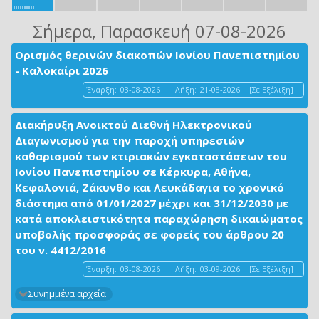
Σήμερα
, Παρασκευή 07-08-2026
Ορισμός θερινών διακοπών Ιονίου Πανεπιστημίου
- Καλοκαίρι 2026
Έναρξη:
03-08-2026
|
Λήξη:
21-08-2026
[Σε Εξέλιξη]
Διακήρυξη Ανοικτού Διεθνή Ηλεκτρονικού
Διαγωνισμού για την παροχή υπηρεσιών
καθαρισμού των κτιριακών εγκαταστάσεων του
Ιονίου Πανεπιστημίου σε Κέρκυρα, Αθήνα,
Κεφαλονιά, Ζάκυνθο και Λευκάδαγια το χρονικό
διάστημα από 01/01/2027 μέχρι και 31/12/2030 με
κατά αποκλειστικότητα παραχώρηση δικαιώματος
υποβολής προσφοράς σε φορείς του άρθρου 20
του ν. 4412/2016
Έναρξη:
03-08-2026
|
Λήξη:
03-09-2026
[Σε Εξέλιξη]
Συνημμένα αρχεία