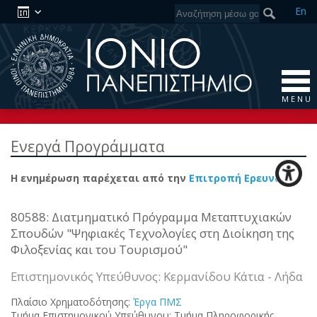
En
M E N U
Ενεργά Προγράμματα
Η ενημέρωση παρέχεται από την
Επιτροπή Ερευνών
80588: Διατμηματικό Πρόγραμμα Μεταπτυχιακών
Σπουδών "Ψηφιακές Τεχνολογίες στη Διοίκηση της
Φιλοξενίας και του Τουρισμού"
Επιστημονικός Υπεύθυνος: Κερμανίδου Κάτια - Λήδα
Πλαίσιο Χρηματοδότησης:
Έργα ΠΜΣ
Τμήμα Επιστημονικού Υπεύθυνου: Τμήμα Πληροφορικής