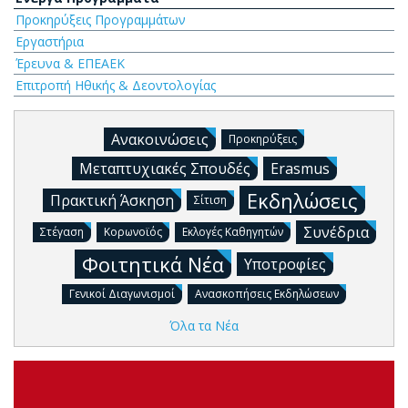
Προκηρύξεις Προγραμμάτων
Εργαστήρια
Έρευνα & ΕΠΕΑΕΚ
Επιτροπή Ηθικής & Δεοντολογίας
Ανακοινώσεις
Προκηρύξεις
Μεταπτυχιακές Σπουδές
Erasmus
Εκδηλώσεις
Πρακτική Άσκηση
Σίτιση
Συνέδρια
Στέγαση
Κορωνοϊός
Εκλογές Καθηγητών
Φοιτητικά Νέα
Υποτροφίες
Γενικοί Διαγωνισμοί
Ανασκοπήσεις Εκδηλώσεων
Όλα τα Νέα