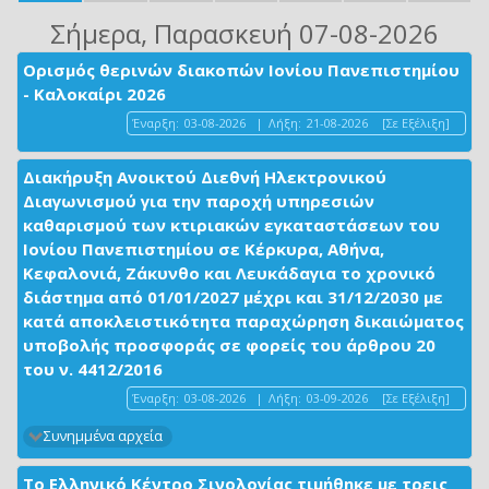
Σήμερα
, Παρασκευή 07-08-2026
Ορισμός θερινών διακοπών Ιονίου Πανεπιστημίου
- Καλοκαίρι 2026
Έναρξη:
03-08-2026
|
Λήξη:
21-08-2026
[Σε Εξέλιξη]
Διακήρυξη Ανοικτού Διεθνή Ηλεκτρονικού
Διαγωνισμού για την παροχή υπηρεσιών
καθαρισμού των κτιριακών εγκαταστάσεων του
Ιονίου Πανεπιστημίου σε Κέρκυρα, Αθήνα,
Κεφαλονιά, Ζάκυνθο και Λευκάδαγια το χρονικό
διάστημα από 01/01/2027 μέχρι και 31/12/2030 με
κατά αποκλειστικότητα παραχώρηση δικαιώματος
υποβολής προσφοράς σε φορείς του άρθρου 20
του ν. 4412/2016
Έναρξη:
03-08-2026
|
Λήξη:
03-09-2026
[Σε Εξέλιξη]
Συνημμένα αρχεία
Το Ελληνικό Κέντρο Σινολογίας τιμήθηκε με τρεις