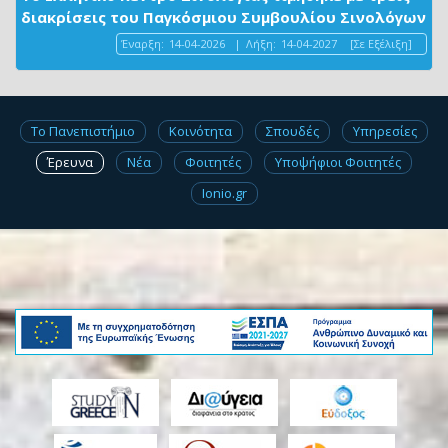
διακρίσεις του Παγκόσμιου Συμβουλίου Σινολόγων
Έναρξη:
14-04-2026
|
Λήξη:
14-04-2027
[Σε Εξέλιξη]
Το Πανεπιστήμιο
Κοινότητα
Σπουδές
Υπηρεσίες
Έρευνα
Νέα
Φοιτητές
Υποψήφιοι Φοιτητές
Ionio.gr