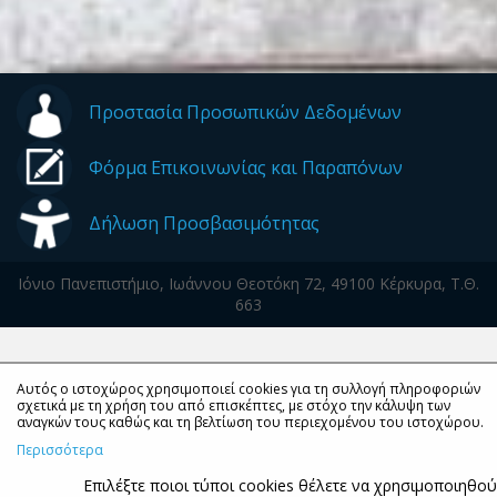
Προστασία Προσωπικών Δεδομένων
Φόρμα Επικοινωνίας και Παραπόνων
Δήλωση Προσβασιμότητας
Ιόνιο Πανεπιστήμιο, Ιωάννου Θεοτόκη 72, 49100 Κέρκυρα, Τ.Θ.
663
Αυτός ο ιστοχώρος χρησιμοποιεί cookies για τη συλλογή πληροφοριών
σχετικά με τη χρήση του από επισκέπτες, με στόχο την κάλυψη των
αναγκών τους καθώς και τη βελτίωση του περιεχομένου του ιστοχώρου.
Περισσότερα
Επιλέξτε ποιοι τύποι cookies θέλετε να χρησιμοποιηθο