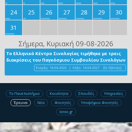
24
25
26
27
28
29
30
31
Σήμερα
, Κυριακή 09-08-2026
Το Ελληνικό Κέντρο Σινολογίας τιμήθηκε με τρεις
διακρίσεις του Παγκόσμιου Συμβουλίου Σινολόγων
Έναρξη:
14-04-2026
|
Λήξη:
14-04-2027
[Σε Εξέλιξη]
Το Πανεπιστήμιο
Κοινότητα
Σπουδές
Υπηρεσίες
Έρευνα
Νέα
Φοιτητές
Υποψήφιοι Φοιτητές
Ionio.gr