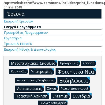
/opt/websites/offwww/commons/includes/print_functions.
on line
2048
Έρευνα
Επιτροπή Ερευνών
Ενεργά Προγράμματα
Προκηρύξεις Προγραμμάτων
Εργαστήρια
Έρευνα & ΕΠΕΑΕΚ
Επιτροπή Ηθικής & Δεοντολογίας
Μεταπτυχιακές Σπουδές
Προκηρύξεις
Στέγαση
Φοιτητικά Νέα
Υποτροφίες
Κορωνοϊός
Εκδηλώσεις
Ανασκοπήσεις Εκδηλώσεων
Ανακοινώσεις
Σίτιση
Γενικοί Διαγωνισμοί
Πρακτική Άσκηση
Erasmus
Συνέδρια
Εκλογές Καθηγητών