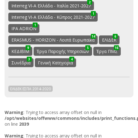
2
0
2
Interreg VI-A Ελλάδα - Ιταλία 2021-2027
1
0
1
Interreg VI-A Ελλάδα - Κύπρος 2021-2027
1
0
1
IPA ADRION
14
32
46
6
0
6
ERASMUS - HORIZON - Λοιπά Ευρωπαϊκά
ΕΛΙΔΕΚ
10
19
9
48
53
5
16
25
9
ΚΕΔΙΒΙΜ
Έργα Παροχής Υπηρεσιών
Έργα ΠΜΣ
12
15
3
22
26
4
Συνέδρια
Γενική Κατηγορία
ΕΛΙΔΕΚ ΕΣΠΑ 2014-2020
Warning
: Trying to access array offset on null in
/opt/websites/offwww/commons/includes/print_functions.
on line
2039
Warning
: Trying to access array offset on null in