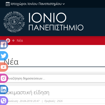
Ιστοχώροι Ιονίου Πανεπιστημίου
Νέα
Νέα
Δοκιμαστική είδηση
Δημοσίευση:
20-04-2018 20:47
|
Προβολές:
2926