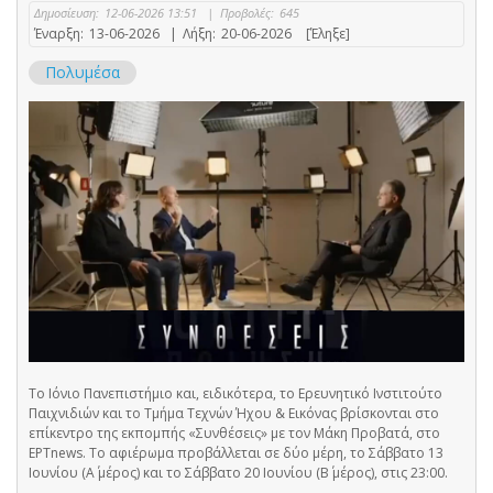
Δημοσίευση:
12-06-2026 13:51
|
Προβολές:
645
Έναρξη:
13-06-2026
|
Λήξη:
20-06-2026
[Έληξε]
Πολυμέσα
Το Ιόνιο Πανεπιστήμιο και, ειδικότερα, το Ερευνητικό Ινστιτούτο
Παιχνιδιών και το Τμήμα Τεχνών Ήχου & Εικόνας βρίσκονται στο
επίκεντρο της εκπομπής «Συνθέσεις» με τον Μάκη Προβατά, στο
ΕΡΤnews. Το αφιέρωμα προβάλλεται σε δύο μέρη, το Σάββατο 13
Ιουνίου (Α΄ μέρος) και το Σάββατο 20 Ιουνίου (Β΄ μέρος), στις 23:00.