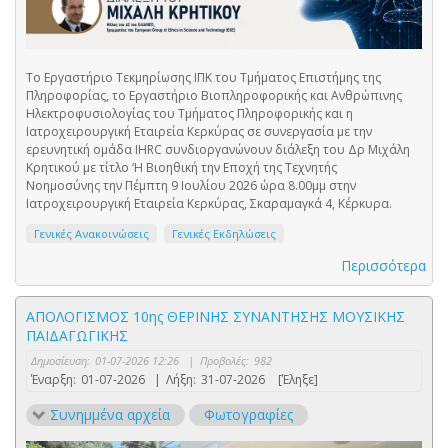
Το Εργαστήριο Τεκμηρίωσης ΙΠΚ του Τμήματος Επιστήμης της
Πληροφορίας, το Εργαστήριο Βιοπληροφορικής και Ανθρώπινης
Ηλεκτροφυσιολογίας του Τμήματος Πληροφορικής και η
Ιατροχειρουργική Εταιρεία Κερκύρας σε συνεργασία με την
ερευνητική ομάδα IHRC συνδιοργανώνουν διάλεξη του Δρ Μιχάλη
Κρητικού με τίτλο ‘Η Βιοηθική την Εποχή της Τεχνητής
Νοημοσύνης την Πέμπτη 9 Ιουλίου 2026 ώρα 8.00μμ στην
Ιατροχειρουργική Εταιρεία Κερκύρας, Σκαραμαγκά 4, Κέρκυρα.
Γενικές Ανακοινώσεις
Γενικές Εκδηλώσεις
Περισσότερα
ΑΠΟΛΟΓΙΣΜΟΣ 10ης ΘΕΡΙΝΗΣ ΣΥΝΑΝΤΗΣΗΣ ΜΟΥΣΙΚΗΣ
ΠΑΙΔΑΓΩΓΙΚΗΣ
Δημοσίευση:
01-07-2026 12:26
|
Προβολές:
982
Έναρξη:
01-07-2026
|
Λήξη:
31-07-2026
[Έληξε]
Συνημμένα αρχεία
Φωτογραφίες