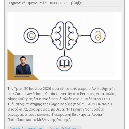
Σημαντική Ημερομηνία:
30-06-2026
[Έληξε]
Την Τρίτη 30 Ιουνίου 2026 ώρα έξι το απόγευμα ο Αν. Καθηγητής
του Curtin Law School, Curtin University στο Perth της Αυστραλίας
Νίκος Κούτρας θα παραδώσει διάλεξη στο αμφιθέατρο I του
Τμήματος Επιστήμης της Πληροφορίας (πρώην ΤΑΒΜ), Ιωάννου
Θεοτόκη 72, 2ος όροφος, με θέμα: "Η Τεχνητή Νοημοσύνη
ξαναγράφει τους κανόνες: Πνευματική Ιδιοκτησία, Ανοικτή
Πρόσβαση και το Μέλλον της Γνώσης".
Γενικές Ανακοινώσεις
Γενικές Εκδηλώσεις