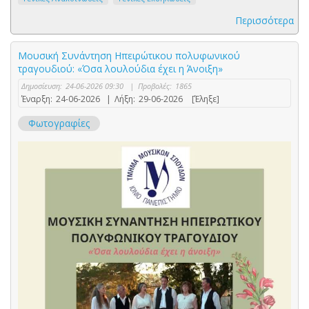
Περισσότερα
Μουσική Συνάντηση Ηπειρώτικου πολυφωνικού
τραγουδιού: «Όσα λουλούδια έχει η Άνοιξη»
Δημοσίευση:
24-06-2026 09:30
|
Προβολές:
1865
Έναρξη:
24-06-2026
|
Λήξη:
29-06-2026
[Έληξε]
Φωτογραφίες