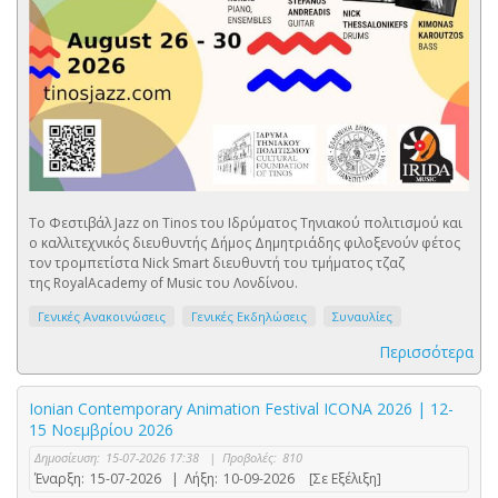
Το Φεστιβάλ Jazz on Tinos του Ιδρύματος Τηνιακού πολιτισμού και
ο καλλιτεχνικός διευθυντής Δήμος Δημητριάδης φιλοξενούν φέτος
τον τρομπετίστα Nick Smart διευθυντή του τμήματος τζαζ
της RoyalAcademy of Music του Λονδίνου.
Γενικές Ανακοινώσεις
Γενικές Εκδηλώσεις
Συναυλίες
Περισσότερα
Ionian Contemporary Animation Festival ICONA 2026 | 12-
15 Νοεμβρίου 2026
Δημοσίευση:
15-07-2026 17:38
|
Προβολές:
810
Έναρξη:
15-07-2026
|
Λήξη:
10-09-2026
[Σε Εξέλιξη]