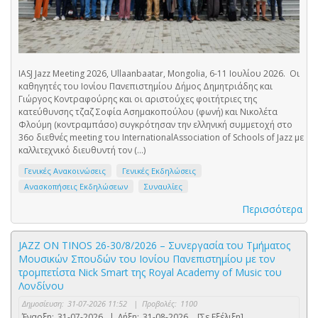
IASJ Jazz Meeting 2026, Ullaanbaatar, Mongolia, 6-11 Ιουλίου 2026. Οι
καθηγητές του Ιονίου Πανεπιστημίου Δήμος Δημητριάδης και
Γιώργος Κοντραφούρης και οι αριστούχες φοιτήτριες της
κατεύθυνσης τζαζ Σοφία Ασημακοπούλου (φωνή) και Νικολέτα
Φλούμη (κοντραμπάσο) συγκρότησαν την ελληνική συμμετοχή στο
36o διεθνές meeting του InternationalAssociation of Schools of Jazz με
καλλιτεχνικό διευθυντή τον (...)
Γενικές Ανακοινώσεις
Γενικές Εκδηλώσεις
Ανασκοπήσεις Εκδηλώσεων
Συναυλίες
Περισσότερα
JAZZ ON TINOS 26-30/8/2026 – Συνεργασία του Τμήματος
Μουσικών Σπουδών του Ιονίου Πανεπιστημίου με τον
τρομπετίστα Nick Smart της Royal Academy of Music του
Λονδίνου
Δημοσίευση:
31-07-2026 11:52
|
Προβολές:
1100
Έναρξη:
31-07-2026
|
Λήξη:
31-08-2026
[Σε Εξέλιξη]