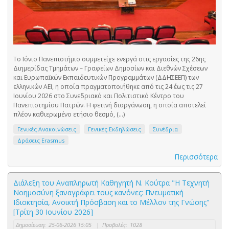
Το Ιόνιο Πανεπιστήμιο συμμετείχε ενεργά στις εργασίες της 26ης
Διημερίδας Τμημάτων – Γραφείων Δημοσίων και Διεθνών Σχέσεων
και Ευρωπαϊκών Εκπαιδευτικών Προγραμμάτων (ΔΔΗΣΕΕΠ) των
ελληνικών ΑΕΙ, η οποία πραγματοποιήθηκε από τις 24 έως τις 27
Ιουνίου 2026 στο Συνεδριακό και Πολιτιστικό Κέντρο του
Πανεπιστημίου Πατρών. Η φετινή διοργάνωση, η οποία αποτελεί
πλέον καθιερωμένο ετήσιο θεσμό, (...)
Γενικές Ανακοινώσεις
Γενικές Εκδηλώσεις
Συνέδρια
Δράσεις Erasmus
Περισσότερα
Διάλεξη του Αναπληρωτή Καθηγητή Ν. Κούτρα "Η Τεχνητή
Νοημοσύνη ξαναγράφει τους κανόνες: Πνευματική
Ιδιοκτησία, Ανοικτή Πρόσβαση και το Μέλλον της Γνώσης"
[Τρίτη 30 Ιουνίου 2026]
Δημοσίευση:
25-06-2026 15:05
|
Προβολές:
1028