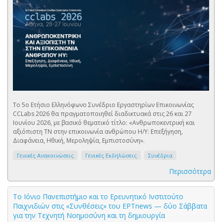
Το 5ο Ετήσιο Ελληνόφωνο Συνέδριο Εργαστηρίων Επικοινωνίας
CCLabs 2026 θα πραγματοποιηθεί διαδικτυακά στις 26 και 27
Ιουνίου 2026, με βασικό θεματικό τίτλο: «Ανθρωποκεντρική και
αξιόπιστη ΤΝ στην επικοινωνία ανθρώπου Η/Υ: Επεξήγηση,
Διαφάνεια, Ηθική, Μεροληψία, Εμπιστοσύνη».
Γενικές Ανακοινώσεις
Γενικές Εκδηλώσεις
Συνέδρια
Περισσότερα
Το Ιόνιο Πανεπιστήμιο και το Ερευνητικό Ινστιτούτο
Παιχνιδιών στις «Συνθέσεις» του ΕΡΤnews — δύο Σάββατα
για την Τεχνητή Νοημοσύνη και τη δημιουργία