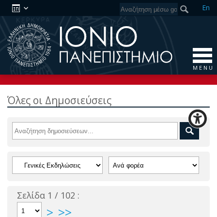
En
M E N U
Όλες οι Δημοσιεύσεις
Σελίδα 1 / 102 :
>
>>