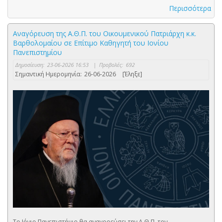
Περισσότερα
Αναγόρευση της Α.Θ.Π. του Οικουμενικού Πατριάρχη κ.κ.
Βαρθολομαίου σε Επίτιμο Καθηγητή του Ιονίου
Πανεπιστημίου
Δημοσίευση:
23-06-2026 16:53
|
Προβολές:
692
Σημαντική Ημερομηνία:
26-06-2026
[Έληξε]
Το Ιόνιο Πανεπιστήμιο θα αναγορεύσει την Α.Θ.Π. τον