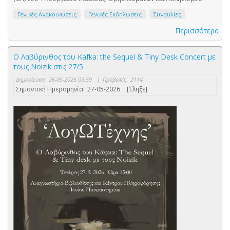
Γενικές Ανακοινώσεις
Γενικές Εκδηλώσεις
Συναυλίες
Περισσότερα
Ο Λαβύρινθος του Kafka: the Sequel & Tiny Desk Concert με
τους Noizik στις 27/5
Δημοσίευση:
26-05-2026 09:59
|
Προβολές:
2114
Σημαντική Ημερομηνία:
27-05-2026
[Έληξε]