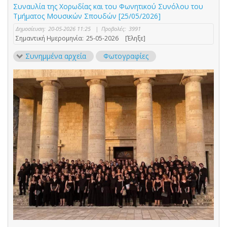
Συναυλία της Χορωδίας και του Φωνητικού Συνόλου του
Τμήματος Μουσικών Σπουδών [25/05/2026]
Δημοσίευση:
20-05-2026 11:25
|
Προβολές:
3991
Σημαντική Ημερομηνία:
25-05-2026
[Έληξε]
Συνημμένα αρχεία
Φωτογραφίες