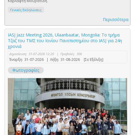
Καρλάφτη-Μουρατίδη.
Γενικές Εκδηλώσεις
Περισσότερα
IASJ Jazz Meeting 2026, Ulaanbaatar, Mongolia: Το τμήμα
Τζαζ του ΤΜΣ του Ιονίου Πανεπιστημίου στο IASJ για 24η
χρονιά
Δημοσίευση:
31-07-2026 12:20
|
Προβολές:
306
Έναρξη:
31-07-2026
|
Λήξη:
31-08-2026
[Σε Εξέλιξη]
Φωτογραφίες