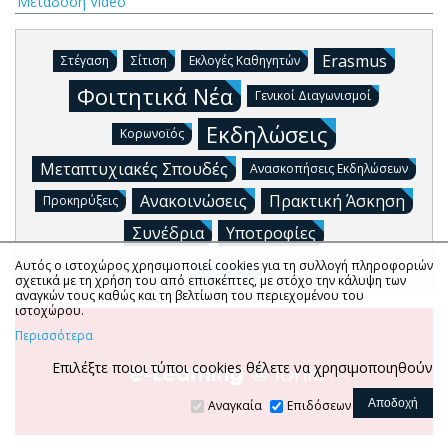
Μετάδοση Video
Erasmus
Στέγαση
Σίτιση
Εκλογές Καθηγητών
Φοιτητικά Νέα
Γενικοί Διαγωνισμοί
Εκδηλώσεις
Κορωνοϊός
Μεταπτυχιακές Σπουδές
Ανασκοπήσεις Εκδηλώσεων
Ανακοινώσεις
Πρακτική Άσκηση
Προκηρύξεις
Συνέδρια
Υποτροφίες
Αυτός ο ιστοχώρος χρησιμοποιεί cookies για τη συλλογή πληροφοριών
Όλα τα Νέα
σχετικά με τη χρήση του από επισκέπτες, με στόχο την κάλυψη των
αναγκών τους καθώς και τη βελτίωση του περιεχομένου του
ιστοχώρου.
Περισσότερα
Επιλέξτε ποιοι τύποι cookies θέλετε να χρησιμοποιηθούν
Αναγκαία
Επιδόσεων