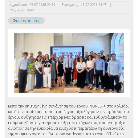
Δημοσίευση:
14-07-2026 09:59
|
Ενημέρωση:
15-07-2026 13:45
|
Προβολές:
1049
Φωτογραφίες
Μετά την επιτυχημένη συνάντηση του έργου PIONEER+ στο Κολμάρ,
κατά την οποία οι εταίροι του έργου αξιολόγησαν την πρόοδο του
έργου, συζήτησαν τις επερχόμενες δράσεις και ευθυγράμμισαν τα
επόμενα βήματα για την επίτευξη των στόχων του, η κοινοπραξία
αξιοποίησε την ευκαιρία να ενισχύσει περαιτέρω τη συνεργασία
της συμμετέχοντας σε ένα κοινό workshop με το έργο LOTUS στο