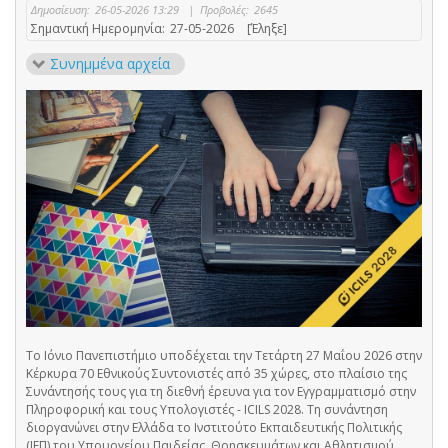
Δημοσίευση:
26-05-2026 13:29
|
Προβολές:
2645
Σημαντική Ημερομηνία:
27-05-2026
[Έληξε]
Συνημμένα αρχεία
Το Ιόνιο Πανεπιστήμιο υποδέχεται την Τετάρτη 27 Μαΐου 2026 στην
Κέρκυρα 70 Εθνικούς Συντονιστές από 35 χώρες, στο πλαίσιο της
Συνάντησής τους για τη διεθνή έρευνα για τον Εγγραμματισμό στην
Πληροφορική και τους Υπολογιστές - ICILS 2028. Τη συνάντηση
διοργανώνει στην Ελλάδα το Ινστιτούτο Εκπαιδευτικής Πολιτικής
(ΙΕΠ) του Υπουργείου Παιδείας, Θρησκευμάτων και Αθλητισμού.