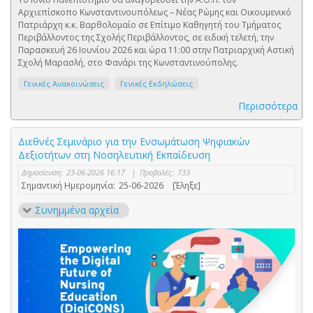
Αρχιεπίσκοπο Κωνσταντινουπόλεως – Νέας Ρώμης και Οικουμενικό
Πατριάρχη κ.κ. Βαρθολομαίο σε Επίτιμο Καθηγητή του Τμήματος
Περιβάλλοντος της Σχολής Περιβάλλοντος, σε ειδική τελετή, την
Παρασκευή 26 Ιουνίου 2026 και ώρα 11:00 στην Πατριαρχική Αστική
Σχολή Μαρασλή, στο Φανάρι της Κωνσταντινούπολης.
Γενικές Ανακοινώσεις
Γενικές Εκδηλώσεις
Περισσότερα
Διεθνές Σεμινάριο για την Ενσωμάτωση Ψηφιακών
Δεξιοτήτων στη Νοσηλευτική Εκπαίδευση
Δημοσίευση:
23-06-2026 16:17
|
Προβολές:
733
Σημαντική Ημερομηνία:
25-06-2026
[Έληξε]
Συνημμένα αρχεία