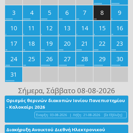
3
4
5
6
7
8
9
10
11
12
13
14
15
16
17
18
19
20
21
22
23
24
25
26
27
28
29
30
31
Σήμερα
, Σάββατο 08-08-2026
Ορισμός θερινών διακοπών Ιονίου Πανεπιστημίου
- Καλοκαίρι 2026
Έναρξη:
03-08-2026
|
Λήξη:
21-08-2026
[Σε Εξέλιξη]
Διακήρυξη Ανοικτού Διεθνή Ηλεκτρονικού