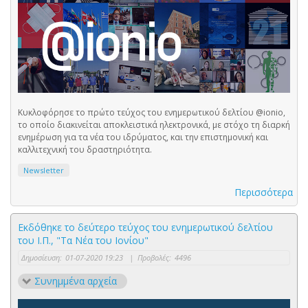
Κυκλοφόρησε το πρώτο τεύχος του ενημερωτικού δελτίου @ionio,
το οποίο διακινείται αποκλειστικά ηλεκτρονικά, με στόχο τη διαρκή
ενημέρωση για τα νέα του ιδρύματος, και την επιστημονική και
καλλιτεχνική του δραστηριότητα.
Newsletter
Περισσότερα
Εκδόθηκε το δεύτερο τεύχος του ενημερωτικού δελτίου
του Ι.Π., "Τα Νέα του Ιονίου"
Δημοσίευση:
01-07-2020 19:23
|
Προβολές:
4496
Συνημμένα αρχεία