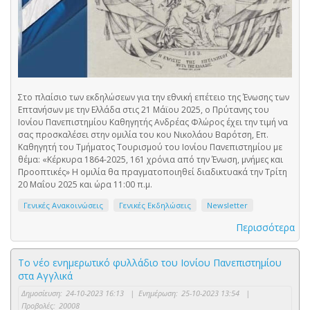
Στο πλαίσιο των εκδηλώσεων για την εθνική επέτειο της Ένωσης των
Επτανήσων με την Ελλάδα στις 21 Μάϊου 2025, ο Πρύτανης του
Ιονίου Πανεπιστημίου Καθηγητής Ανδρέας Φλώρος έχει την τιμή να
σας προσκαλέσει στην ομιλία του κου Νικολάου Βαρότση, Επ.
Καθηγητή του Τμήματος Τουρισμού του Ιονίου Πανεπιστημίου με
θέμα: «Κέρκυρα 1864-2025, 161 χρόνια από την Ένωση, μνήμες και
Προοπτικές» Η ομιλία θα πραγματοποιηθεί διαδικτυακά την Τρίτη
20 Μαΐου 2025 και ώρα 11:00 π.μ.
Γενικές Ανακοινώσεις
Γενικές Εκδηλώσεις
Newsletter
Περισσότερα
Το νέο ενημερωτικό φυλλάδιο του Ιονίου Πανεπιστημίου
στα Αγγλικά
Δημοσίευση:
24-10-2023 16:13
|
Ενημέρωση:
25-10-2023 13:54
|
Προβολές:
20008