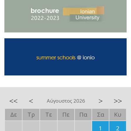
<<
<
>
>>
Αύγουστος 2026
Δε
Τρ
Τε
Πε
Πα
Σα
Κυ
1
2