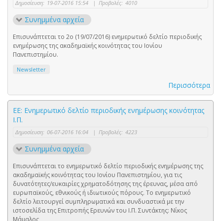
Δημοσίευση:
19-07-2016 15:54
|
Προβολές:
4010
Συνημμένα αρχεία
Επισυνάπτεται το 2o (19/07/2016) ενημερωτικό δελτίο περιοδικής
ενημέρωσης της ακαδημαϊκής κοινότητας του Ιονίου
Πανεπιστημίου.
Newsletter
Περισσότερα
ΕΕ: Ενημερωτικό δελτίο περιοδικής ενημέρωσης κοινότητας
Ι.Π.
Δημοσίευση:
06-07-2016 16:04
|
Προβολές:
4223
Συνημμένα αρχεία
Επισυνάπτεται το ενημερωτικό δελτίο περιοδικής ενημέρωσης της
ακαδημαϊκής κοινότητας του Ιονίου Πανεπιστημίου, για τις
δυνατότητες/ευκαιρίες χρηματοδότησης της έρευνας, μέσα από
ευρωπαϊκούς, εθνικούς ή ιδιωτικούς πόρους. Το ενημερωτικό
δελτίο λειτουργεί συμπληρωματικά και συνδυαστικά με την
ιστοσελίδα της Επιτροπής Ερευνών του Ι.Π. Συντάκτης: Νίκος
Μάμαλος