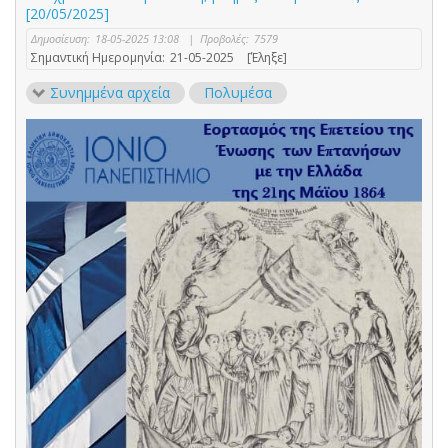
[20/05/2025]
Δημοσίευση:
18-05-2025 13:08
|
Προβολές:
7579
Σημαντική Ημερομηνία:
21-05-2025
[Έληξε]
Συνημμένα αρχεία
Πολυμέσα