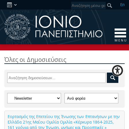
En
M E N U
Όλες οι Δημοσιεύσεις
Εορτασμός της Επετείου της Ένωσης των Επτανήσων με την
Ελλάδα 21ης Μαΐου Ομιλία Ομιλία «Κέρκυρα 1864-2025,
161 χρόνια από την Ένωση, μνήμες και Προοπτικές »