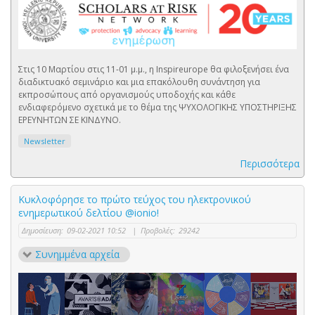
Στις 10 Μαρτίου στις 11-01 μ.μ., η Inspireurope θα φιλοξενήσει ένα
διαδικτυακό σεμινάριο και μια επακόλουθη συνάντηση για
εκπροσώπους από οργανισμούς υποδοχής και κάθε
ενδιαφερόμενο σχετικά με το θέμα της ΨΥΧΟΛΟΓΙΚΗΣ ΥΠΟΣΤΗΡΙΞΗΣ
ΕΡΕΥΝΗΤΩΝ ΣΕ ΚΙΝΔΥΝΟ.
Newsletter
Περισσότερα
Κυκλοφόρησε το πρώτο τεύχος του ηλεκτρονικού
ενημερωτικού δελτίου @ionio!
Δημοσίευση:
09-02-2021 10:52
|
Προβολές:
29242
Συνημμένα αρχεία