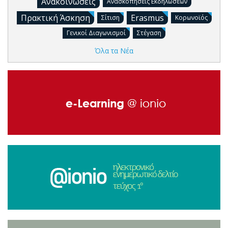
Ανακοινώσεις
Ανασκοπήσεις Εκδηλώσεων
Πρακτική Άσκηση
Erasmus
Σίτιση
Κορωνοϊός
Γενικοί Διαγωνισμοί
Στέγαση
Όλα τα Νέα