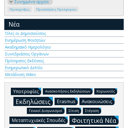
Συνημμένα αρχεία
Προκηρύξεις
Προσκλήσεις Προσφορών
Νέα
Όλες οι Δημοσιεύσεις
Ενημέρωση Φοιτητών
Ακαδημαϊκό Ημερολόγιο
Συνεδριάσεις Οργάνων
Πρόσφατες Εκδόσεις
Ενημερωτικό Δελτίο
Μετάδοση Video
Υποτροφίες
Ανασκοπήσεις Εκδηλώσεων
Κορωνοϊός
Εκδηλώσεις
Erasmus
Ανακοινώσεις
Γενικοί Διαγωνισμοί
Σίτιση
Στέγαση
Φοιτητικά Νέα
Μεταπτυχιακές Σπουδές