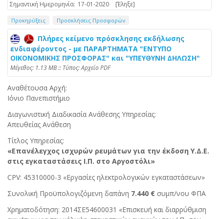
Σημαντική Ημερομηνία:
17-01-2020
[Έληξε]
Προκηρύξεις
Προσκλήσεις Προσφορών
Πλήρες κείμενο πρόσκλησης εκδήλωσης
ενδιαφέροντος - με ΠΑΡΑΡΤΗΜΑΤΑ "ΕΝΤΥΠO
ΟΙΚΟΝΟΜΙΚΗΣ ΠΡΟΣΦΟΡΑΣ" και "ΥΠΕΥΘΥΝΗ ΔΗΛΩΣΗ"
Mέγεθος: 1.13 MB :: Τύπος: Αρχείο PDF
Αναθέτουσα Αρχή:
Ιόνιο Πανεπιστήμιο
Διαγωνιστική Διαδικασία Ανάθεσης Υπηρεσίας:
Απευθείας Ανάθεση
Τίτλος Υπηρεσίας:
«Επανέλεγχος ισχυρών ρευμάτων για την έκδοση Υ.Δ.Ε.
στις εγκαταστάσεις Ι.Π. στο Αργοστόλι»
CPV: 45310000-3 «Εργασίες ηλεκτρολογικών εγκαταστάσεων»
Συνολική Προϋπολογιζόμενη δαπάνη
7.440 €
συμπ/νου ΦΠΑ
Χρηματοδότηση: 2014ΣΕ54600031 «Επισκευή και διαρρύθμιση