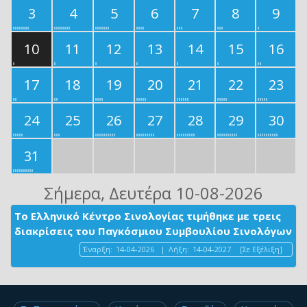
3
4
5
6
7
8
9
10
11
12
13
14
15
16
17
18
19
20
21
22
23
24
25
26
27
28
29
30
31
Σήμερα
, Δευτέρα 10-08-2026
Το Ελληνικό Κέντρο Σινολογίας τιμήθηκε με τρεις
διακρίσεις του Παγκόσμιου Συμβουλίου Σινολόγων
Έναρξη:
14-04-2026
|
Λήξη:
14-04-2027
[Σε Εξέλιξη]