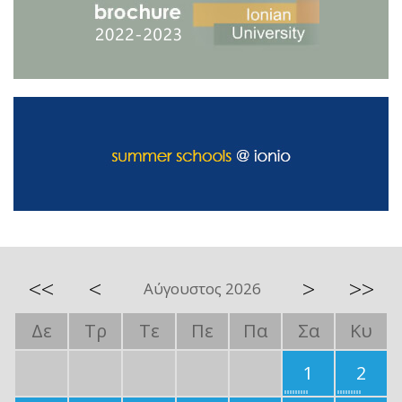
<<
<
>
>>
Αύγουστος 2026
Δε
Τρ
Τε
Πε
Πα
Σα
Κυ
1
2