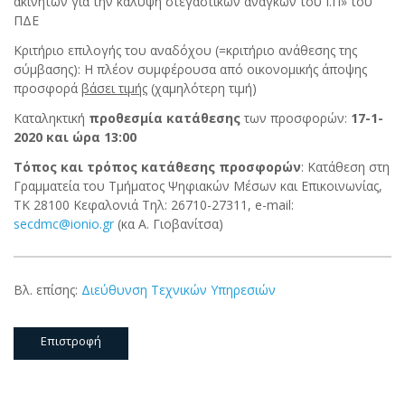
ακινήτων για την κάλυψη στεγαστικών αναγκών του Ι.Π» του
ΠΔΕ
Κριτήριο επιλογής του αναδόχου (=κριτήριο ανάθεσης της
σύμβασης): Η πλέον συμφέρουσα από οικονομικής άποψης
προσφορά
βάσει τιμής
(χαμηλότερη τιμή)
Καταληκτική
προθεσμία κατάθεσης
των προσφορών:
17-1-
2020 και ώρα 13:00
Τόπος και τρόπος κατάθεσης προσφορών
: Κατάθεση στη
Γραμματεία του Τμήματος Ψηφιακών Μέσων και Επικοινωνίας,
ΤΚ 28100 Κεφαλονιά Τηλ: 26710-27311, e-mail:
secdmc@ionio.gr
(κα Α. Γιοβανίτσα)
Βλ. επίσης:
Διεύθυνση Τεχνικών Υπηρεσιών
Επιστροφή