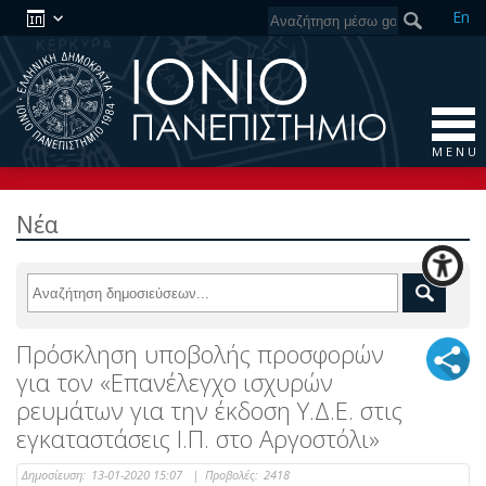
En
M E N U
Νέα
Πρόσκληση υποβολής προσφορών
για τον «Επανέλεγχο ισχυρών
ρευμάτων για την έκδοση Υ.Δ.Ε. στις
εγκαταστάσεις Ι.Π. στο Αργοστόλι»
Δημοσίευση:
13-01-2020 15:07
|
Προβολές:
2418