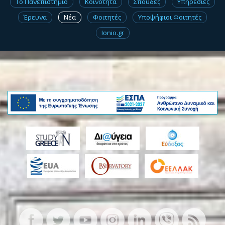
Το Πανεπιστήμιο
Κοινότητα
Σπουδές
Υπηρεσίες
Έρευνα
Νέα
Φοιτητές
Υποψήφιοι Φοιτητές
Ionio.gr