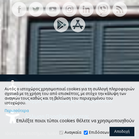
Προστασία Προσωπικών Δεδομένων
Αυτός ο ιστοχώρος χρησιμοποιεί cookies για τη συλλογή πληροφοριών
σχετικά με τη χρήση του από επισκέπτες, με στόχο την κάλυψη των
αναγκών τους καθώς και τη βελτίωση του περιεχομένου του
Φόρμα Επικοινωνίας και Παραπόνων
ιστοχώρου.
Περισσότερα
Δήλωση Προσβασιμότητας
Επιλέξτε ποιοι τύποι cookies θέλετε να χρησιμοποιηθούν
Αναγκαία
Επιδόσεων
Ιόνιο Πανεπιστήμιο, Ιωάννου Θεοτόκη 72, 49100 Κέρκυρα, Τ.Θ.