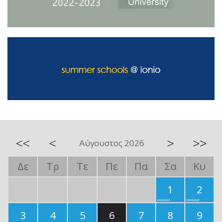
<<
<
>
>>
Αύγουστος 2026
Δε
Τρ
Τε
Πε
Πα
Σα
Κυ
1
2
3
4
5
6
7
8
9