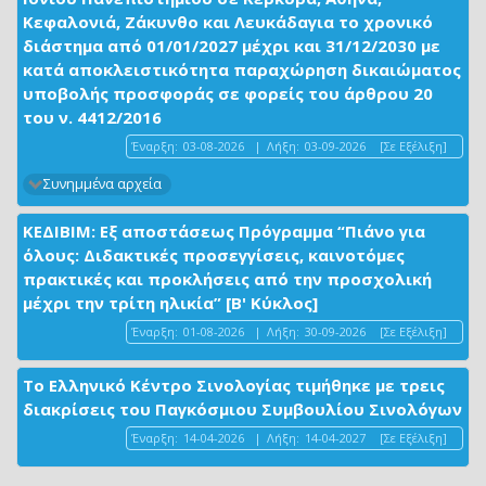
Κεφαλονιά, Ζάκυνθο και Λευκάδαγια το χρονικό
διάστημα από 01/01/2027 μέχρι και 31/12/2030 με
κατά αποκλειστικότητα παραχώρηση δικαιώματος
υποβολής προσφοράς σε φορείς του άρθρου 20
του ν. 4412/2016
Έναρξη:
03-08-2026
|
Λήξη:
03-09-2026
[Σε Εξέλιξη]
Συνημμένα αρχεία
ΚΕΔΙΒΙΜ: Εξ αποστάσεως Πρόγραμμα “Πιάνο για
όλους: Διδακτικές προσεγγίσεις, καινοτόμες
πρακτικές και προκλήσεις από την προσχολική
μέχρι την τρίτη ηλικία” [Β' Κύκλος]
Έναρξη:
01-08-2026
|
Λήξη:
30-09-2026
[Σε Εξέλιξη]
Το Ελληνικό Κέντρο Σινολογίας τιμήθηκε με τρεις
διακρίσεις του Παγκόσμιου Συμβουλίου Σινολόγων
Έναρξη:
14-04-2026
|
Λήξη:
14-04-2027
[Σε Εξέλιξη]