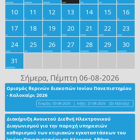
10
11
12
13
14
15
16
17
18
19
20
21
22
23
24
25
26
27
28
29
30
31
Σήμερα
, Πέμπτη 06-08-2026
Ορισμός θερινών διακοπών Ιονίου Πανεπιστημίου
- Καλοκαίρι 2026
Έναρξη:
03-08-2026
|
Λήξη:
21-08-2026
[Σε Εξέλιξη]
Διακήρυξη Ανοικτού Διεθνή Ηλεκτρονικού
Διαγωνισμού για την παροχή υπηρεσιών
καθαρισμού των κτιριακών εγκαταστάσεων του
Ιονίου Πανεπιστημίου σε Κέρκυρα, Αθήνα,