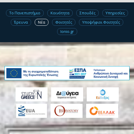
Το Πανεπιστήμιο
Κοινότητα
Σπουδές
Υπηρεσίες
Έρευνα
Νέα
Φοιτητές
Υποψήφιοι Φοιτητές
Ionio.gr