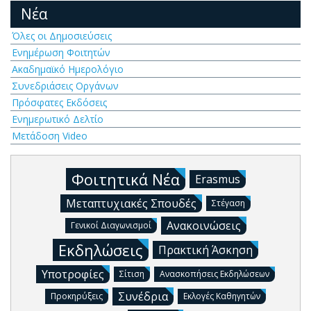
Νέα
Όλες οι Δημοσιεύσεις
Ενημέρωση Φοιτητών
Ακαδημαϊκό Ημερολόγιο
Συνεδριάσεις Οργάνων
Πρόσφατες Εκδόσεις
Ενημερωτικό Δελτίο
Μετάδοση Video
Φοιτητικά Νέα
Erasmus
Μεταπτυχιακές Σπουδές
Στέγαση
Ανακοινώσεις
Γενικοί Διαγωνισμοί
Εκδηλώσεις
Πρακτική Άσκηση
Υποτροφίες
Σίτιση
Ανασκοπήσεις Εκδηλώσεων
Συνέδρια
Προκηρύξεις
Εκλογές Καθηγητών