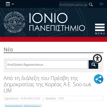
En
M E N U
Νέα
Από τη διάλεξη του Πρέσβη της
Δημοκρατίας της Κορέας Α.Ε. Soo-suk
LIM
Δημοσίευση:
19-02-2020 23:02
|
Προβολές:
1550
Ανασκοπήσεις Εκδηλώσεων