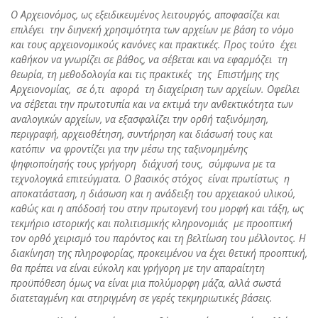
Ο Αρχειονόμος, ως εξειδικευμένος λειτουργός, αποφασίζει και
επιλέγει την διηνεκή χρησιμότητα των αρχείων με βάση το νόμο
και τους αρχειονομικούς κανόνες και πρακτικές. Προς τούτο έχει
καθήκον να γνωρίζει σε βάθος, να σέβεται και να εφαρμόζει τη
θεωρία, τη μεθοδολογία και τις πρακτικές της Επιστήμης της
Αρχειονομίας, σε ό,τι αφορά τη διαχείριση των αρχείων. Οφείλει
να σέβεται την πρωτοτυπία και να εκτιμά την ανθεκτικότητα των
αναλογικών αρχείων, να εξασφαλίζει την ορθή ταξινόμηση,
περιγραφή, αρχειοθέτηση, συντήρηση και διάσωσή τους και
κατόπιν να φροντίζει για την μέσω της ταξινομημένης
ψηφιοποίησής τους γρήγορη διάχυσή τους, σύμφωνα με τα
τεχνολογικά επιτεύγματα. Ο βασικός στόχος είναι πρωτίστως η
αποκατάσταση, η διάσωση και η ανάδειξη του αρχειακού υλικού,
καθώς και η απόδοσή του στην πρωτογενή του μορφή και τάξη, ως
τεκμήριο ιστορικής και πολιτισμικής κληρονομιάς με προοπτική
τον ορθό χειρισμό του παρόντος και τη βελτίωση του μέλλοντος. Η
διακίνηση της πληροφορίας, προκειμένου να έχει θετική προοπτική,
θα πρέπει να είναι εύκολη και γρήγορη με την απαραίτητη
προϋπόθεση όμως να είναι μια πολύμορφη μάζα, αλλά σωστά
διατεταγμένη και στηριγμένη σε γερές τεκμηριωτικές βάσεις.