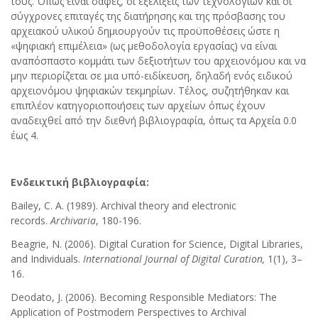
τους. Όπως είναι σαφές, οι εξελίξεις των τεχνολογιών και οι
σύγχρονες επιταγές της διατήρησης και της πρόσβασης του
αρχειακού υλικού δημιουργούν τις προϋποθέσεις ώστε η
«ψηφιακή επιμέλεια» (ως μεθοδολογία εργασίας) να είναι
αναπόσπαστο κομμάτι των δεξιοτήτων του αρχειονόμου και να
μην περιορίζεται σε μια υπό-ειδίκευση, δηλαδή ενός ειδικού
αρχειονόμου ψηφιακών τεκμηρίων.
Τέλος, συζητήθηκαν και
επιπλέον κατηγοριοποιήσεις των αρχείων όπως έχουν
αναδειχθεί από την διεθνή βιβλιογραφία, όπως τα Αρχεία 0.0
έως 4.
Ενδεικτική βιβλιογραφία:
Bailey, C. A. (1989). Archival theory and electronic
records.
Archivaria
, 180-196.
Beagrie, N. (2006). Digital Curation for Science, Digital Libraries,
and Individuals.
International Journal of Digital Curation,
1(1), 3–
16.
Deodato, J. (2006). Becoming Responsible Mediators: The
Application of Postmodern Perspectives to Archival