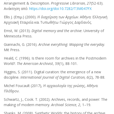
Arrangement & Description.
Progressive Librarian, 27
(52-63).
Ανάκτηση από:
https://doi.org/doi:10.7282/T3M047FX
Ellis J. (Επιμ.) (2000).
Η
διαχείριση
των
Αρχείων
. Αθήνα: Ελληνική
Αρχειακή Εταιρεία και Τυπωθήτω Γιώργος Δαρδανός.
Ernst, W. (2013).
Digital memory and the archive
. University of
Minnesota Press.
Giannachi, G. (2016).
Archive everything: Mapping the everyday
.
Mit Press.
Heald, C. (1996). Is there room for archives in the Postmodern
World?.
The American Archivist
,
59
(1), 88-101.
Higgins, S. (2011). Digital curation: the emergence of a new
discipline.
International Journal of Digital Curation, 6
(2), 78-88.
Michel Foucault (2017),
Η
αρχαιολογία
της
γνώσης
, Αθήνα:
Πλέθρον.
Schwartz, J., Cook. T. (2002). Archives, records, and power: The
making of modern memory.
Archival Science, 2
, 1–19.
Shanks, M. (2008). Synthetic Worlds: the history of the archive