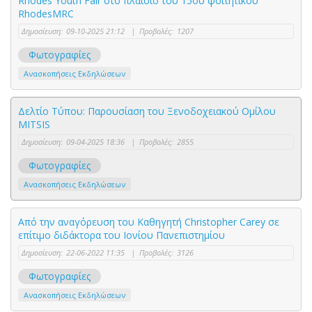
Rhodes Youth Fair στο πλαίσιο του 15ου φοιτητικού
RhodesMRC
Δημοσίευση:
09-10-2025 21:12
|
Προβολές:
1207
Φωτογραφίες
Ανασκοπήσεις Εκδηλώσεων
Δελτίο Τύπου: Παρουσίαση του Ξενοδοχειακού Ομίλου
MITSIS
Δημοσίευση:
09-04-2025 18:36
|
Προβολές:
2855
Φωτογραφίες
Ανασκοπήσεις Εκδηλώσεων
Από την αναγόρευση του Καθηγητή Christopher Carey σε
επίτιμο διδάκτορα του Ιονίου Πανεπιστημίου
Δημοσίευση:
22-06-2022 11:35
|
Προβολές:
3126
Φωτογραφίες
Ανασκοπήσεις Εκδηλώσεων