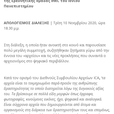
της Ερευνητικής ομαδας IHRC του Ιονίου
Πανεπιστημίου
ΑΠΟΛΟΓΙΣΜΟΣ ΔΙΑΛΕΞΗΣ
| Τρίτη 10 Νοεμβρίου 2020, ώρα
18.30 μ.μ.
Στη διάλεξη, η οποία ήταν ανοικτή στο κοινό και παρουσίασε
πολύ μεγάλη συμμετοχή, συζητήθηκαν ζητήματα γύρω από την
έννοια του «αρχείου» και τις νέες προκλήσεις που συναντά ο
αρχειονόμος στο ψηφιακό περιβάλλον.
Κατά τον ορισμό του Διεθνούς Συμβουλίου Αρχείων ICA
,
‘τ
α
αρχεία είναι το τεκμηριωμένο παρά-προϊόν της ανθρώπινης
δραστηριότητας το οποίο διατηρείται λόγω της διηνεκούς αξίας
του. Τα βρίσκουμε σε πολλά είδη μορφών όπως έγγραφα,
φωτογραφίες, κινούμενες εικόνες, ήχο, ψηφιακά και αναλογικά.
Είναι σύγχρονα αρχεία που δημιουργούνται από άτομα και
οργανισμούς στη διάρκεια των δραστηριοτήτων τους και επομένως,