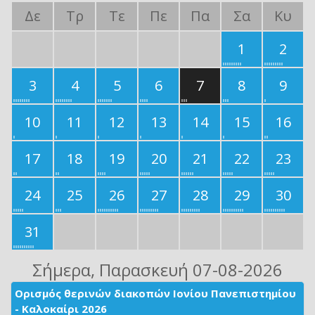
Δε
Τρ
Τε
Πε
Πα
Σα
Κυ
1
2
3
4
5
6
7
8
9
10
11
12
13
14
15
16
17
18
19
20
21
22
23
24
25
26
27
28
29
30
31
Σήμερα
, Παρασκευή 07-08-2026
Ορισμός θερινών διακοπών Ιονίου Πανεπιστημίου
- Καλοκαίρι 2026