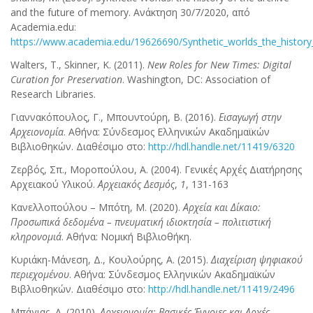
and the future of memory. Ανάκτηση 30/7/2020, από
Academia.edu:
https://www.academia.edu/19626690/Synthetic_worlds_the_histor
Walters, T., Skinner, K. (2011).
New Roles for New Times: Digital
Curation for Preservation
. Washington, DC: Association of
Research Libraries.
Γιαννακόπουλος, Γ., Μπουντούρη, Β. (2016).
Εισαγωγή στην
Αρχειονομία
. Αθήνα: Σύνδεσμος Ελληνικών Ακαδημαϊκών
Βιβλιοθηκών. Διαθέσιμο στο:
http://hdl.handle.net/11419/6320
Ζερβός, Σπ., Μοροπούλου, Α. (2004). Γενικές Αρχές Διατήρησης
Αρχειακού Υλικού.
Αρχειακός Δεσμός
,
1
, 131-163
Κανελλοπούλου – Μπότη, Μ. (2020).
Αρχεία και Δίκαιο:
Προσωπικά δεδομένα – πνευματική ιδιοκτησία – πολιτιστική
κληρονομιά
. Αθήνα: Νομική Βιβλιοθήκη.
Κυριάκη-Μάνεση, Δ., Κουλούρης, Α. (2015).
Διαχείριση ψηφιακού
περιεχομένου
. Αθήνα: Σύνδεσμος Ελληνικών Ακαδημαϊκών
Βιβλιοθηκών. Διαθέσιμο στο:
http://hdl.handle.net/11419/2496
Μπάγιας, Α. (2010).
Αρχειονομία: Βασικές Έννοιες και Αρχές
.