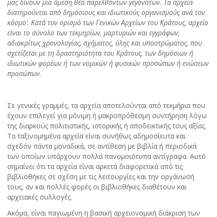
μας δίνουν μια άμεση θέα παρελθόντων γεγονότων. Τα αρχεία
διατηρούνται από δημόσιους και ιδιωτικούς οργανισμούς ανά τον
κόσμο’. Κατά τον ορισμό των Γενικών Αρχείων του Κράτους, αρχείο
είναι το σύνολο των τεκμηρίων, μαρτυριών και εγγράφων,
αδιακρίτως χρονολογίας, σχήματος, ύλης και υποστρώματος, που
σχετίζεται με τη δραστηριότητα του Κράτους, των δημόσιων ή
ιδιωτικών φορέων ή των νομικών ή φυσικών προσώπων ή ενώσεων
προσώπων.
Σε γενικές γραμμές, τα αρχεία αποτελούνται από τεκμήρια που
έχουν επιλεγεί για μόνιμη ή μακροπρόθεσμη συντήρηση λόγω
της διαρκούς πολιτιστικής, ιστορικής ή αποδεικτικής τους αξίας.
Τα ταξινομημένα αρχεία είναι συνήθως αδημοσίευτα και
σχεδόν πάντα μοναδικά, σε αντίθεση με βιβλία ή περιοδικά
των οποίων υπάρχουν πολλά πανομοιότυπα αντίγραφα. Αυτό
σημαίνει ότι τα αρχεία είναι αρκετά διαφορετικά από τις
βιβλιοθήκες σε σχέση με τις λειτουργίες και την οργάνωσή
τους, αν και πολλές φορές οι βιβλιοθήκες διαθέτουν και
αρχειακές συλλογές.
Ακόμα, είναι παγιωμένη η βασική αρχειονομική διάκριση των