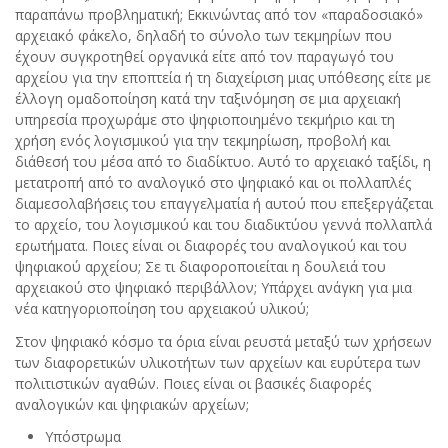
παραπάνω προβληματική; Εκκινώντας από τον «παραδοσιακό»
αρχειακό φάκελο, δηλαδή το σύνολο των τεκμηρίων που
έχουν συγκροτηθεί οργανικά είτε από τον παραγωγό του
αρχείου για την εποπτεία ή τη διαχείριση μιας υπόθεσης είτε με
έλλογη ομαδοποίηση κατά την ταξινόμηση σε μια αρχειακή
υπηρεσία προχωράμε στο ψηφιοποιημένο τεκμήριο και τη
χρήση ενός λογισμικού για την τεκμηρίωση, προβολή και
διάθεσή του μέσα από το διαδίκτυο. Αυτό το αρχειακό ταξίδι, η
μετατροπή από το αναλογικό στο ψηφιακό και οι πολλαπλές
διαμεσολαβήσεις του επαγγελματία ή αυτού που επεξεργάζεται
το αρχείο, του λογισμικού και του διαδικτύου γεννά πολλαπλά
ερωτήματα. Ποιες είναι οι διαφορές του αναλογικού και του
ψηφιακού αρχείου; Σε τι διαφοροποιείται η δουλειά του
αρχειακού στο ψηφιακό περιβάλλον; Υπάρχει ανάγκη για μια
νέα κατηγοριοποίηση του αρχειακού υλικού;
Στον ψηφιακό κόσμο τα όρια είναι ρευστά μεταξύ των χρήσεων
των διαφορετικών υλικοτήτων των αρχείων και ευρύτερα των
πολιτιστικών αγαθών. Ποιες είναι οι βασικές διαφορές
αναλογικών και ψηφιακών αρχείων;
Υπόστρωμα