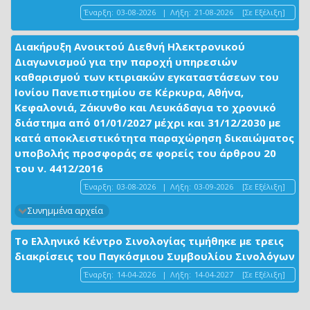
Έναρξη:
03-08-2026
|
Λήξη:
21-08-2026
[Σε Εξέλιξη]
Διακήρυξη Ανοικτού Διεθνή Ηλεκτρονικού
Διαγωνισμού για την παροχή υπηρεσιών
καθαρισμού των κτιριακών εγκαταστάσεων του
Ιονίου Πανεπιστημίου σε Κέρκυρα, Αθήνα,
Κεφαλονιά, Ζάκυνθο και Λευκάδαγια το χρονικό
διάστημα από 01/01/2027 μέχρι και 31/12/2030 με
κατά αποκλειστικότητα παραχώρηση δικαιώματος
υποβολής προσφοράς σε φορείς του άρθρου 20
του ν. 4412/2016
Έναρξη:
03-08-2026
|
Λήξη:
03-09-2026
[Σε Εξέλιξη]
Συνημμένα αρχεία
Το Ελληνικό Κέντρο Σινολογίας τιμήθηκε με τρεις
διακρίσεις του Παγκόσμιου Συμβουλίου Σινολόγων
Έναρξη:
14-04-2026
|
Λήξη:
14-04-2027
[Σε Εξέλιξη]