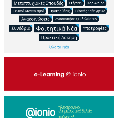
Μεταπτυχιακές Σπουδές
Στέγαση
Κορωνοϊός
Γενικοί Διαγωνισμοί
Προκηρύξεις
Εκλογές Καθηγητών
Ανακοινώσεις
Ανασκοπήσεις Εκδηλώσεων
Φοιτητικά Νέα
Συνέδρια
Υποτροφίες
Πρακτική Άσκηση
Όλα τα Νέα