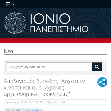
Νέα
Απολογισμός διάλεξης "Αρχεία εν
κινήσει και οι σύγχρονες
αρχειονομικές προκλήσεις"
Δημοσίευση:
12-11-2020 10:58
|
Προβολές:
3843
Ανασκοπήσεις Εκδηλώσεων