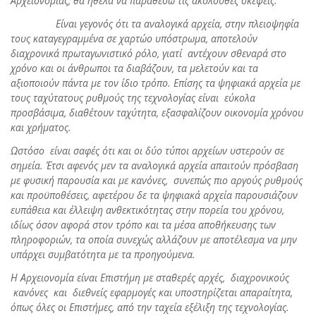
Αρχειονομίας, θα ήθελα να παραθέσω τις ακόλουθες σκέψεις:
Είναι γεγονός ότι τα αναλογικά αρχεία, στην πλειοψηφία
τους καταγεγραμμένα σε χαρτώο υπόστρωμα, αποτελούν
διαχρονικά πρωταγωνιστικό ρόλο, γιατί αντέχουν σθεναρά στο
χρόνο και οι άνθρωποι τα διαβάζουν, τα μελετούν και τα
αξιοποιούν πάντα με τον ίδιο τρόπο. Επίσης τα ψηφιακά αρχεία με
τους ταχύτατους ρυθμούς της τεχνολογίας είναι εύκολα
προσβάσιμα, διαθέτουν ταχύτητα, εξασφαλίζουν οικονομία χρόνου
και χρήματος.
Ωστόσο είναι σαφές ότι και οι δύο τύποι αρχείων υστερούν σε
σημεία. Έτσι αφενός μεν τα αναλογικά αρχεία απαιτούν πρόσβαση
με φυσική παρουσία και με κανόνες, συνεπώς πιο αργούς ρυθμούς
και προϋποθέσεις, αφετέρου δε τα ψηφιακά αρχεία παρουσιάζουν
ευπάθεια και έλλειψη ανθεκτικότητας στην πορεία του χρόνου,
ιδίως όσον αφορά στον τρόπο και τα μέσα αποθήκευσης των
πληροφοριών, τα οποία συνεχώς αλλάζουν με αποτέλεσμα να μην
υπάρχει συμβατότητα με τα προηγούμενα.
Η Αρχειονομία είναι Επιστήμη με σταθερές αρχές, διαχρονικούς
κανόνες και διεθνείς εφαρμογές και υποστηρίζεται απαραίτητα,
όπως όλες οι Επιστήμες, από την ταχεία εξέλιξη της τεχνολογίας.