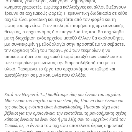
Ιστορικοί, γενεαλόγοι, δικηγόροι, δημογράφοι,
κινηματογραφιστές, ευρύτερα καλλιτέχνες και άλλοι διεξάγουν
έρευνα σε αρχειακούς φορείς. Η ερευνητική διαδικασία σε κάθε
αρχείο είναι μοναδική και εξαρτάται από τον φορέα και τη
φύση του αρχείου. Στον «σκληρό» πυρήνα της αρχειονομικής
θεωρίας, ο αρχειονόμος ή ο επαγγελματίας που θα ασχοληθεί
με τη διαχείριση ενός αρχείου μεταξύ άλλων θα ακολουθήσει
μια συγκεκριμένη μεθοδολογία στην προσπάθεια να σεβαστεί
την αρχειακή τάξη του παραγωγού των τεκμηρίων ή να
αποκαταστήσει τον αρχειακό δεσμό μεταξύ των φακέλων και
των τεκμηρίων μειώνοντας την διαμεσολάβησή του με το
υλικό. Παραμένει το έργο του αρχειονόμου «σταθερό και
αμετάβλητο» σε μια κοινωνία που αλλάζει;
Κατά τον Ντεριντά, ‘[...] διαθέτουμε ήδη μια έννοια του αρχείου;
Μία έννοια του αρχείου που να είναι μία; Που να είναι έννοια και
της οποίας η ενότητα είναι διασφαλισμένη; Ήμασταν τάχα ποτέ
βέβαιοι για την ομοιογένεια, την ευστάθεια, τη μονοσήμαντη σχέση
κάποιας έννοιας με έναν όρο ή μια λέξη σαν το «αρχείο»; Κατά τον
Φουκώ, δε, η
έννοια του αρχείου αποτέλεσε άκρως σημαντική
για τον Φουκώ αφού στην εξέταση των αρχείων οφείλεται το