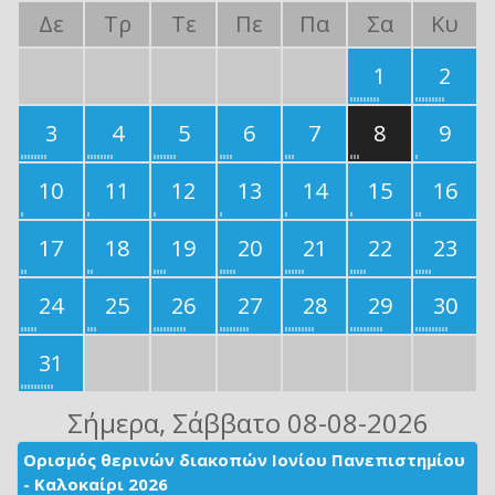
Δε
Τρ
Τε
Πε
Πα
Σα
Κυ
1
2
3
4
5
6
7
8
9
10
11
12
13
14
15
16
17
18
19
20
21
22
23
24
25
26
27
28
29
30
31
Σήμερα
, Σάββατο 08-08-2026
Ορισμός θερινών διακοπών Ιονίου Πανεπιστημίου
- Καλοκαίρι 2026