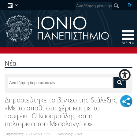
En
M E N U
Νέα
Δημοσιεύτηκε το βίντεο της διάλεξης
«Με το σπαθί στο χέρι και με το
τουφέκι: Ο Κασομούλης και η
πολιορκία του Μεσολογγίου»
Δημοσίευση:
19-11-2021 11:50
|
Προβολές:
2260