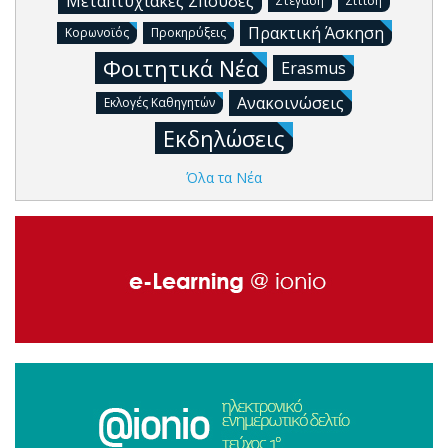
Μεταπτυχιακές Σπουδές
Στέγαση
Σίτιση
Πρακτική Άσκηση
Κορωνοϊός
Προκηρύξεις
Φοιτητικά Νέα
Erasmus
Ανακοινώσεις
Εκλογές Καθηγητών
Εκδηλώσεις
Όλα τα Νέα