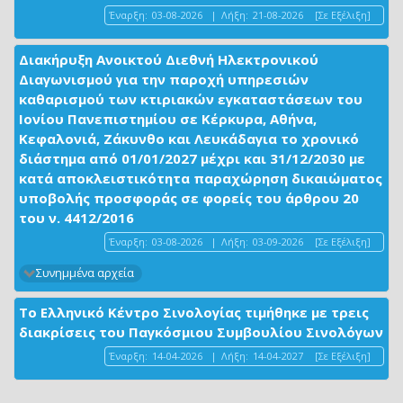
Έναρξη:
03-08-2026
|
Λήξη:
21-08-2026
[Σε Εξέλιξη]
Διακήρυξη Ανοικτού Διεθνή Ηλεκτρονικού
Διαγωνισμού για την παροχή υπηρεσιών
καθαρισμού των κτιριακών εγκαταστάσεων του
Ιονίου Πανεπιστημίου σε Κέρκυρα, Αθήνα,
Κεφαλονιά, Ζάκυνθο και Λευκάδαγια το χρονικό
διάστημα από 01/01/2027 μέχρι και 31/12/2030 με
κατά αποκλειστικότητα παραχώρηση δικαιώματος
υποβολής προσφοράς σε φορείς του άρθρου 20
του ν. 4412/2016
Έναρξη:
03-08-2026
|
Λήξη:
03-09-2026
[Σε Εξέλιξη]
Συνημμένα αρχεία
Το Ελληνικό Κέντρο Σινολογίας τιμήθηκε με τρεις
διακρίσεις του Παγκόσμιου Συμβουλίου Σινολόγων
Έναρξη:
14-04-2026
|
Λήξη:
14-04-2027
[Σε Εξέλιξη]