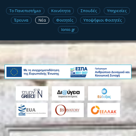
Το Πανεπιστήμιο
Κοινότητα
Σπουδές
Υπηρεσίες
Έρευνα
Νέα
Φοιτητές
Υποψήφιοι Φοιτητές
Ionio.gr