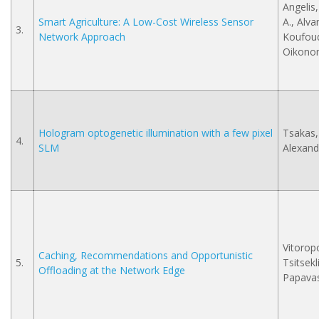
Angelis,
Smart Agriculture: A Low-Cost Wireless Sensor
A., Alvan
3.
Network Approach
Koufoud
Oikono
Hologram optogenetic illumination with a few pixel
Tsakas, 
4.
SLM
Alexand
Vitorop
Caching, Recommendations and Opportunistic
5.
Tsitsekli
Offloading at the Network Edge
Papavass