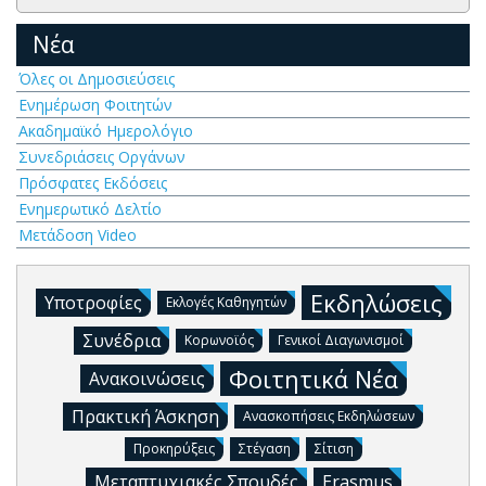
Νέα
Όλες οι Δημοσιεύσεις
Ενημέρωση Φοιτητών
Ακαδημαϊκό Ημερολόγιο
Συνεδριάσεις Οργάνων
Πρόσφατες Εκδόσεις
Ενημερωτικό Δελτίο
Μετάδοση Video
Εκδηλώσεις
Υποτροφίες
Εκλογές Καθηγητών
Συνέδρια
Κορωνοϊός
Γενικοί Διαγωνισμοί
Φοιτητικά Νέα
Ανακοινώσεις
Πρακτική Άσκηση
Ανασκοπήσεις Εκδηλώσεων
Προκηρύξεις
Στέγαση
Σίτιση
Μεταπτυχιακές Σπουδές
Erasmus