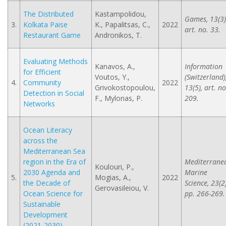
The Distributed
Kastampolidou,
Games, 13(3)
3.
Kolkata Paise
K., Papalitsas, C.,
2022
art. no. 33.
Restaurant Game
Andronikos, T.
Evaluating Methods
Kanavos, A.,
Information
for Efficient
Voutos, Y.,
(Switzerland)
4.
Community
2022
Grivokostopoulou,
13(5), art. no
Detection in Social
F., Mylonas, P.
209.
Networks
Ocean Literacy
across the
Mediterranean Sea
region in the Era of
Mediterrane
Koulouri, P.,
2030 Agenda and
Marine
5.
Mogias, A.,
2022
the Decade of
Science, 23(2)
Gerovasileiou, V.
Ocean Science for
pp. 266-269.
Sustainable
Development
(2021-2030)