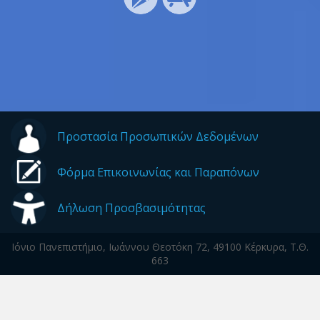
Προστασία Προσωπικών Δεδομένων
Φόρμα Επικοινωνίας και Παραπόνων
Δήλωση Προσβασιμότητας
Ιόνιο Πανεπιστήμιο, Ιωάννου Θεοτόκη 72, 49100 Κέρκυρα, Τ.Θ.
663