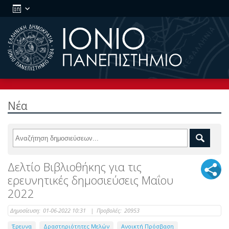
Νέα
Δελτίο Βιβλιοθήκης για τις
ερευνητικές δημοσιεύσεις Μαΐου
2022
Δημοσίευση:
01-06-2022 10:31
|
Προβολές:
20953
Έρευνα
Δραστηριότητες Μελών
Ανοικτή Πρόσβαση