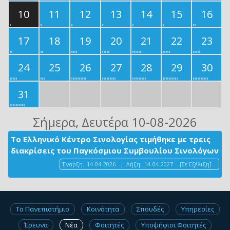
10
11
12
13
14
15
16
17
18
19
20
21
22
23
24
25
26
27
28
29
30
31
Σήμερα
, Δευτέρα 10-08-2026
Το Ελληνικό Κέντρο Σινολογίας τιμήθηκε με τρεις
διακρίσεις του Παγκόσμιου Συμβουλίου Σινολόγων
Έναρξη:
14-04-2026
|
Λήξη:
14-04-2027
[Σε Εξέλιξη]
Το Πανεπιστήμιο
Κοινότητα
Σπουδές
Υπηρεσίες
Έρευνα
Νέα
Φοιτητές
Υποψήφιοι Φοιτητές