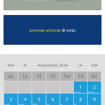
<<
<
>
>>
Αύγουστος 2026
Δε
Τρ
Τε
Πε
Πα
Σα
Κυ
1
2
3
4
5
6
7
8
9