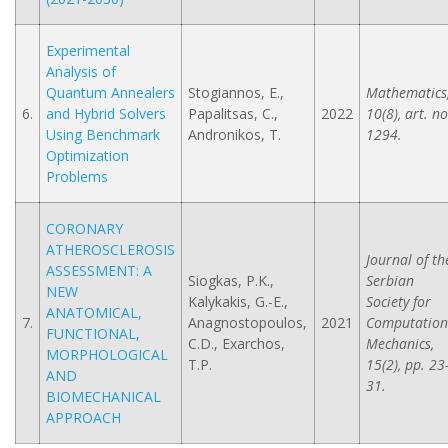
Experimental
Analysis of
Quantum Annealers
Stogiannos, E.,
Mathematics
6.
and Hybrid Solvers
Papalitsas, C.,
2022
10(8), art. no
Using Benchmark
Andronikos, T.
1294.
Optimization
Problems
CORONARY
ATHEROSCLEROSIS
Journal of th
ASSESSMENT: A
Siogkas, P.K.,
Serbian
NEW
Kalykakis, G.-E.,
Society for
ANATOMICAL,
7.
Anagnostopoulos,
2021
Computation
FUNCTIONAL,
C.D., Exarchos,
Mechanics,
MORPHOLOGICAL
T.P.
15(2), pp. 23
AND
31.
BIOMECHANICAL
APPROACH