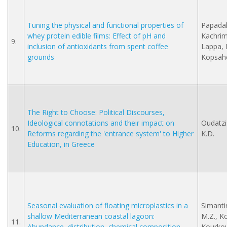
Tuning the physical and functional properties of
Papadak
whey protein edible films: Effect of pH and
Kachrim
9.
inclusion of antioxidants from spent coffee
Lappa, I.
grounds
Kopsahe
The Right to Choose: Political Discourses,
Ideological connotations and their impact on
Oudatzi
10.
Reforms regarding the 'entrance system' to Higher
K.D.
Education, in Greece
Seasonal evaluation of floating microplastics in a
Simantir
shallow Mediterranean coastal lagoon:
M.Z., Kora
11.
Abundance, distribution, chemical composition,
Kourkou