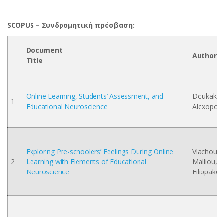
SCOPUS – Συνδρομητική
πρόσβαση
:
Document
Au
Title
Online Learning, Students’ Assessment, and
Doukakis
1.
Educational Neuroscience
Alexopou
Exploring Pre-schoolers’ Feelings During Online
Vlachou,
2.
Learning with Elements of Educational
Malliou,
Neuroscience
Filippak