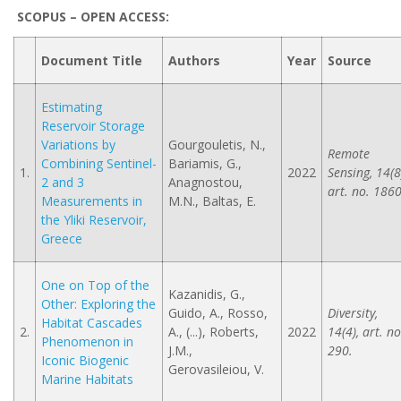
SCOPUS – OPEN ACCESS:
Document Title
Authors
Year
Source
Estimating
Reservoir Storage
Variations by
Gourgouletis, N.,
Remote
Combining Sentinel-
Bariamis, G.,
1.
2022
Sensing, 14(8
2 and 3
Anagnostou,
art. no. 1860
Measurements in
M.N., Baltas, E.
the Yliki Reservoir,
Greece
One on Top of the
Kazanidis, G.,
Other: Exploring the
Guido, A., Rosso,
Diversity,
Habitat Cascades
2.
A., (...), Roberts,
2022
14(4), art. no
Phenomenon in
J.M.,
290.
Iconic Biogenic
Gerovasileiou, V.
Marine Habitats