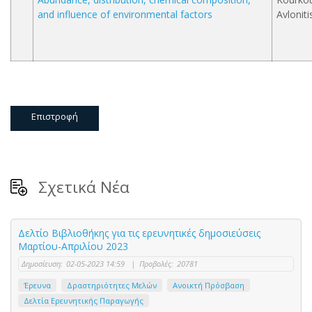
and influence of environmental factors
Avloniti
Επιστροφή
Σχετικά Νέα
Δελτίο Βιβλιοθήκης για τις ερευνητικές δημοσιεύσεις
Μαρτίου-Απριλίου 2023
Δημοσίευση:
02-05-2023 14:59
|
Προβολές:
20781
Έρευνα
Δραστηριότητες Μελών
Ανοικτή Πρόσβαση
Δελτία Ερευνητικής Παραγωγής