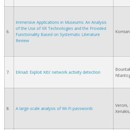
Immersive Applications in Museums: An Analysis
of the Use of XR Technologies and the Provided
6.
Komiano
Functionality Based on Systematic Literature
Review
Bountak
7.
EKnad: Exploit Kits’ network activity detection
Ntantogi
Veroni, 
8.
A large-scale analysis of Wi-Fi passwords
Xenakis,