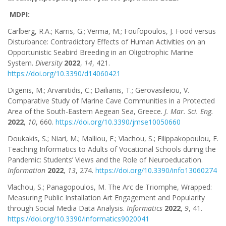
MDPI:
Carlberg, R.A.; Karris, G.; Verma, M.; Foufopoulos, J. Food versus
Disturbance: Contradictory Effects of Human Activities on an
Opportunistic Seabird Breeding in an Oligotrophic Marine
System.
Diversity
2022
,
14
, 421.
https://doi.org/10.3390/d14060421
Digenis, M.; Arvanitidis, C.; Dailianis, T.; Gerovasileiou, V.
Comparative Study of Marine Cave Communities in a Protected
Area of the South-Eastern Aegean Sea, Greece.
J. Mar. Sci. Eng.
2022
,
10
, 660.
https://doi.org/10.3390/jmse10050660
Doukakis, S.; Niari, M.; Malliou, E.; Vlachou, S.; Filippakopoulou, E.
Teaching Informatics to Adults of Vocational Schools during the
Pandemic: Students’ Views and the Role of Neuroeducation.
Information
2022
,
13
, 274.
https://doi.org/10.3390/info13060274
Vlachou, S.; Panagopoulos, M. The Arc de Triomphe, Wrapped:
Measuring Public Installation Art Engagement and Popularity
through Social Media Data Analysis.
Informatics
2022
,
9
, 41.
https://doi.org/10.3390/informatics9020041