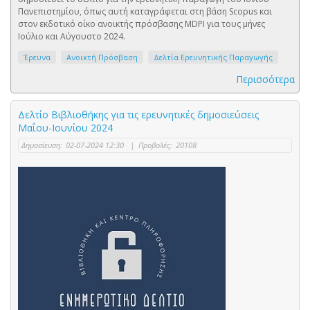
Πανεπιστημίου, όπως αυτή καταγράφεται στη βάση Scopus και
στον εκδοτικό οίκο ανοικτής πρόσβασης MDPI για τους μήνες
Ιούλιο και Αύγουστο 2024.
Έρευνα
Ανοικτή Πρόσβαση
Δελτία Ερευνητικής Παραγωγής
Περισσότερα
Δελτίο Βιβλιοθήκης για τις ερευνητικές δημοσιεύσεις
Μαΐου-Ιουνίου 2024
Δημοσίευση:
02-07-2024 12:30
|
Προβολές:
20108