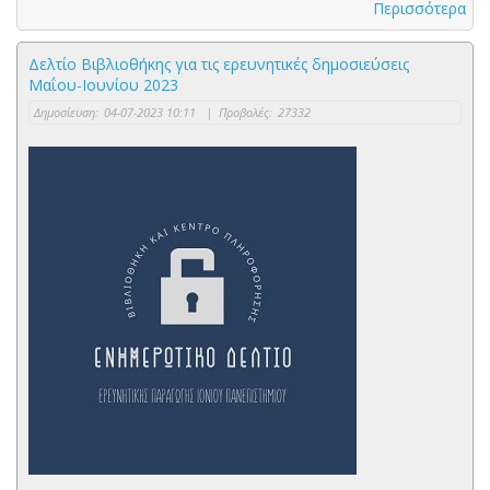
Περισσότερα
Δελτίο Βιβλιοθήκης για τις ερευνητικές δημοσιεύσεις
Μαΐου-Ιουνίου 2023
Δημοσίευση:
04-07-2023 10:11
|
Προβολές:
27332