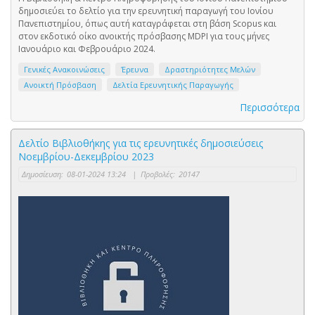
δημοσιεύει το δελτίο για την ερευνητική παραγωγή του Ιονίου
Πανεπιστημίου, όπως αυτή καταγράφεται στη βάση Scopus και
στον εκδοτικό οίκο ανοικτής πρόσβασης MDPI για τους μήνες
Ιανουάριο και Φεβρουάριο 2024.
Γενικές Ανακοινώσεις
Έρευνα
Δραστηριότητες Μελών
Ανοικτή Πρόσβαση
Δελτία Ερευνητικής Παραγωγής
Περισσότερα
Δελτίο Βιβλιοθήκης για τις ερευνητικές δημοσιεύσεις
Νοεμβρίου-Δεκεμβρίου 2023
Δημοσίευση:
08-01-2024 13:24
|
Προβολές:
20147