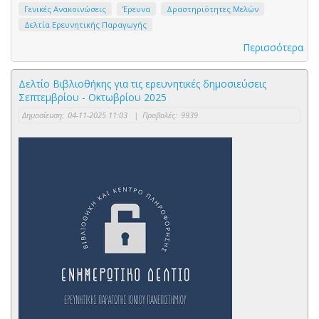
Γενικές Ανακοινώσεις
Έρευνα
Δραστηριότητες Μελών
Δελτία Ερευνητικής Παραγωγής
Περισσότερα
Δελτίο Βιβλιοθήκης για τις ερευνητικές δημοσιεύσεις
Σεπτεμβρίου - Οκτωβρίου 2025
Δημοσίευση:
04-11-2025 11:03
|
Προβολές:
9939