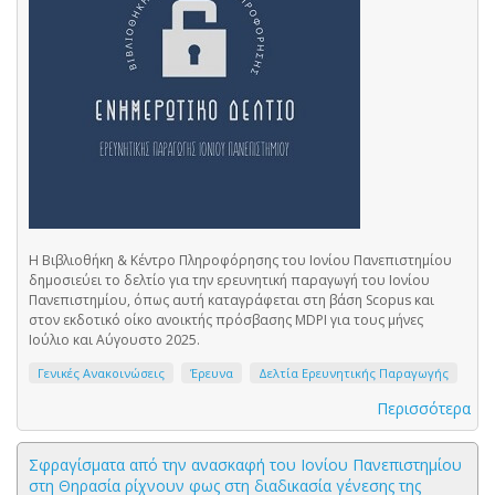
Η Βιβλιοθήκη & Κέντρο Πληροφόρησης του Ιονίου Πανεπιστημίου
δημοσιεύει το δελτίο για την ερευνητική παραγωγή του Ιονίου
Πανεπιστημίου, όπως αυτή καταγράφεται στη βάση Scopus και
στον εκδοτικό οίκο ανοικτής πρόσβασης MDPI για τους μήνες
Ιούλιο και Αύγουστο 2025.
Γενικές Ανακοινώσεις
Έρευνα
Δελτία Ερευνητικής Παραγωγής
Περισσότερα
Σφραγίσματα από την ανασκαφή του Ιονίου Πανεπιστημίου
στη Θηρασία ρίχνουν φως στη διαδικασία γένεσης της