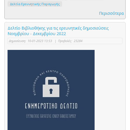
Δελτία Ερευνητικής Παραγωγής
Περισσότερα
Δελτίο Βιβλιοθήκης για τις ερευνητικές δημοσιεύσεις
Νοεμβρίου - Δεκεμβρίου 2022
Δημοσίευση:
10-01-2023 13:53
|
Προβολές:
23284