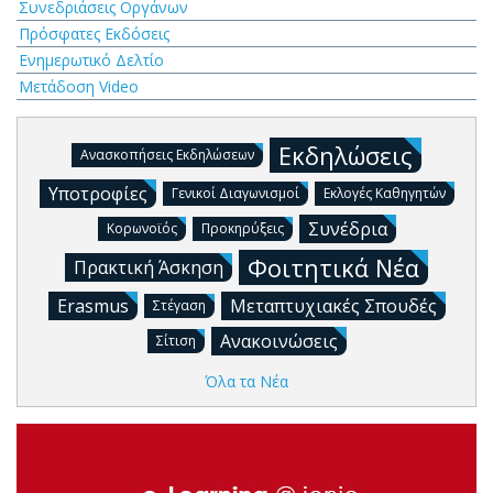
Συνεδριάσεις Οργάνων
Πρόσφατες Εκδόσεις
Ενημερωτικό Δελτίο
Μετάδοση Video
Εκδηλώσεις
Ανασκοπήσεις Εκδηλώσεων
Υποτροφίες
Γενικοί Διαγωνισμοί
Εκλογές Καθηγητών
Συνέδρια
Κορωνοϊός
Προκηρύξεις
Φοιτητικά Νέα
Πρακτική Άσκηση
Erasmus
Μεταπτυχιακές Σπουδές
Στέγαση
Ανακοινώσεις
Σίτιση
Όλα τα Νέα