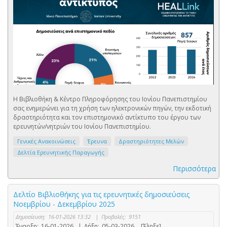
Η Βιβλιοθήκη & Κέντρο Πληροφόρησης του Ιονίου Πανεπιστημίου
σας ενημερώνει για τη χρήση των ηλεκτρονικών πηγών, την εκδοτική
δραστηριότητα και τον επιστημονικό αντίκτυπο του έργου των
ερευνητών/νητριών του Ιονίου Πανεπιστημίου.
Γενικές Ανακοινώσεις
Έρευνα
Δραστηριότητες Μελών
Δελτία Ερευνητικής Παραγωγής
Περισσότερα
Δελτίο Βιβλιοθήκης για τις ερευνητικές δημοσιεύσεις
Νοεμβρίου - Δεκεμβρίου 2025
Δημοσίευση:
16-01-2026 13:32
|
Προβολές:
9151
Έναρξη:
16-01-2026
|
Λήξη:
05-03-2026
[Έληξε]