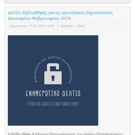
Δελτίο Βιβλιοθήκης για τις ερευνητικές δημοσιεύσεις
Ιανουαρίου-Φεβρουαρίου 2024
Δημοσίευση:
11-03-2024 14:03
|
Προβολές:
20612
Η Βιβλιοθήκη & Κέντρο Πληροφόρησης του Ιονίου Πανεπιστημίου