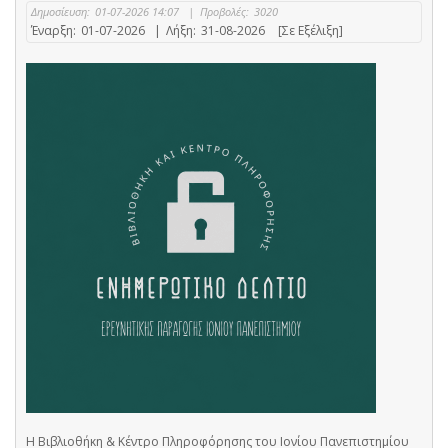
Δημοσίευση:
01-07-2026 14:07
|
Προβολές:
3020
Έναρξη:
01-07-2026
|
Λήξη:
31-08-2026
[Σε Εξέλιξη]
Η Βιβλιοθήκη & Κέντρο Πληροφόρησης του Ιονίου Πανεπιστημίου