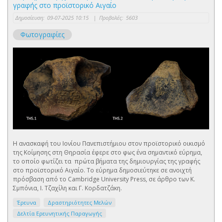
γραφής στο προϊστορικό Αιγαίο
Δημοσίευση:
09-07-2025 10:15
|
Προβολές:
5603
Φωτογραφίες
Η ανασκαφή του Ιονίου Πανεπιστήμιου στον προϊστορικό οικισμό
της Κοίμησης στη Θηρασία έφερε στο φως ένα σημαντικό εύρημα,
το οποίο φωτίζει τα πρώτα βήματα της δημιουργίας της γραφής
στο προϊστορικό Αιγαίο. Το εύρημα δημοσιεύτηκε σε ανοιχτή
πρόσβαση από το Cambridge University Press, σε άρθρο των Κ.
Σμπόνια, Ι. Τζαχίλη και Γ. Κορδατζάκη.
Έρευνα
Δραστηριότητες Μελών
Δελτία Ερευνητικής Παραγωγής