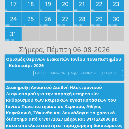
17
18
19
20
21
22
23
24
25
26
27
28
29
30
31
Σήμερα
, Πέμπτη 06-08-2026
Ορισμός θερινών διακοπών Ιονίου Πανεπιστημίου
- Καλοκαίρι 2026
Έναρξη:
03-08-2026
|
Λήξη:
21-08-2026
[Σε Εξέλιξη]
Διακήρυξη Ανοικτού Διεθνή Ηλεκτρονικού
Διαγωνισμού για την παροχή υπηρεσιών
καθαρισμού των κτιριακών εγκαταστάσεων του
Ιονίου Πανεπιστημίου σε Κέρκυρα, Αθήνα,
Κεφαλονιά, Ζάκυνθο και Λευκάδαγια το χρονικό
διάστημα από 01/01/2027 μέχρι και 31/12/2030 με
κατά αποκλειστικότητα παραχώρηση δικαιώματος