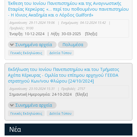
Έκθεση του Ιονίου Πανεπιστημίου και της Αναγνωστικής
Εταιρίας Κερκύρας: «… περί του ποθουμένου πανεπιστημίου
- Η Ιόνιος Ακαδημία και ο Λόρδος Guilford»
Δημοσίευση:
29-11-2024 19:06
|
Ενημέρωση:
04-12-2024 15:42
|
Προβολές:
9100
Έναρξη:
10-12-2024
|
Λήξη:
30-03-2025
[Έληξε]
Συνημμένα αρχεία
Πολυμέσα
Γενικές Εκδηλώσεις
Δελτία Τύπου
Εκδήλωση του Ιονίου Πανεπιστημίου και του Τμήματος
Αχέπα Κέρκυρας - Ομιλία του επίτιμου αρχηγού ΓΕΕΘΑ
στρατηγού Κων/νου Φλώρου [24/10/2024]
Δημοσίευση:
23-10-2024 15:31
|
Προβολές:
2757
Σημαντική Ημερομηνία:
24-10-2024
[Έληξε]
Συνημμένα αρχεία
Γενικές Εκδηλώσεις
Δελτία Τύπου
Νέα