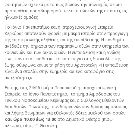
φοιτητριών σχετικά με το πως βίωσαν την πανδημία, σε μια
προσπάθεια προσδιορισμού των επιπτώσεών της σε αυτές τις
ηλικιακές ομάδες.
Το Ιόνιο Πανεπιστήμιο και η Ιατροχειρουργική Εταιρεία
Κερκύρας αποτελούν φορείς με μακρά ιστορία στην προαγωγή
της επιστημονικής αλήθειας και της εκπαίδευσης. Η πανδημία
ανέδειξε την σημασία των παραπάνω αξιών στην υπηρεσία των
κοινωνιών και των οικονομιών. Η εκπαίδευση και η γνώση
είναι πάντα τα εφόδια και το καταφύγιο στις δυσκολίες της
ζωής, σύμφωνα και με τη ρήση του Αριστοτέλη: «Η εκπαίδευση
είναι ένα στολίδι στην ευημερία και ένα καταφύγιο στις
αντιξοότητες».
Επίσης, στις 24/06 ημέρα Παρασκευή η Ιατροχειρουργική
Εταιρεία, το Ιόνιο Πανεπιστήμιο, το τμήμα Αιμοδοσίας του
Γενικού Νοσοκομείου Κέρκυρας και ο Σύλλογος Εθελοντών
Αιμοδοτών ‘Πανδότης’, συνδιοργανώνουν δράση αιμοδοσίας
και λήψης δειγμάτων για εθελοντές δότες μυελού των οστών
και ώρα 10.00 έως 13.00
στο Δημοτικό Θέατρο (πίσω
πλευρά), οδός: Γ. Θεοτόκη.