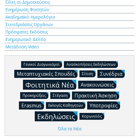
Όλες οι Δημοσιεύσεις
Ενημέρωση Φοιτητών
Ακαδημαϊκό Ημερολόγιο
Συνεδριάσεις Οργάνων
Πρόσφατες Εκδόσεις
Ενημερωτικό Δελτίο
Μετάδοση Video
Γενικοί Διαγωνισμοί
Ανασκοπήσεις Εκδηλώσεων
Μεταπτυχιακές Σπουδές
Συνέδρια
Σίτιση
Φοιτητικά Νέα
Ανακοινώσεις
Πρακτική Άσκηση
Προκηρύξεις
Στέγαση
Erasmus
Υποτροφίες
Εκλογές Καθηγητών
Εκδηλώσεις
Κορωνοϊός
Όλα τα Νέα