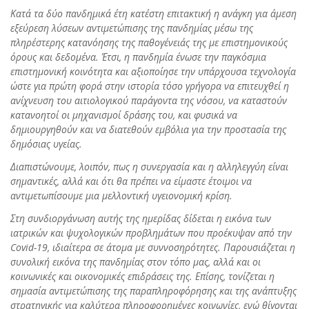
Κατά τα δύο πανδημικά έτη κατέστη επιτακτική η ανάγκη για άμεση
εξεύρεση λύσεων αντιμετώπισης της πανδημίας μέσω της
πληρέστερης κατανόησης της παθογένειάς της με επιστημονικούς
όρους και δεδομένα. Έτσι, η πανδημία ένωσε την παγκόσμια
επιστημονική κοινότητα και αξιοποίησε την υπάρχουσα τεχνολογία
ώστε για πρώτη φορά στην ιστορία τόσο γρήγορα να επιτευχθεί η
ανίχνευση του αιτιολογικού παράγοντα της νόσου, να καταστούν
κατανοητοί οι μηχανισμοί δράσης του, και φυσικά να
δημιουργηθούν και να διατεθούν εμβόλια για την προστασία της
δημόσιας υγείας.
Διαπιστώνουμε, λοιπόν, πως η συνεργασία και η αλληλεγγύη είναι
σημαντικές, αλλά και ότι θα πρέπει να είμαστε έτοιμοι να
αντιμετωπίσουμε μια μελλοντική υγειονομική κρίση.
Στη συνδιοργάνωση αυτής της ημερίδας δίδεται η εικόνα των
ιατρικών και ψυχολογικών προβλημάτων που προέκυψαν από την
Covid-19, ιδιαίτερα σε άτομα με συννοσηρότητες. Παρουσιάζεται η
συνολική εικόνα της πανδημίας στον τόπο μας, αλλά και οι
κοινωνικές και οικονομικές επιδράσεις της. Επίσης, τονίζεται η
σημασία αντιμετώπισης της παραπληροφόρησης και της ανάπτυξης
στρατηγικής για καλύτερα πληροφορημένες κοινωνίες, ενώ θίγονται