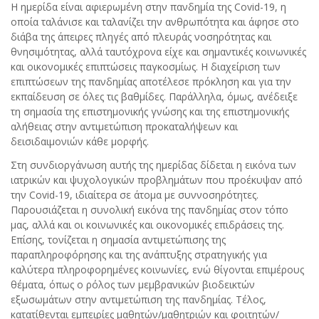
Η ημερίδα είναι αφιερωμένη στην πανδημία της Covid-19, η
οποία ταλάνισε και ταλανίζει την ανθρωπότητα και άφησε στο
διάβα της άπειρες πληγές από πλευράς νοσηρότητας και
θνησιμότητας, αλλά ταυτόχρονα είχε και σημαντικές κοινωνικές
και οικονομικές επιπτώσεις παγκοσμίως. Η διαχείριση των
επιπτώσεων της πανδημίας αποτέλεσε πρόκληση και για την
εκπαίδευση σε όλες τις βαθμίδες. Παράλληλα, όμως, ανέδειξε
τη σημασία της επιστημονικής γνώσης και της επιστημονικής
αλήθειας στην αντιμετώπιση προκαταλήψεων και
δεισιδαιμονιών κάθε μορφής.
Στη συνδιοργάνωση αυτής της ημερίδας δίδεται η εικόνα των
ιατρικών και ψυχολογικών προβλημάτων που προέκυψαν από
την Covid-19, ιδιαίτερα σε άτομα με συννοσηρότητες.
Παρουσιάζεται η συνολική εικόνα της πανδημίας στον τόπο
μας, αλλά και οι κοινωνικές και οικονομικές επιδράσεις της.
Επίσης, τονίζεται η σημασία αντιμετώπισης της
παραπληροφόρησης και της ανάπτυξης στρατηγικής για
καλύτερα πληροφορημένες κοινωνίες, ενώ θίγονται επιμέρους
θέματα, όπως ο ρόλος των μεμβρανικών βιοδεικτών
εξωσωμάτων στην αντιμετώπιση της πανδημίας. Τέλος,
κατατίθενται εμπειρίες μαθητών/μαθητριών και φοιτητών/