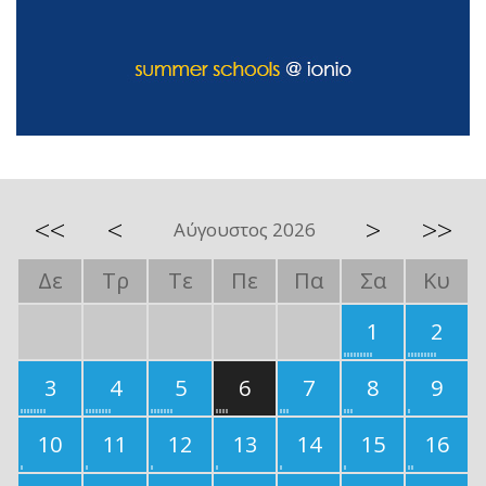
<<
<
>
>>
Αύγουστος 2026
Δε
Τρ
Τε
Πε
Πα
Σα
Κυ
1
2
3
4
5
6
7
8
9
10
11
12
13
14
15
16