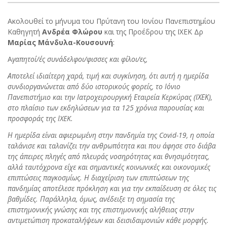
Ακολουθεί το μήνυμα του Πρύτανη του Ιονίου Πανεπιστημίου
Καθηγητή
Ανδρέα Φλώρου
και της Προέδρου της ΙΧΕΚ Δρ
Μαρίας Μάνδυλα-Κουσουνή
:
Α
γαπητοί/ές συνάδελφοι/φισσες και φίλοι/ες,
Αποτελεί ιδιαίτερη χαρά, τιμή και συγκίνηση, ότι αυτή η ημερίδα
συνδιοργανώνεται από δύο ιστορικούς φορείς, το Ιόνιο
Πανεπιστήμιο και την Ιατροχειρουργική Εταιρεία Κερκύρας (ΙΧΕΚ),
στο πλαίσιο των εκδηλώσεων για τα 125 χρόνια παρουσίας και
προσφοράς της ΙXEK.
Η ημερίδα είναι αφιερωμένη στην πανδημία της Covid-19, η οποία
ταλάνισε και ταλανίζει την ανθρωπότητα και που άφησε στο διάβα
της άπειρες πληγές από πλευράς νοσηρότητας και θνησιμότητας,
αλλά ταυτόχρονα είχε και σημαντικές κοινωνικές και οικονομικές
επιπτώσεις παγκοσμίως. Η διαχείριση των επιπτώσεων της
πανδημίας αποτέλεσε πρόκληση και για την εκπαίδευση σε όλες τις
βαθμίδες. Παράλληλα, όμως, ανέδειξε τη σημασία της
επιστημονικής γνώσης και της επιστημονικής αλήθειας στην
αντιμετώπιση προκαταλήψεων και δεισιδαιμονιών κάθε μορφής.