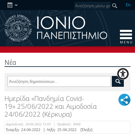
En
M E N U
Νέα
Ημερίδα «Πανδημία Covid-
19» 25/06/2022 και Αιμοδοσία
24/06/2022 (Κέρκυρα)
Δημοσίευση:
20-06-2022 15:03
|
Προβολές:
8068
Έναρξη:
24-06-2022
|
Λήξη:
25-06-2022
[Έληξε]