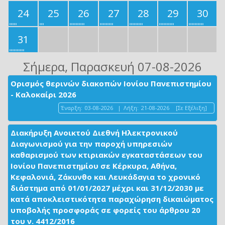
24
25
26
27
28
29
30
31
Σήμερα
, Παρασκευή 07-08-2026
Ορισμός θερινών διακοπών Ιονίου Πανεπιστημίου
- Καλοκαίρι 2026
Έναρξη:
03-08-2026
|
Λήξη:
21-08-2026
[Σε Εξέλιξη]
Διακήρυξη Ανοικτού Διεθνή Ηλεκτρονικού
Διαγωνισμού για την παροχή υπηρεσιών
καθαρισμού των κτιριακών εγκαταστάσεων του
Ιονίου Πανεπιστημίου σε Κέρκυρα, Αθήνα,
Κεφαλονιά, Ζάκυνθο και Λευκάδαγια το χρονικό
διάστημα από 01/01/2027 μέχρι και 31/12/2030 με
κατά αποκλειστικότητα παραχώρηση δικαιώματος
υποβολής προσφοράς σε φορείς του άρθρου 20
του ν. 4412/2016