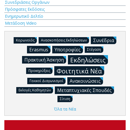
Συνεδριάσεις Οργάνων
Πρόσφατες Εκδόσεις
Ενημερωτικό Δελτίο
Μετάδοση Video
Συνέδρια
Κορωνοϊός
Ανασκοπήσεις Εκδηλώσεων
Erasmus
Υποτροφίες
Στέγαση
Εκδηλώσεις
Πρακτική Άσκηση
Φοιτητικά Νέα
Προκηρύξεις
Ανακοινώσεις
Γενικοί Διαγωνισμοί
Μεταπτυχιακές Σπουδές
Εκλογές Καθηγητών
Σίτιση
Όλα τα Νέα