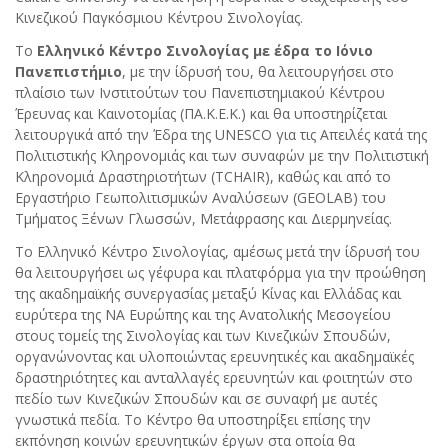
Κινεζικού Παγκόσμιου Κέντρου Σινολογίας.
Το
Ελληνικό Κέντρο Σινολογίας με έδρα το Ιόνιο
Πανεπιστήμιο
, με την ίδρυσή του, θα λειτουργήσει στο
πλαίσιο των Ινστιτούτων του Πανεπιστημιακού Κέντρου
Έρευνας και Καινοτομίας (ΠΑ.Κ.Ε.Κ.) και θα υποστηρίζεται
λειτουργικά από την Έδρα της UNESCO για τις Απειλές κατά της
Πολιτιστικής Κληρονομιάς και των συναφών με την Πολιτιστική
Κληρονομιά Δραστηριοτήτων (TCHAIR), καθώς και από το
Εργαστήριο Γεωπολιτισμικών Αναλύσεων (GEOLAB) του
Τμήματος Ξένων Γλωσσών, Μετάφρασης και Διερμηνείας.
Το Ελληνικό Κέντρο Σινολογίας, αμέσως μετά την ίδρυσή του
θα λειτουργήσει ως γέφυρα και πλατφόρμα για την προώθηση
της ακαδημαϊκής συνεργασίας μεταξύ Κίνας και Ελλάδας και
ευρύτερα της ΝΑ Ευρώπης και της Ανατολικής Μεσογείου
στους τομείς της Σινολογίας και των Κινεζικών Σπουδών,
οργανώνοντας και υλοποιώντας ερευνητικές και ακαδημαϊκές
δραστηριότητες και ανταλλαγές ερευνητών και φοιτητών στο
πεδίο των Κινεζικών Σπουδών και σε συναφή με αυτές
γνωστικά πεδία. Το Κέντρο θα υποστηρίξει επίσης την
εκπόνηση κοινών ερευνητικών έργων στα οποία θα