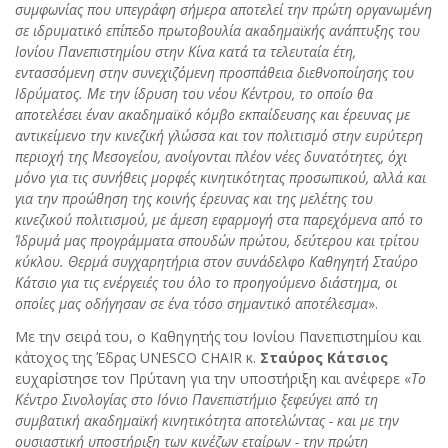
συμφωνίας που υπεγράφη σήμερα αποτελεί την πρώτη οργανωμένη
σε ιδρυματικό επίπεδο πρωτοβουλία ακαδημαϊκής ανάπτυξης του
Ιονίου Πανεπιστημίου στην Κίνα κατά τα τελευταία έτη,
εντασσόμενη στην συνεχιζόμενη προσπάθεια διεθνοποίησης του
Ιδρύματος. Με την ίδρυση του νέου Κέντρου, το οποίο θα
αποτελέσει έναν ακαδημαϊκό κόμβο εκπαίδευσης και έρευνας με
αντικείμενο την κινεζική γλώσσα και τον πολιτισμό στην ευρύτερη
περιοχή της Μεσογείου, ανοίγονται πλέον νέες δυνατότητες, όχι
μόνο για τις συνήθεις μορφές κινητικότητας προσωπικού, αλλά και
για την προώθηση της κοινής έρευνας και της μελέτης του
κινεζικού πολιτισμού, με άμεση εφαρμογή στα παρεχόμενα από το
Ίδρυμά μας προγράμματα σπουδών πρώτου, δεύτερου και τρίτου
κύκλου. Θερμά συγχαρητήρια στον συνάδελφο Καθηγητή Σταύρο
Κάτσιο για τις ενέργειές του όλο το προηγούμενο διάστημα, οι
οποίες μας οδήγησαν σε ένα τόσο σημαντικό αποτέλεσμα
».
Με την σειρά του, ο Καθηγητής του Ιονίου Πανεπιστημίου και
κάτοχος της Έδρας UNESCO CHAIR κ.
Σταύρος Κάτσιος
ευχαρίστησε τον Πρύτανη για την υποστήριξη και ανέφερε «
Το
Κέντρο Σινολογίας στο Ιόνιο Πανεπιστήμιο ξεφεύγει από τη
συμβατική ακαδημαϊκή κινητικότητα αποτελώντας - και με την
ουσιαστική υποστήριξη των κινέζων εταίρων - την πρώτη