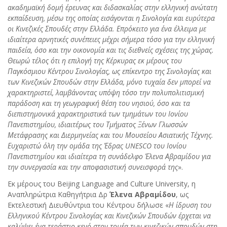
ακαδημαϊκή δομή έρευνας και διδασκαλίας στην ελληνική ανώτατη
εκπαίδευση, μέσω της οποίας εισάγονται η Σινολογία και ευρύτερα
οι Κινεζικές Σπουδές στην Ελλάδα. Επρόκειτο για ένα έλλειμα με
ιδιαίτερα αρνητικές συνέπειες μέχρι σήμερα τόσο για την ελληνική
παιδεία, όσο και την οικονομία και τις διεθνείς σχέσεις της χώρας.
Θεωρώ τέλος ότι η επιλογή της Κέρκυρας εκ μέρους του
Παγκόσμιου Κέντρου Σινολογίας, ως επίκεντρο της Σινολογίας και
των Κινεζικών Σπουδών στην Ελλάδα, μόνο τυχαία δεν μπορεί να
χαρακτηριστεί, λαμβάνοντας υπόψη τόσο την πολυπολιτισμική
παράδοση και τη γεωγραφική θέση του νησιού, όσο και τα
διεπιστημονικά χαρακτηριστικά των τμημάτων του Ιονίου
Πανεπιστημίου, ιδιαιτέρως του Τμήματος Ξένων Γλωσσών
Μετάφρασης και Διερμηνείας και του Μουσείου Ασιατικής Τέχνης.
Ευχαριστώ όλη την ομάδα της Έδρας
UNESCO
του Ιονίου
Πανεπιστημίου και ιδιαίτερα τη συνάδελφο Έλενα Αβραμίδου για
την συνεργασία και την αποφασιστική συνεισφορά της
».
Εκ μέρους του Beijing Language and Culture University, η
Αναπληρώτρια Καθηγήτρια Δρ
Έλενα Αβραμίδου
, ως
Εκτελεστική Διευθύντρια του Κέντρου δήλωσε «
Η ίδρυση του
Ελληνικού Κέντρου Σινολογίας και Κινεζικών Σπουδών έρχεται να
καλύψει ένα τεράστιο κενό στον τομέα των κινεζικών σπουδών στη