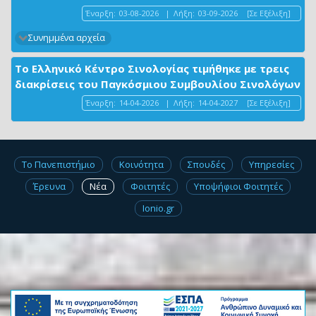
Έναρξη:
03-08-2026
|
Λήξη:
03-09-2026
[Σε Εξέλιξη]
Συνημμένα αρχεία
Το Ελληνικό Κέντρο Σινολογίας τιμήθηκε με τρεις
διακρίσεις του Παγκόσμιου Συμβουλίου Σινολόγων
Έναρξη:
14-04-2026
|
Λήξη:
14-04-2027
[Σε Εξέλιξη]
Το Πανεπιστήμιο
Κοινότητα
Σπουδές
Υπηρεσίες
Έρευνα
Νέα
Φοιτητές
Υποψήφιοι Φοιτητές
Ionio.gr