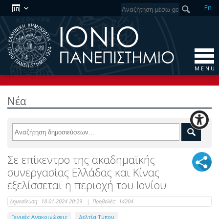
En
M E N U
Νέα
Σε επίκεντρο της ακαδημαϊκής
συνεργασίας Ελλάδας και Κίνας
εξελίσσεται η περιοχή του Ιονίου
Δημοσίευση:
18-01-2024 20:29
|
Προβολές:
14204
Γενικές Ανακοινώσεις
Δελτία Τύπου