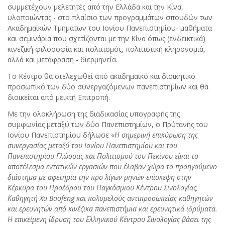
συμμετέχουν μελετητές από την Ελλάδα και την Κίνα,
υλοποιώντας - στο πλαίσιο των προγραμμάτων σπουδών των
Ακαδημαϊκών Τμημάτων του Ιονίου Πανεπιστημίου- μαθήματα
και σεμινάρια που σχετίζονται με την Κίνα όπως (ενδεικτικά)
κινεζική φιλοσοφία και πολιτισμός, πολιτιστική κληρονομιά,
αλλά και μετάφραση - διερμηνεία.
Το Κέντρο θα στελεχωθεί από ακαδημαϊκό και διοικητικό
προσωπικό των δύο συνεργαζόμενων πανεπιστημίων και θα
διοικείται από μεικτή Επιτροπή.
Με την ολοκλήρωση της διαδικασίας υπογραφής της
συμφωνίας μεταξύ των δύο Πανεπιστημίων, ο Πρύτανης του
Ιονίου Πανεπιστημίου δήλωσε «
Η σημερινή επικύρωση της
συνεργασίας μεταξύ του Ιονίου Πανεπιστημίου και του
Πανεπιστημίου Γλώσσας και Πολιτισμού του Πεκίνου είναι το
αποτέλεσμα εντατικών εργασιών που έλαβαν χώρα το προηγούμενο
διάστημα με αφετηρία την προ λίγων μηνών επίσκεψη στην
Κέρκυρα του Προέδρου του Παγκόσμιου Κέντρου Σινολογίας,
Καθηγητή Xu Baofeng και πολυμελούς αντιπροσωπείας καθηγητών
και ερευνητών από κινέζικα πανεπιστήμια και ερευνητικά ιδρύματα.
Η επικείμενη ίδρυση του Ελληνικού Κέντρου Σινολογίας βάσει της