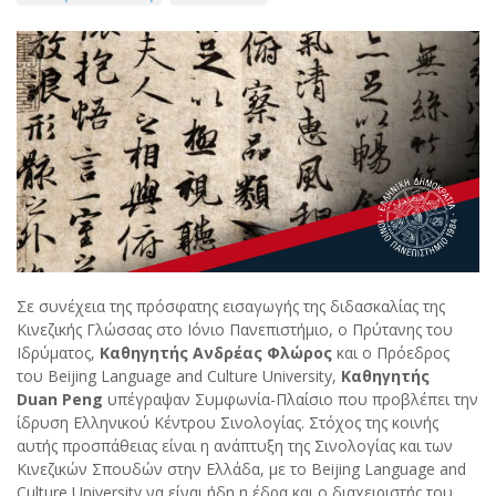
Σε συνέχεια της πρόσφατης εισαγωγής της διδασκαλίας της
Κινεζικής Γλώσσας στο Ιόνιο Πανεπιστήμιο, ο Πρύτανης του
Ιδρύματος,
Καθηγητής Ανδρέας Φλώρος
και ο Πρόεδρος
του Beijing Language and Culture University,
Καθηγητής
Duan Peng
υπέγραψαν Συμφωνία-Πλαίσιο που προβλέπει την
ίδρυση Ελληνικού Κέντρου Σινολογίας. Στόχος της κοινής
αυτής προσπάθειας είναι η ανάπτυξη της Σινολογίας και των
Κινεζικών Σπουδών στην Ελλάδα, με το Beijing Language and
Culture University να είναι ήδη η έδρα και ο διαχειριστής του