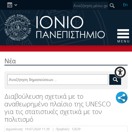
En
M E N U
Νέα
Διαβούλευση σχετικά με το
αναθεωρημένο πλαίσιο της UNESCO
για τις στατιστικές σχετικά με τον
πολιτισμό
Δημοσίευση:
19-07-2024 11:39
|
Προβολές:
12639