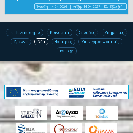
Έναρξη:
14-04-2026
|
Λήξη:
14-04-2027
[Σε Εξέλιξη]
Το Πανεπιστήμιο
Κοινότητα
Σπουδές
Υπηρεσίες
Έρευνα
Νέα
Φοιτητές
Υποψήφιοι Φοιτητές
Ionio.gr