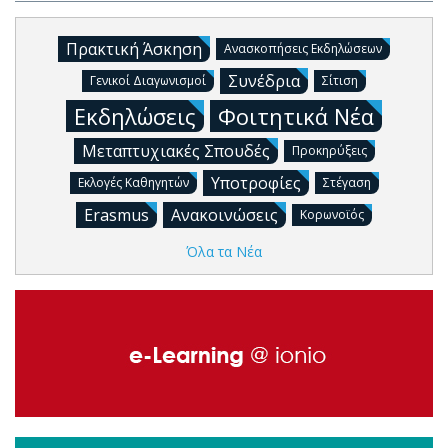
Πρακτική Άσκηση
Ανασκοπήσεις Εκδηλώσεων
Συνέδρια
Γενικοί Διαγωνισμοί
Σίτιση
Εκδηλώσεις
Φοιτητικά Νέα
Μεταπτυχιακές Σπουδές
Προκηρύξεις
Υποτροφίες
Εκλογές Καθηγητών
Στέγαση
Erasmus
Ανακοινώσεις
Κορωνοϊός
Όλα τα Νέα