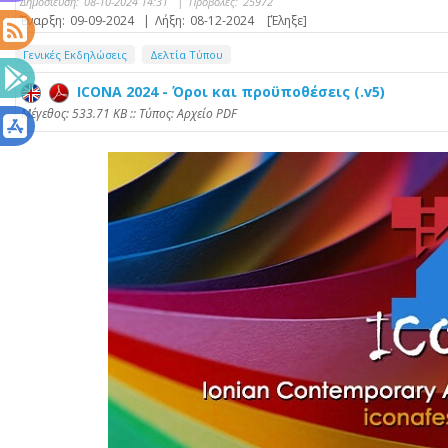
Δημοσίευση:
08-10-2024 14:31
|
Προβολές:
25972
Έναρξη:
09-09-2024
|
Λήξη:
08-12-2024
[Έληξε]
Γενικές Εκδηλώσεις
Δελτία Τύπου
ICONA 2024 - Όροι και προϋποθέσεις (.v5)
Mέγεθος: 533.71 KB :: Τύπος: Αρχείο PDF