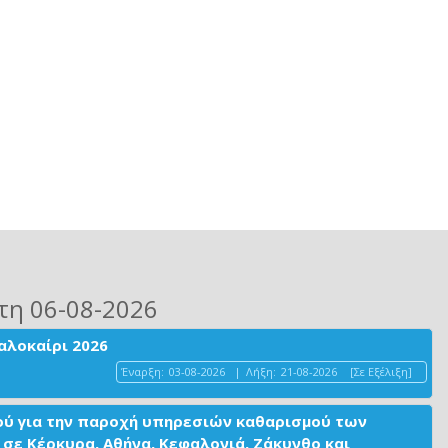
τη 06-08-2026
αλοκαίρι 2026
Έναρξη:
03-08-2026
|
Λήξη:
21-08-2026
[Σε Εξέλιξη]
ού για την παροχή υπηρεσιών καθαρισμού των
σε Κέρκυρα, Αθήνα, Κεφαλονιά, Ζάκυνθο και