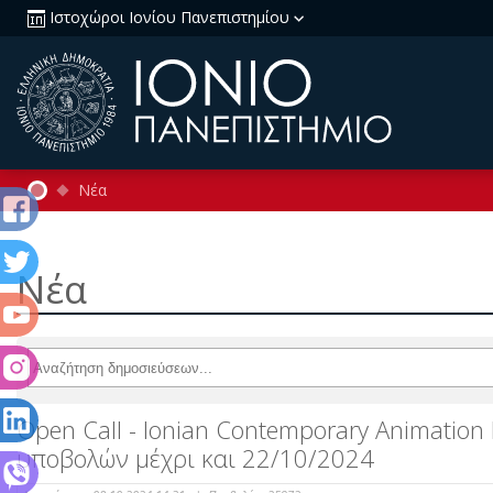
Ιστοχώροι Ιονίου Πανεπιστημίου
Νέα
Νέα
Open Call - Ionian Contemporary Animation
υποβολών μέχρι και 22/10/2024