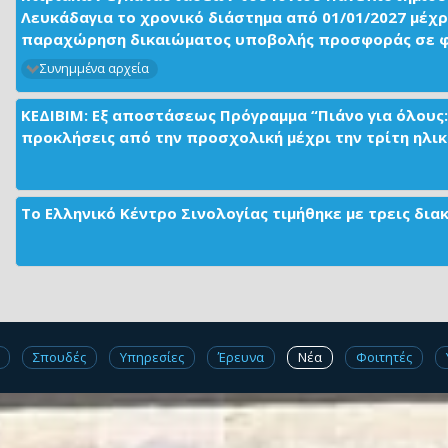
Λευκάδαγια το χρονικό διάστημα από 01/01/2027 μέχρ
παραχώρηση δικαιώματος υποβολής προσφοράς σε φορ
Συνημμένα αρχεία
ΚΕΔΙΒΙΜ: Εξ αποστάσεως Πρόγραμμα “Πιάνο για όλους:
προκλήσεις από την προσχολική μέχρι την τρίτη ηλικί
Το Ελληνικό Κέντρο Σινολογίας τιμήθηκε με τρεις δι
Σπουδές
Υπηρεσίες
Έρευνα
Νέα
Φοιτητές