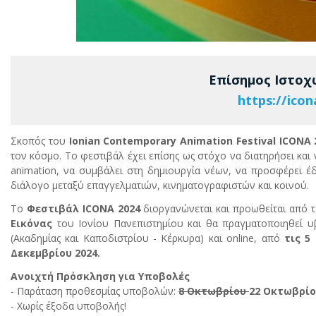
Επίσημος Ιστοχ
https://icon
Σκοπός του
Ionian Contemporary Animation Festival ICONA
τον κόσμο. Το φεστιβάλ έχει επίσης ως στόχο να διατηρήσει και 
animation, να συμβάλει στη δημιουργία νέων, να προσφέρει έδ
διάλογο μεταξύ επαγγελματιών, κινηματογραφιστών και κοινού.
Το
Φεστιβάλ ICONA 2024
διοργανώνεται και προωθείται από 
Εικόνας
του Ιονίου Πανεπιστημίου και θα πραγματοποιηθεί υβ
(Ακαδημίας και Καποδιστρίου - Κέρκυρα) και online,
από
τις 5
Δεκεμβρίου 2024.
Ανοιχτή Πρόσκληση για Υποβολές
- Παράταση προθεσμίας υποβολών:
8 Οκτωβρίου
22 Οκτωβρίο
- Χωρίς έξοδα υποβολής!