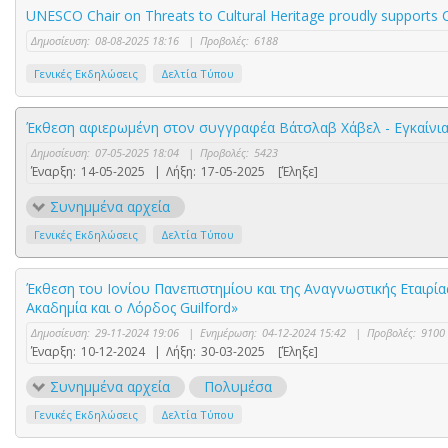
UNESCO Chair on Threats to Cultural Heritage proudly supports C
Δημοσίευση:
08-08-2025 18:16
|
Προβολές:
6188
Γενικές Εκδηλώσεις
Δελτία Τύπου
Έκθεση αφιερωμένη στον συγγραφέα Βάτσλαβ Χάβελ - Εγκαίνια 1
Δημοσίευση:
07-05-2025 18:04
|
Προβολές:
5423
Έναρξη:
14-05-2025
|
Λήξη:
17-05-2025
[Έληξε]
Συνημμένα αρχεία
Γενικές Εκδηλώσεις
Δελτία Τύπου
Έκθεση του Ιονίου Πανεπιστημίου και της Αναγνωστικής Εταιρία
Ακαδημία και ο Λόρδος Guilford»
Δημοσίευση:
29-11-2024 19:06
|
Ενημέρωση:
04-12-2024 15:42
|
Προβολές:
9100
Έναρξη:
10-12-2024
|
Λήξη:
30-03-2025
[Έληξε]
Συνημμένα αρχεία
Πολυμέσα
Γενικές Εκδηλώσεις
Δελτία Τύπου