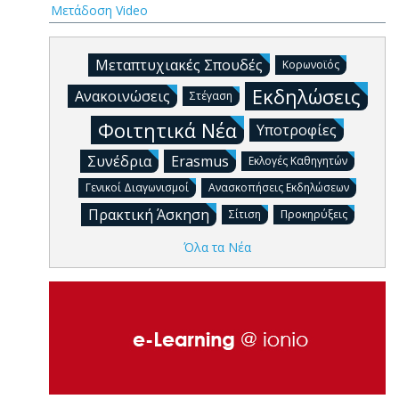
Μετάδοση Video
Μεταπτυχιακές Σπουδές
Κορωνοϊός
Εκδηλώσεις
Ανακοινώσεις
Στέγαση
Φοιτητικά Νέα
Υποτροφίες
Συνέδρια
Erasmus
Εκλογές Καθηγητών
Γενικοί Διαγωνισμοί
Ανασκοπήσεις Εκδηλώσεων
Πρακτική Άσκηση
Σίτιση
Προκηρύξεις
Όλα τα Νέα