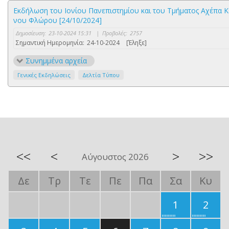
Εκδήλωση του Ιονίου Πανεπιστημίου και του Τμήματος Αχέπα Κ
νου Φλώρου [24/10/2024]
Δημοσίευση:
23-10-2024 15:31
|
Προβολές:
2757
Σημαντική Ημερομηνία:
24-10-2024
[Έληξε]
Συνημμένα αρχεία
Γενικές Εκδηλώσεις
Δελτία Τύπου
<<
<
>
>>
Αύγουστος 2026
Δε
Τρ
Τε
Πε
Πα
Σα
Κυ
1
2