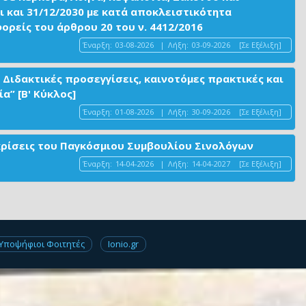
ι και 31/12/2030 με κατά αποκλειστικότητα
είς του άρθρου 20 του ν. 4412/2016
Έναρξη:
03-08-2026
|
Λήξη:
03-09-2026
[Σε Εξέλιξη]
 Διδακτικές προσεγγίσεις, καινοτόμες πρακτικές και
α” [Β' Κύκλος]
Έναρξη:
01-08-2026
|
Λήξη:
30-09-2026
[Σε Εξέλιξη]
ακρίσεις του Παγκόσμιου Συμβουλίου Σινολόγων
Έναρξη:
14-04-2026
|
Λήξη:
14-04-2027
[Σε Εξέλιξη]
Υποψήφιοι Φοιτητές
Ionio.gr