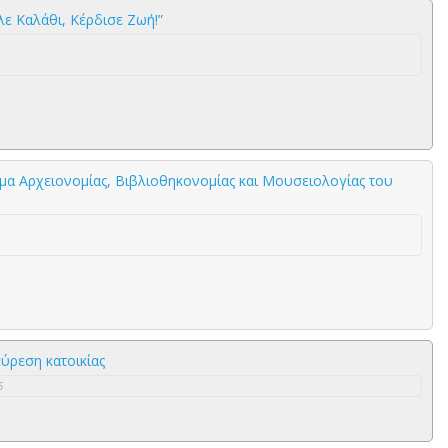
ε Καλάθι, Κέρδισε Ζωή!”
μα Αρχειονομίας, Βιβλιοθηκονομίας και Μουσειολογίας του
εύρεση κατοικίας
6