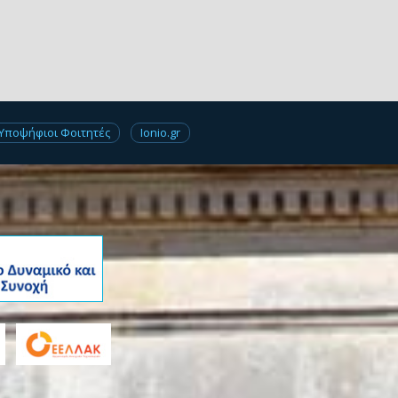
Υποψήφιοι Φοιτητές
Ionio.gr