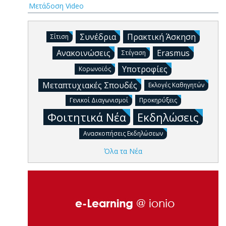
Μετάδοση Video
Συνέδρια
Πρακτική Άσκηση
Σίτιση
Ανακοινώσεις
Erasmus
Στέγαση
Υποτροφίες
Κορωνοϊός
Μεταπτυχιακές Σπουδές
Εκλογές Καθηγητών
Γενικοί Διαγωνισμοί
Προκηρύξεις
Φοιτητικά Νέα
Εκδηλώσεις
Ανασκοπήσεις Εκδηλώσεων
Όλα τα Νέα