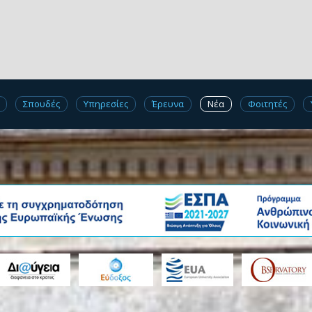
Σπουδές
Υπηρεσίες
Έρευνα
Νέα
Φοιτητές