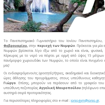
Το Πανεπιστημιακό Γυμναστήριο του Ιονίου Πανεπιστημίου,
Φεβρουαρίου,
στην
περιοχή των Νυμφών
. Πρόκειται για μία
Νυμφών βρίσκεται λίγο έξω από το χωριό και είναι, φυσικά, ο
Κέρκυρας με το νερό να πέφτει με ορμή από ύψος 15 μέτρων 
πανέμορφο χωριουδάκι των Νυμφών, το οποίο είναι πνιγμένο στ
μας!
Οι ενδιαφερόμενοι/ες (φοιτητές/ήτριες, ακαδημαϊκό και διοικητ
ώρες άθλησης του προγράμματος, στους υπεύθυνους καθηγη
Γιώργο
. Επίσης, μπορούν να περάσουν από το γραφείο του 
υπεύθυνη πεζοπορίας
Αγγελική Μαυροπούλου
(τηλέφωνο επικ
αυστηρά σειρά προτεραιότητας.
Για περισσότερες πληροφορίες στο e-mail :
ioniogym
@
ionio
.
gr
.