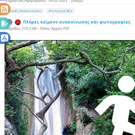
Σημαντική Ημερομηνία:
16-02-2025
[Έληξε]
Γενικές Ανακοινώσεις
Φοιτητικά Νέα
Πλήρες κείμενο ανακοίνωσης και φωτογραφίες
Mέγεθος: 270.3 KB :: Τύπος: Αρχείο PDF