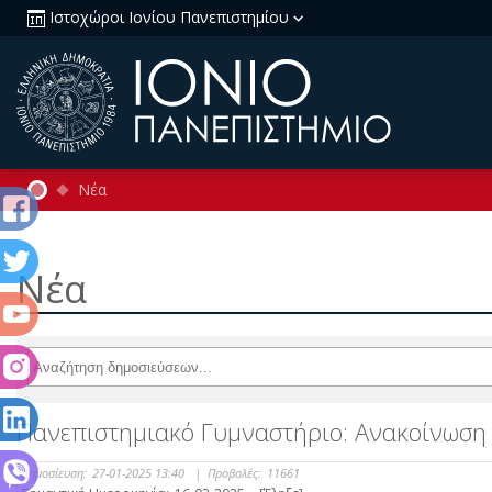
Ιστοχώροι Ιονίου Πανεπιστημίου
Νέα
Νέα
Πανεπιστημιακό Γυμναστήριο: Ανακοίνωση 
Δημοσίευση:
27-01-2025 13:40
|
Προβολές:
11661