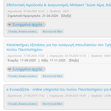
Εθελοντική Αιμοδοσία & Διαγωνισμός Μπάσκετ “Δώσε Αίμα, Βάλ
Δημοσίευση:
07-04-2026 16:52
|
Προβολές:
2025
Σημαντική Ημερομηνία:
21-04-2026
[Έληξε]
Συνημμένα αρχεία
Γενικές Ανακοινώσεις
Φοιτητικά Νέα
Κατατακτήριες εξετάσεις για την εισαγωγή σπουδαστών στο Τμή
Ιονίου Πανεπιστημίου
Δημοσίευση:
17-09-2025 14:05
|
Ενημέρωση:
03-10-2025 15:10
|
Προβολές:
4368
Έναρξη:
17-09-2025
|
Λήξη:
17-11-2025
[Έληξε]
Συνημμένα αρχεία
Γενικές Ανακοινώσεις
Φοιτητικά Νέα
e-Ενοικιάζεται - online υπηρεσία του Ιονίου Πανεπιστημίου για 
Δημοσίευση:
27-08-2019 17:02
|
Ενημέρωση:
29-08-2025 14:49
|
Προβολές:
5504
Γενικές Ανακοινώσεις
Φοιτητικά Νέα