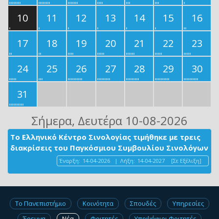
10
11
12
13
14
15
16
17
18
19
20
21
22
23
24
25
26
27
28
29
30
31
Σήμερα
, Δευτέρα 10-08-2026
Το Ελληνικό Κέντρο Σινολογίας τιμήθηκε με τρεις
διακρίσεις του Παγκόσμιου Συμβουλίου Σινολόγων
Έναρξη:
14-04-2026
|
Λήξη:
14-04-2027
[Σε Εξέλιξη]
Το Πανεπιστήμιο
Κοινότητα
Σπουδές
Υπηρεσίες
Έρευνα
Νέα
Φοιτητές
Υποψήφιοι Φοιτητές