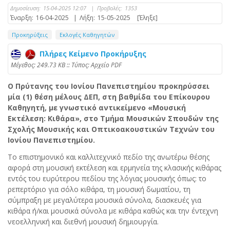
Δημοσίευση:
15-04-2025 12:07
|
Προβολές:
1353
Έναρξη:
16-04-2025
|
Λήξη:
15-05-2025
[Έληξε]
Προκηρύξεις
Εκλογές Καθηγητών
Πλήρες Κείμενο Προκήρυξης
Mέγεθος: 249.73 KB :: Τύπος: Αρχείο PDF
Ο Πρύτανης του Ιονίου Πανεπιστημίου προκηρύσσει
μία (1) θέση μέλους ΔΕΠ, στη βαθμίδα του Επίκουρου
Καθηγητή, με γνωστικό αντικείμενο «Μουσική
Εκτέλεση: Κιθάρα», στο Τμήμα Μουσικών Σπουδών της
Σχολής Μουσικής και Οπτικοακουστικών Τεχνών του
Ιονίου Πανεπιστημίου.
Το επιστημονικό και καλλιτεχνικό πεδίο της ανωτέρω θέσης
αφορά στη μουσική εκτέλεση και ερμηνεία της κλασικής κιθάρας
εντός του ευρύτερου πεδίου της λόγιας μουσικής όπως: το
ρεπερτόριο για σόλο κιθάρα, τη μουσική δωματίου, τη
σύμπραξη με μεγαλύτερα μουσικά σύνολα, διασκευές για
κιθάρα ή/και μουσικά σύνολα με κιθάρα καθώς και την έντεχνη
νεοελληνική και διεθνή μουσική δημιουργία.