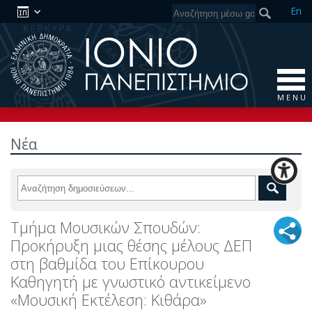
En
M E N U
Νέα
Τμήμα Μουσικών Σπουδών:
Προκήρυξη μιας θέσης μέλους ΔΕΠ
στη βαθμίδα του Επίκουρου
Καθηγητή με γνωστικό αντικείμενο
«Μουσική Εκτέλεση: Κιθάρα»