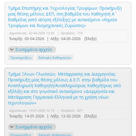
Τμήμα Επιστήμης και Τεχνολογίας Τροφίμων: Προκήρυξη
μιας θέσης μέλους ΔΕΠ, στη βαθμίδα του Καθηγητή Α΄
Βαθμίδας (από αίτηση εξέλιξης) με αντικείμενο «Χημεία
Τροφίμων και Βιομηχανικές Ζυμώσεις»
Δημοσίευση:
02-04-2026 13:05
|
Προβολές:
710
Έναρξη:
03-04-2026
|
Λήξη:
04-05-2026
[Έληξε]
Συνημμένα αρχεία
Προκηρύξεις
Εκλογές Καθηγητών
Τμήμα Ξένων Γλωσσών, Μετάφρασης και Διερμηνείας:
Προκήρυξη μίας θέσης μέλους Δ.Ε.Π. στην βαθμίδα του
Αναπληρωτή Καθηγητή/Αναπληρώτριας Καθηγήτριας από
εξέλιξη και στο γνωστικό αντικείμενο «Διερμηνεία και
Μετάφραση Γερμανικά-Ελληνικά με τη χρήση νέων
τεχνολογιών»
Δημοσίευση:
14-01-2026 12:19
|
Προβολές:
821
Έναρξη:
14-01-2026
|
Λήξη:
12-02-2026
[Έληξε]
Συνημμένα αρχεία
Προκηρύξεις
Εκλογές Καθηγητών