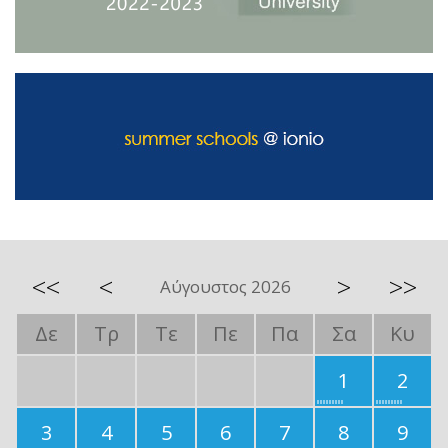
<<
<
>
>>
Αύγουστος 2026
Δε
Τρ
Τε
Πε
Πα
Σα
Κυ
1
2
3
4
5
6
7
8
9