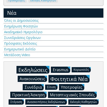
Προκηρύξεις
Εκλογές Καθηγητών
Νέα
Όλες οι Δημοσιεύσεις
Ενημέρωση Φοιτητών
Ακαδημαϊκό Ημερολόγιο
Συνεδριάσεις Οργάνων
Πρόσφατες Εκδόσεις
Ενημερωτικό Δελτίο
Μετάδοση Video
Εκδηλώσεις
Erasmus
Κορωνοϊός
Φοιτητικά Νέα
Ανακοινώσεις
Συνέδρια
Υποτροφίες
Σίτιση
Πρακτική Άσκηση
Μεταπτυχιακές Σπουδές
Στέγαση
Ανασκοπήσεις Εκδηλώσεων
Εκλογές Καθηγητών