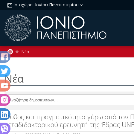
Ιστοχώροι Ιονίου Πανεπιστημίου
Νέα
Νέα
Μύθος και πραγματικότητα γύρω από τον Π.
μεταδιδακτορικού ερευνητή της Έδρας UN