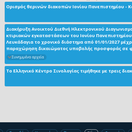
Ορισμός θερινών διακοπών Ιονίου Πανεπιστημίου - Κ
Διακήρυξη Ανοικτού Διεθνή Ηλεκτρονικού Διαγωνισμ
κτιριακών εγκαταστάσεων του Ιονίου Πανεπιστημίου 
Λευκάδαγια το χρονικό διάστημα από 01/01/2027 μέχρ
παραχώρηση δικαιώματος υποβολής προσφοράς σε φορ
Συνημμένα αρχεία
Το Ελληνικό Κέντρο Σινολογίας τιμήθηκε με τρεις δι