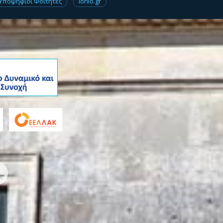
Υποψήφιοι Φοιτητές
Ionio.gr