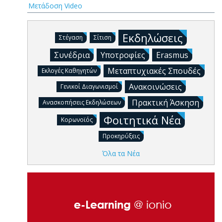
Μετάδοση Video
Εκδηλώσεις
Στέγαση
Σίτιση
Συνέδρια
Υποτροφίες
Erasmus
Μεταπτυχιακές Σπουδές
Εκλογές Καθηγητών
Ανακοινώσεις
Γενικοί Διαγωνισμοί
Πρακτική Άσκηση
Ανασκοπήσεις Εκδηλώσεων
Φοιτητικά Νέα
Κορωνοϊός
Προκηρύξεις
Όλα τα Νέα