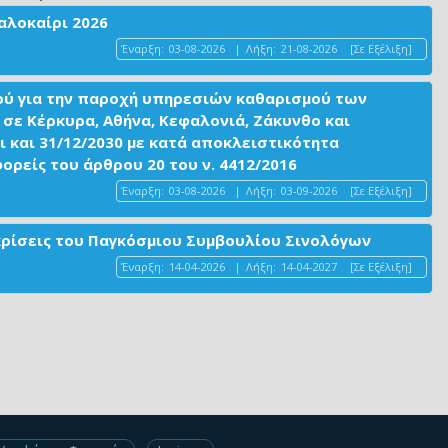
αλοκαίρι 2026
Έναρξη:
03-08-2026
|
Λήξη:
21-08-2026
[Σε Εξέλιξη]
ού για την παροχή υπηρεσιών καθαρισμού των
σε Κέρκυρα, Αθήνα, Κεφαλονιά, Ζάκυνθο και
ι και 31/12/2030 με κατά αποκλειστικότητα
είς του άρθρου 20 του ν. 4412/2016
Έναρξη:
03-08-2026
|
Λήξη:
03-09-2026
[Σε Εξέλιξη]
ακρίσεις του Παγκόσμιου Συμβουλίου Σινολόγων
Έναρξη:
14-04-2026
|
Λήξη:
14-04-2027
[Σε Εξέλιξη]