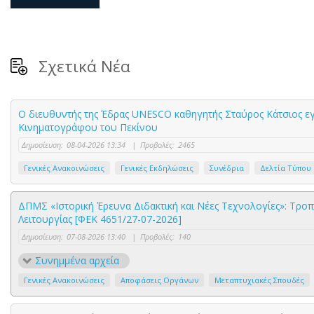
Σχετικά Νέα
Ο διευθυντής της Έδρας UNESCO καθηγητής Σταύρος Κάτσιος εγ
Κινηματογράφου του Πεκίνου
Δημοσίευση:
08-04-2026 13:34
|
Προβολές:
2465
Γενικές Ανακοινώσεις
Γενικές Εκδηλώσεις
Συνέδρια
Δελτία Τύπου
ΔΠΜΣ «Ιστορική Έρευνα Διδακτική και Νέες Τεχνολογίες»: Τρο
Λειτουργίας [ΦΕΚ 4651/27-07-2026]
Δημοσίευση:
07-08-2026 13:40
|
Προβολές:
140
Συνημμένα αρχεία
Γενικές Ανακοινώσεις
Αποφάσεις Οργάνων
Μεταπτυχιακές Σπουδές