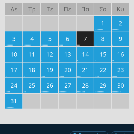
Δε
Τρ
Τε
Πε
Πα
Σα
Κυ
1
2
3
4
5
6
7
8
9
10
11
12
13
14
15
16
17
18
19
20
21
22
23
24
25
26
27
28
29
30
31