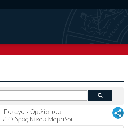
 Ποταγό - Ομιλία του
ESCO δρος Νίκου Μάμαλου