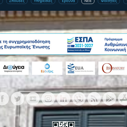
Σπουδές
Υπηρεσίες
Έρευνα
Νέα
Φοιτητές